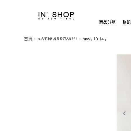
商品分類
暢銷排
首頁
➤𝙉𝙀𝙒 𝘼𝙍𝙍𝙄𝙑𝘼𝙇²⁵
ɴᴇᴡ ₍ 10.14 ₎