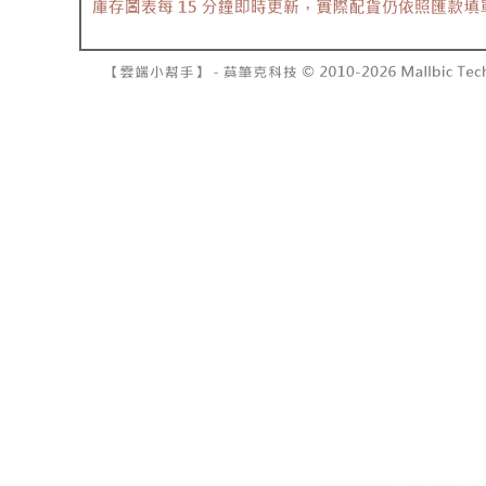
7-11取貨
１．透過由
交易，需
每筆NT$6
求債權轉
２．關於
付款後7-1
https://aft
每筆NT$6
３．未成
「AFTE
宅配
任。
４．使用「
每筆NT$1
即時審查
結果請求
國家/地區
５．嚴禁
形，恩沛
動。