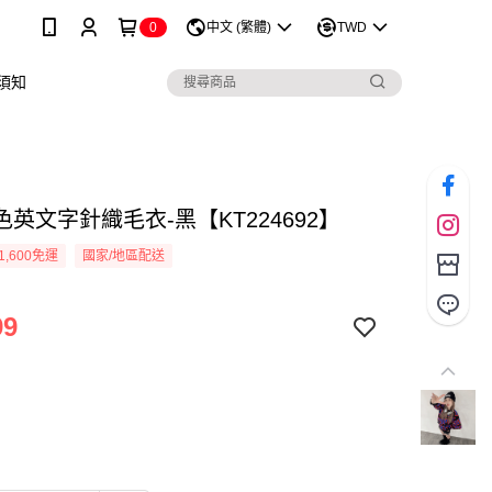
0
中文 (繁體)
TWD
須知
英文字針織毛衣-黑【KT224692】
1,600免運
國家/地區配送
99