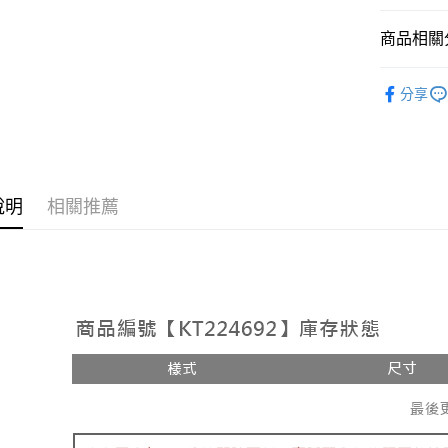
相關說明
【大哥付
商品相關分
AFTEE先
1.本服務
2.付款方
相關說明
➤𝙉𝙀𝙒 𝘼𝙍
流程，驗
【關於「A
分享
ATM付款
完成交易
AFTEE
人氣商品
3.實際核
便利好安
4.訂單成
１．簡單
【上衣】
消。如遇
２．便利
運送方式
無法說明
【上衣】
３．安心
【繳款方
全家取貨
說明
相關推薦
1.分期款
【「AFT
醒簡訊。
每筆NT$6
１．於結帳
2.透過簡
付」結帳
帳／街口支
付款後全
２．訂單
３．收到繳
每筆NT$6
【注意事
／ATM／
1.本服務
※ 請注意
已關閉，
用戶於交
絡購買商品
款買賣價
先享後付
每筆NT$10
2.基於同
※ 交易是
資料（包
是否繳費成
已關閉，請
用，由本
付客戶支
每筆NT$10
3.完整用
【注意事