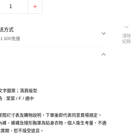
送方式
清除
1,600免運
紀錄
次付款
付款
文字圖案；落肩版型
: 棠棠 / F / 適中
請詳閱尺寸表及購物說明，下單後即代表同意賣場規定。
、內褲、褲襪及隱形胸罩為貼身衣物，個人衛生考量，不適
y
鑑賞期，恕不接受退貨。
分期