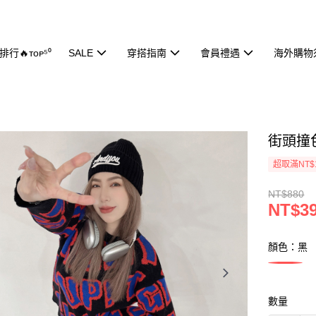
行🔥ᴛᴏᴘ⁵⁰
SALE
穿搭指南
會員禮遇
海外購物
街頭撞色
超取滿NT$
NT$880
NT$3
顏色：黑
數量