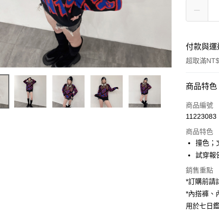
付款與運
超取滿NT$
付款方式
商品特色
信用卡一
商品編號
11223083
超商取貨
商品特色
LINE Pay
撞色；
試穿報告 
Apple Pay
銷售重點
街口支付
*訂購前
*內搭褲
Google Pa
用於七日
大哥付你