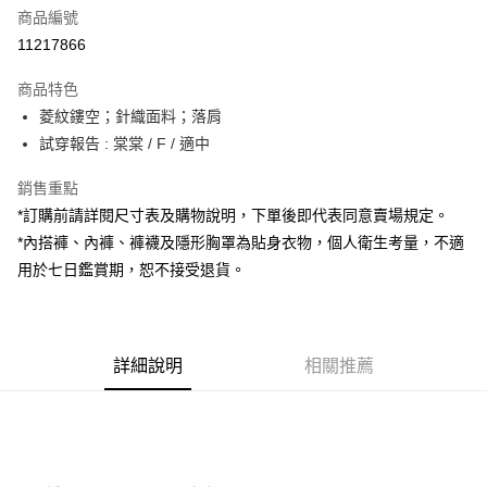
商品編號
超商取貨付款
11217866
LINE Pay
商品特色
Apple Pay
菱紋鏤空；針織面料；落肩
試穿報告 : 棠棠 / F / 適中
街口支付
銷售重點
Google Pay
*訂購前請詳閱尺寸表及購物說明，下單後即代表同意賣場規定。
大哥付你分期
*內搭褲、內褲、褲襪及隱形胸罩為貼身衣物，個人衛生考量，不適
相關說明
用於七日鑑賞期，恕不接受退貨。
【大哥付你分期使用說明】
AFTEE先享後付
1.本服務由台灣大哥大提供，台灣大哥大用戶可立即使用無須另外申請。
2.付款方式選擇「大哥付你分期」，訂單成立後會自動跳轉到大哥付的交易
相關說明
流程，驗證手機門號後，選擇欲分期的期數、繳款截止日，確認付款後即完
【關於「AFTEE先享後付」】
成交易。
詳細說明
相關推薦
ATM付款
AFTEE先享後付是「在收到商品之後才付款」的支付方式。 讓您購物簡單
3.實際核准額度、可分期數及費用金額請依後續交易確認頁面所載為準。
便利好安心！
4.訂單成立30分鐘內，如未前往確認交易或遇審核未通過，訂單將自動取
１．簡單：不需註冊會員、不需綁卡、不需儲值。
運送方式
消。如遇「轉專審核」未通過狀況，表示未達大哥付你分期系統評分，恕無
２．便利：只要手機號碼，簡訊認證，即可結帳。
法說明評估內容。
３．安心：先確認商品／服務後，再付款。
全家取貨付款
【繳款方式說明】
1.分期款項不併入電信帳單，「大哥付你分期」於每月結算日後寄送繳費提
每筆NT$60，滿NT$1,800(含以上)免運費