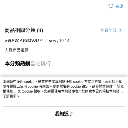
客服
商品相關分類 (4)
查看全部
➤𝙉𝙀𝙒 𝘼𝙍𝙍𝙄𝙑𝘼𝙇²⁵
ɴᴇᴡ ₍ 10.14 ₎
人氣商品推薦
本分類熱銷
全站排行
本網站中使用 cookie，欲查詢有關本網站使用 cookie 方式之詳情，及若您不希
熱門標籤
望在電腦上使用 cookie 時應如何變更電腦的 cookie 設定，請參閱本網站「
隱私
權條款
」之 Cookie 聲明。您繼續使用本網站即表示您同意本公司得按本網站使
用條款之 Cookie 聲明使用 cookie。
了解更多 >
我知道了