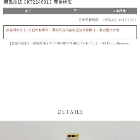
【「AFTEE先享後付」結帳流程】
醒簡訊。
１．於結帳方式選擇「AFTEE先享後付」後，將跳轉至「AFTEE先享後付」
2.透過簡訊連結打開帳單後，可選擇「超商條碼／台灣大直營門市／銀行轉
付款後全家取貨
結帳頁面，進行簡訊認證並確認金額後，即可完成結帳。
帳／街口支付／iPASS MONEY」等通路繳費。
２．訂單成立數日內，您將收到繳費通知簡訊。
每筆NT$60，滿NT$1,600(含以上)免運費
３．收到繳費通知簡訊後14天內，點擊此簡訊中的連結，可透過四大超商／
【注意事項】
ATM／網路銀行／等多元方式進行付款，方視為交易完成。
已關閉，請勿下單
1.本服務係由「台灣大哥大股份有限公司」（以下簡稱本公司）所提供，讓
※ 請注意：結帳手續完成當下不需立刻繳費，但若您需要取消訂單，請聯絡
用戶於交易時，得透過本服務購買商品或服務，並由商店將買賣／分期付款
每筆NT$10,000
購買商品的店家。未經商家同意取消之訂單仍視為有效，需透過AFTEE先享
買賣價金債權讓與本公司後，依約使用本公司帳單繳交帳款。
後付繳納相關費用。
2.基於同意付款使用「大哥付你分期」之契約關係目的，商店將以您的個人
已關閉，請勿下單(付取)
※ 交易是否成功請以「AFTEE先享後付 」之結帳頁面顯示為準，若有關於
資料（包含姓名、電話或地址）提供予台灣大哥大進項蒐集、處理及利用，
是否繳費成功／繳費後需取消欲退款等相關疑問，請聯繫「AFTEE先享後付
每筆NT$10,000
由本公司與您本人進行分期帳單所需資料之確認、核對及更正。
客戶支援中心」
https://netprotections.freshdesk.com/support/home
3.完整用戶服務條款，請詳閱以下連結：
https://oppay.tw/userRule
7-11取貨付款
【注意事項】
１．透過由恩沛科技股份有限公司提供之「AFTEE先享後付」服務完成之交
每筆NT$60，滿NT$1,800(含以上)免運費
易，需依本服務之必要範圍內提供個人資料，並將交易相關給付款項請求債
權轉讓予恩沛科技股份有限公司。
付款後7-11取貨
２．關於個人資料處理事宜，請瀏覽以下網址：
每筆NT$60，滿NT$1,600(含以上)免運費
https://aftee.tw/terms/#terms3
３．未成年的使用者請事先徵得法定代理人或監護人之同意方可使用
宅配
「AFTEE先享後付」，若未經同意申辦者引起之損失，本公司不負相關責
任。
每筆NT$100，滿NT$2,500(含以上)免運費
４．使用「AFTEE先享後付」時，將依據個別帳號之用戶狀況，依本公司即
時審查核予不同之上限額度；若仍有額度不足之情形，本公司將視審查結果
國家/地區配送
查看運費
請求用戶進行身份認證。