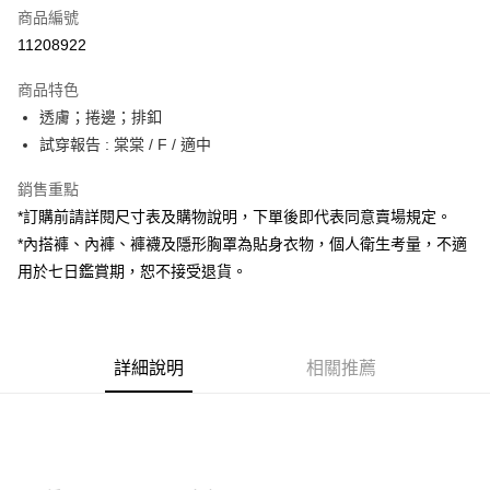
商品編號
超商取貨付款
11208922
LINE Pay
商品特色
Apple Pay
透膚；捲邊；排釦
試穿報告 : 棠棠 / F / 適中
街口支付
銷售重點
Google Pay
*訂購前請詳閱尺寸表及購物說明，下單後即代表同意賣場規定。
大哥付你分期
*內搭褲、內褲、褲襪及隱形胸罩為貼身衣物，個人衛生考量，不適
相關說明
用於七日鑑賞期，恕不接受退貨。
【大哥付你分期使用說明】
AFTEE先享後付
1.本服務由台灣大哥大提供，台灣大哥大用戶可立即使用無須另外申請。
2.付款方式選擇「大哥付你分期」，訂單成立後會自動跳轉到大哥付的交易
相關說明
流程，驗證手機門號後，選擇欲分期的期數、繳款截止日，確認付款後即完
【關於「AFTEE先享後付」】
成交易。
詳細說明
相關推薦
ATM付款
AFTEE先享後付是「在收到商品之後才付款」的支付方式。 讓您購物簡單
3.實際核准額度、可分期數及費用金額請依後續交易確認頁面所載為準。
便利好安心！
4.訂單成立30分鐘內，如未前往確認交易或遇審核未通過，訂單將自動取
１．簡單：不需註冊會員、不需綁卡、不需儲值。
運送方式
消。如遇「轉專審核」未通過狀況，表示未達大哥付你分期系統評分，恕無
２．便利：只要手機號碼，簡訊認證，即可結帳。
法說明評估內容。
３．安心：先確認商品／服務後，再付款。
全家取貨付款
【繳款方式說明】
1.分期款項不併入電信帳單，「大哥付你分期」於每月結算日後寄送繳費提
每筆NT$60，滿NT$1,800(含以上)免運費