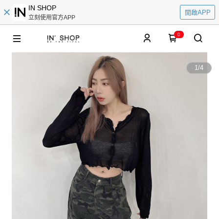
IN SHOP
開啟APP
立刻使用官方APP
0
1
/
4