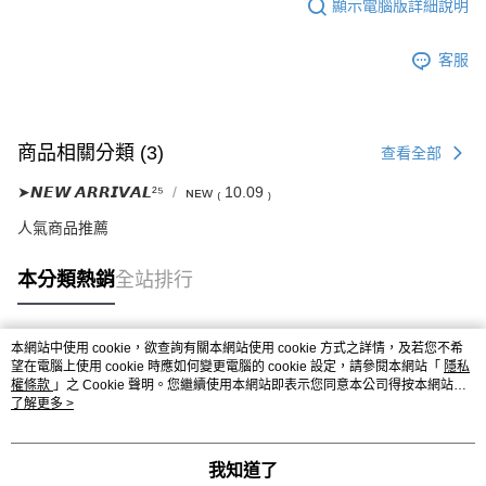
顯示電腦版詳細說明
客服
商品相關分類 (3)
查看全部
➤𝙉𝙀𝙒 𝘼𝙍𝙍𝙄𝙑𝘼𝙇²⁵
ɴᴇᴡ ₍ 10.09 ₎
人氣商品推薦
本分類熱銷
全站排行
本網站中使用 cookie，欲查詢有關本網站使用 cookie 方式之詳情，及若您不希
熱門標籤
望在電腦上使用 cookie 時應如何變更電腦的 cookie 設定，請參閱本網站「
隱私
權條款
」之 Cookie 聲明。您繼續使用本網站即表示您同意本公司得按本網站使
用條款之 Cookie 聲明使用 cookie。
了解更多 >
我知道了