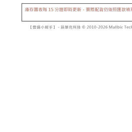
7-11取貨
2. 結帳金
3. 目前
每笔NT$6
三、聲明
付款後7-1
「AFTE
每笔NT$6
)所提供，
(包含但不
宅配
予 AFT
集、處理、
每笔NT$1
明』（
http
國家/地區
若款項超過
未成年的
AFTEE。
若您對於
聯繫恩沛
同必要之購
人資料，