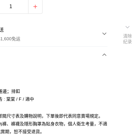
送
清除
1,600免运
纪录
次付款
付款
捲邊；排釦
: 棠棠 / F / 適中
請詳閱尺寸表及購物說明，下單後即代表同意賣場規定。
、內褲、褲襪及隱形胸罩為貼身衣物，個人衛生考量，不適
y
鑑賞期，恕不接受退貨。
分期