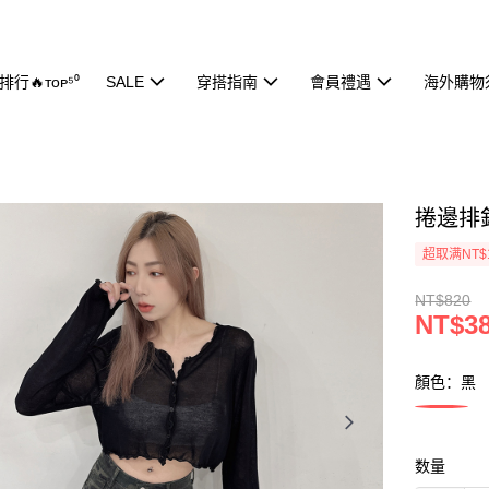
行🔥ᴛᴏᴘ⁵⁰
SALE
穿搭指南
會員禮遇
海外購物
捲邊排釦
超取满NT$
NT$820
NT$3
顏色：黑
数量