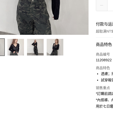
付款与运
超取满NT$
付款方式
商品特色
信用卡一
商品编号
11208922
超商取货
商品特色
LINE Pay
透膚；
試穿報告 
Apple Pay
销售重点
街口支付
*訂購前
*內搭褲
Google Pa
用於七日
大哥付你