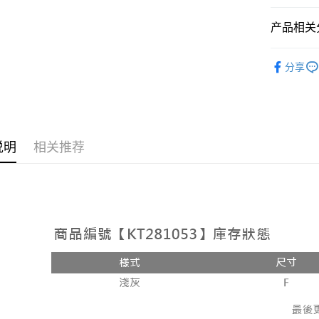
相关说明
【大哥付
产品相关分
AFTEE先
1. 本服
人月租型
相关说明
➤𝙉𝙀𝙒 𝘼𝙍
2. 付款
一、關於 A
分享
ATM付款
流程，验
1. 於付
人气商品
完成交易
窗。
3. 实际
2. 進行
【外著】
4. 订单
3. 訂單
运送方式
消。如遇 
4. 下訂
容。
AFTEE 
全家取貨
说明
相关推荐
【缴款方
5. 收到
1. 分期
每笔NT$6
APP於四
短信。
2. 通过
付款後全
請留意繳費期
账／街口支付
享有最長 
每笔NT$6
【注意事
繳費期限，
已關閉，
1. 本服
算出。使用
过本服务
定能夠在期
每笔NT$10
本公司后
收到商品與
2. 基于
已關閉，請
资料（包
二、付款
每笔NT$10
用，由台
1. 初次
3. 完整
之上限額