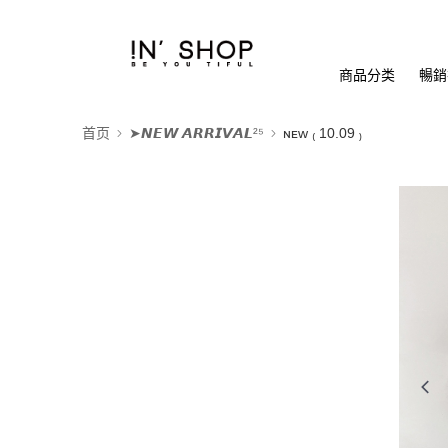
商品分类
暢銷排
首页
➤𝙉𝙀𝙒 𝘼𝙍𝙍𝙄𝙑𝘼𝙇²⁵
ɴᴇᴡ ₍ 10.09 ₎