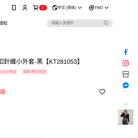
0
中文 (简体)
TWD
須知
針織小外套-黑【KT281053】
1,600免运
国家/地区配送
88