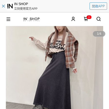
IN SHOP
開啟APP
立刻使用官方APP
0
1
/
4