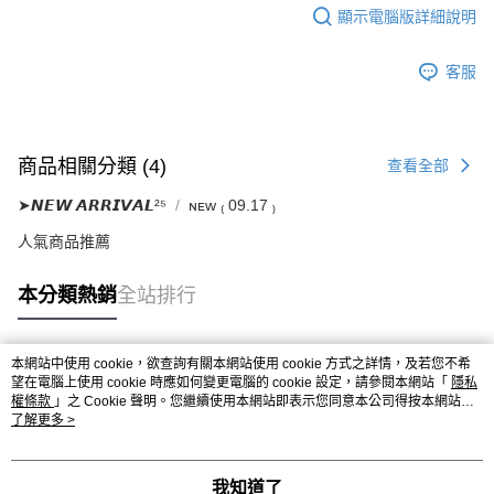
顯示電腦版詳細說明
客服
商品相關分類 (4)
查看全部
➤𝙉𝙀𝙒 𝘼𝙍𝙍𝙄𝙑𝘼𝙇²⁵
ɴᴇᴡ ₍ 09.17 ₎
人氣商品推薦
本分類熱銷
全站排行
本網站中使用 cookie，欲查詢有關本網站使用 cookie 方式之詳情，及若您不希
熱門標籤
望在電腦上使用 cookie 時應如何變更電腦的 cookie 設定，請參閱本網站「
隱私
權條款
」之 Cookie 聲明。您繼續使用本網站即表示您同意本公司得按本網站使
用條款之 Cookie 聲明使用 cookie。
了解更多 >
我知道了