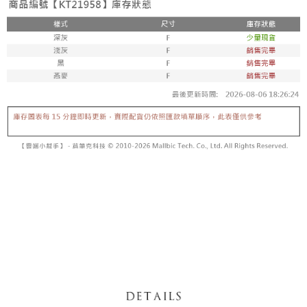
【「AFTEE先享後付」結帳流程】
醒簡訊。
１．於結帳方式選擇「AFTEE先享後付」後，將跳轉至「AFTEE先享後付」
2.透過簡訊連結打開帳單後，可選擇「超商條碼／台灣大直營門市／銀行轉
付款後全家取貨
結帳頁面，進行簡訊認證並確認金額後，即可完成結帳。
帳／街口支付／iPASS MONEY」等通路繳費。
２．訂單成立數日內，您將收到繳費通知簡訊。
每筆NT$60，滿NT$1,600(含以上)免運費
３．收到繳費通知簡訊後14天內，點擊此簡訊中的連結，可透過四大超商／
【注意事項】
ATM／網路銀行／等多元方式進行付款，方視為交易完成。
已關閉，請勿下單
1.本服務係由「台灣大哥大股份有限公司」（以下簡稱本公司）所提供，讓
※ 請注意：結帳手續完成當下不需立刻繳費，但若您需要取消訂單，請聯絡
用戶於交易時，得透過本服務購買商品或服務，並由商店將買賣／分期付款
每筆NT$10,000
購買商品的店家。未經商家同意取消之訂單仍視為有效，需透過AFTEE先享
買賣價金債權讓與本公司後，依約使用本公司帳單繳交帳款。
後付繳納相關費用。
2.基於同意付款使用「大哥付你分期」之契約關係目的，商店將以您的個人
已關閉，請勿下單(付取)
※ 交易是否成功請以「AFTEE先享後付 」之結帳頁面顯示為準，若有關於
資料（包含姓名、電話或地址）提供予台灣大哥大進項蒐集、處理及利用，
是否繳費成功／繳費後需取消欲退款等相關疑問，請聯繫「AFTEE先享後付
每筆NT$10,000
由本公司與您本人進行分期帳單所需資料之確認、核對及更正。
客戶支援中心」
https://netprotections.freshdesk.com/support/home
3.完整用戶服務條款，請詳閱以下連結：
https://oppay.tw/userRule
7-11取貨付款
【注意事項】
１．透過由恩沛科技股份有限公司提供之「AFTEE先享後付」服務完成之交
每筆NT$60，滿NT$1,800(含以上)免運費
易，需依本服務之必要範圍內提供個人資料，並將交易相關給付款項請求債
權轉讓予恩沛科技股份有限公司。
付款後7-11取貨
２．關於個人資料處理事宜，請瀏覽以下網址：
每筆NT$60，滿NT$1,600(含以上)免運費
https://aftee.tw/terms/#terms3
３．未成年的使用者請事先徵得法定代理人或監護人之同意方可使用
宅配
「AFTEE先享後付」，若未經同意申辦者引起之損失，本公司不負相關責
任。
每筆NT$100，滿NT$2,500(含以上)免運費
４．使用「AFTEE先享後付」時，將依據個別帳號之用戶狀況，依本公司即
時審查核予不同之上限額度；若仍有額度不足之情形，本公司將視審查結果
國家/地區配送
查看運費
請求用戶進行身份認證。