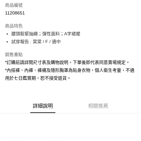
商品編號
超商取貨付款
11208651
LINE Pay
商品特色
Apple Pay
腰頭鬆緊抽繩；彈性面料；A字裙襬
試穿報告 : 棠棠 / F / 適中
街口支付
銷售重點
Google Pay
*訂購前請詳閱尺寸表及購物說明，下單後即代表同意賣場規定。
大哥付你分期
*內搭褲、內褲、褲襪及隱形胸罩為貼身衣物，個人衛生考量，不適
相關說明
用於七日鑑賞期，恕不接受退貨。
【大哥付你分期使用說明】
AFTEE先享後付
1.本服務由台灣大哥大提供，台灣大哥大用戶可立即使用無須另外申請。
2.付款方式選擇「大哥付你分期」，訂單成立後會自動跳轉到大哥付的交易
相關說明
流程，驗證手機門號後，選擇欲分期的期數、繳款截止日，確認付款後即完
【關於「AFTEE先享後付」】
成交易。
詳細說明
相關推薦
ATM付款
AFTEE先享後付是「在收到商品之後才付款」的支付方式。 讓您購物簡單
3.實際核准額度、可分期數及費用金額請依後續交易確認頁面所載為準。
便利好安心！
4.訂單成立30分鐘內，如未前往確認交易或遇審核未通過，訂單將自動取
１．簡單：不需註冊會員、不需綁卡、不需儲值。
運送方式
消。如遇「轉專審核」未通過狀況，表示未達大哥付你分期系統評分，恕無
２．便利：只要手機號碼，簡訊認證，即可結帳。
法說明評估內容。
３．安心：先確認商品／服務後，再付款。
全家取貨付款
【繳款方式說明】
1.分期款項不併入電信帳單，「大哥付你分期」於每月結算日後寄送繳費提
每筆NT$60，滿NT$1,800(含以上)免運費