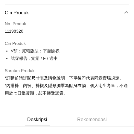
Kaedah Pembayaran
Ciri Produk
Kad Kredit (Bayaran Penuh)
No. Produk
Pengambilan di Kedai Serbaneka
11198320
LINE Pay
Ciri Produk
Apple Pay
V領；寬鬆版型；下擺開衩
試穿報告 : 棠棠 / F / 適中
JKOPAY
Google Pay
Sorotan Produk
*訂購前請詳閱尺寸表及購物說明，下單後即代表同意賣場規定。
OP Pay Later
*內搭褲、內褲、褲襪及隱形胸罩為貼身衣物，個人衛生考量，不適
Deskripsi
用於七日鑑賞期，恕不接受退貨。
[Terma Penggunaan untuk OP Pay Later]
AFTEE
Perkhidmatan ini disediakan oleh Taiwan Mobile dan tersedia untuk
Deskripsi
pengguna Taiwan Mobile tanpa memerlukan permohonan tambahan.
Pertama, Mengenai Perkhidmatan AFTEE Beli Sekarang Bayar Kemudian
Pemindahan ATM
Deskripsi
Rekomendasi
1. Dengan memilih AFTEE sebagai kaedah pembayaran, mesej
Jika anda memilih OP Pay Later sebagai kaedah pembayaran, sistem
pengesahan AFTEE akan muncul.
akan mengarahkan anda secara automatik ke proses transaksi OP Pay
2. Anda boleh meneruskan pembayaran selepas pengesahan SMS.
Pilihan Penghantaran
Later selepas pesanan dibuat. Anda perlu mengesahkan nombor telefon