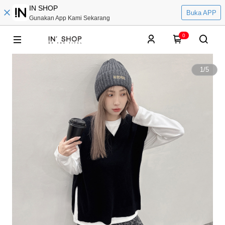
IN SHOP
Buka APP
Gunakan App Kami Sekarang
0
1
/
5