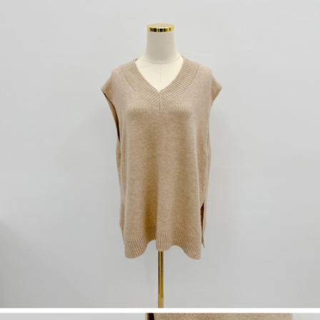
dan kad prabayar)
peribadi yang disenaraikan seperti di atas akan dikumpul dan digunakan
2. Pilihan kaedah pembayaran "Pembayaran Ansuran Gogo", selepas
oleh AFTEE, sila jangan gunakan perkhidmatan ini.
pesanan ditubuhkan, akan secara automatik dialihkan ke proses
transaksi Gogo, selepas pengesahan nombor telefon, pilih bilangan
ansuran yang diingini, tarikh akhir pembayaran, dan setelah
mengesahkan pembayaran, transaksi akan selesai.
3. Jumlah kelulusan sebenar, bilangan ansuran dan jumlah bayaran
adalah berdasarkan halaman pengesahan transaksi seterusnya.
4. Dalam masa 30 minit selepas pesanan ditubuhkan, jika tidak pergi
untuk mengesahkan transaksi atau jika tidak lulus semakan, pesanan
akan dibatalkan secara automatik. Jika terdapat situasi "pindah untuk
semakan khusus" yang tidak lulus, ini menunjukkan bahawa sistem
penilaian tidak mencukupi, tiada penjelasan mengenai kandungan
penilaian boleh diberikan.
【Penerangan Kaedah Pembayaran】
1. Pembayaran ansuran tidak digabungkan dalam bil telekomunikasi,
"Pembayaran Ansuran Gogo" akan menghantar SMS peringatan
pembayaran selepas tarikh penyelesaian bulanan.
2. Melalui pautan SMS untuk membuka bil, anda boleh memilih untuk
membayar melalui "Kod bar kedai serbaneka / Kedai rasmi Taiwan
Mobile / Pemindahan bank / Pembayaran J街口 / iPASS MONEY" dan
saluran lain.
【Nota Penting】