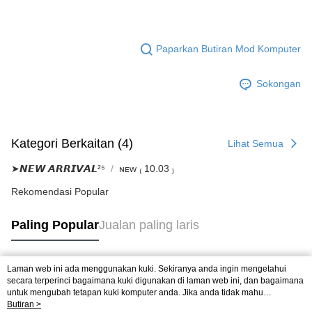
Paparkan Butiran Mod Komputer
Sokongan
Kategori Berkaitan (4)
Lihat Semua
➤𝙉𝙀𝙒 𝘼𝙍𝙍𝙄𝙑𝘼𝙇²⁵
ɴᴇᴡ ₍ 10.03 ₎
Rekomendasi Popular
Paling Popular
Jualan paling laris
Laman web ini ada menggunakan kuki. Sekiranya anda ingin mengetahui
Tag Popular
secara terperinci bagaimana kuki digunakan di laman web ini, dan bagaimana
untuk mengubah tetapan kuki komputer anda. Jika anda tidak mahu
menggunakan kuki di komputer anda, sila rujuk penerangan mengenai kuki.
Butiran >