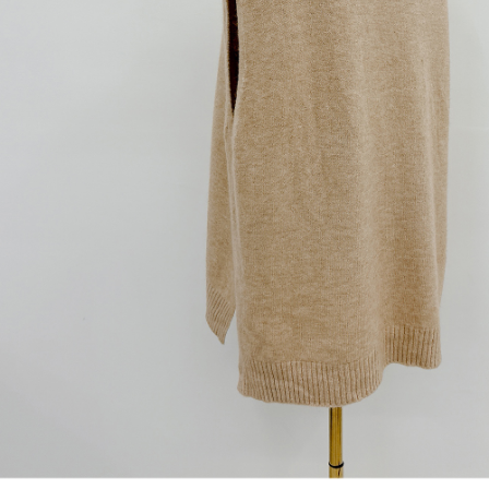
1. Perkhidmatan ini disediakan oleh "Taiwan Mobile Co., Ltd." untuk
membolehkan pengguna membeli produk atau perkhidmatan melalui
perkhidmatan ini semasa transaksi, dan kedai akan menyerahkan hak
tuntutan harga jual/beli ansuran kepada syarikat ini untuk membayar bil
menggunakan bil syarikat ini.
2. Berdasarkan tujuan kontrak persetujuan pembayaran menggunakan
"Pembayaran Ansuran Gogo", kedai akan memberikan maklumat peribadi
anda (termasuk nama, telefon atau alamat) kepada Taiwan Mobile untuk
pengumpulan, pemprosesan dan penggunaan, untuk pengesahan,
semakan dan pembetulan data yang diperlukan untuk bil ansuran oleh
Taiwan Mobile.
3. Sila baca syarat perkhidmatan pengguna secara lengkap melalui
pautan berikut: https://oppay.tw/userRule