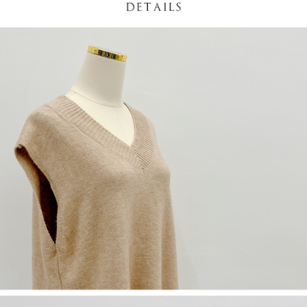
NT$60/pesanan | Penghantaran percuma untuk pesanan
1. Jumlah yang diperakui untuk pengguna kali pertama boleh sehingga
[Nota Penting]
NT$1,600 atau lebih
NT$10,000. Amaun diperakui sebenar yang diluluskan akan berdasarkan
keputusan pensijilan dan semakan oleh AFTEE.
Perkhidmatan ini disediakan oleh Taiwan Mobile Co., Ltd. (“Syarikat”),
宅配
2. Amaun perbelanjaan minimum mestilah lebih besar daripada NT$20.
yang membolehkan pelanggan membeli barangan atau perkhidmatan
3. Pada masa ini hanya tersedia untuk ahli Taiwan.
NT$100/pesanan | Penghantaran percuma untuk pesanan
melalui perkhidmatan ini pada masa transaksi. Hasil daripada pembelian
atau pembayaran ansuran akan dipindahkan oleh peniaga kepada
NT$2,500 atau lebih
Ketiga, Syarat Perkhidmatan
Syarikat, dan pelanggan hendaklah membuat pembayaran mengikut
Perkhidmatan AFTEE Beli Sekarang Bayar Kemudian disediakan oleh NP
perjanjian menggunakan sistem bil Syarikat.
國家/地區配送
Kadar Penghantaran
Taiwan, Inc. dan AFTEE akan membuat bil kepada pengguna. AFTEE
akan menggunakan data peribadi yang dikumpul (termasuk nama
Untuk memenuhi hubungan kontrak yang terjalin melalui persetujuan
pembeli, no. telefon, nama penerima, no. telefon, alamat penerima) untuk
penggunaan OP Pay Later, peniaga akan memberikan maklumat peribadi
penggunaan perkhidmatan. Sila rujuk kepada "Penyata Pengumpulan
anda (termasuk nama, nombor telefon, atau alamat) kepada Syarikat bagi
Data Peribadi, Pemprosesan, Penggunaan"
tujuan pengumpulan, pemprosesan dan penggunaan data yang
(https://aftee.tw/privacypolicy/
) untuk maklumat lanjut.
diperlukan untuk pengebilan ansuran, termasuk pengesahan,
pengesahan semula dan pembetulan.
Jumlah yang diperakui untuk pengguna kali pertama yang lulus
kelulusan boleh sehingga NT$10,000. Jika pengguna tidak membuat
Untuk terma perkhidmatan penuh, sila rujuk pautan berikut:
pembayaran dalam tempoh tersebut, yuran pembayaran lewat sebanyak
https://oppay.tw/userRule
" target="_blank" class="link revert-
20% setahun akan dikenakan. Pengguna bawah umur dikehendaki
style">https://oppay.tw/userRule
mendapatkan kebenaran daripada ibu bapa atau penjaga yang sah
untuk menggunakan AFTEE.
【Panduan Penggunaan Pembayaran Ansuran Gogo】
1. Perkhidmatan ini disediakan oleh Taiwan Mobile, pengguna telefon
Sila hubungi NP Taiwan Inc. di
cs_tw@netprotections.co.jp
jika anda
mudah alih boleh segera menggunakan tanpa perlu memohon lagi.
mempunyai sebarang kebimbangan mengenai pemprosesan dan
(Hanya untuk nombor langganan peribadi, tidak terbuka untuk syarikat
penggunaan pada data peribadi. Jika anda tidak bersetuju dengan data