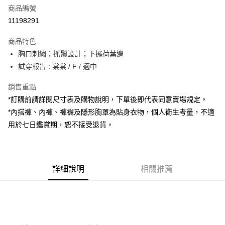
商品編號
超商取貨付款
11198291
LINE Pay
商品特色
Apple Pay
胸口刺繡；抓鬚設計；下擺荷葉邊
試穿報告 : 棠棠 / F / 適中
街口支付
銷售重點
Google Pay
*訂購前請詳閱尺寸表及購物說明，下單後即代表同意賣場規定。
大哥付你分期
*內搭褲、內褲、褲襪及隱形胸罩為貼身衣物，個人衛生考量，不適
相關說明
用於七日鑑賞期，恕不接受退貨。
【大哥付你分期使用說明】
AFTEE先享後付
1.本服務由台灣大哥大提供，台灣大哥大用戶可立即使用無須另外申請。
2.付款方式選擇「大哥付你分期」，訂單成立後會自動跳轉到大哥付的交易
相關說明
流程，驗證手機門號後，選擇欲分期的期數、繳款截止日，確認付款後即完
【關於「AFTEE先享後付」】
成交易。
詳細說明
相關推薦
ATM付款
AFTEE先享後付是「在收到商品之後才付款」的支付方式。 讓您購物簡單
3.實際核准額度、可分期數及費用金額請依後續交易確認頁面所載為準。
便利好安心！
4.訂單成立30分鐘內，如未前往確認交易或遇審核未通過，訂單將自動取
１．簡單：不需註冊會員、不需綁卡、不需儲值。
運送方式
消。如遇「轉專審核」未通過狀況，表示未達大哥付你分期系統評分，恕無
２．便利：只要手機號碼，簡訊認證，即可結帳。
法說明評估內容。
３．安心：先確認商品／服務後，再付款。
全家取貨付款
【繳款方式說明】
1.分期款項不併入電信帳單，「大哥付你分期」於每月結算日後寄送繳費提
每筆NT$60，滿NT$1,800(含以上)免運費