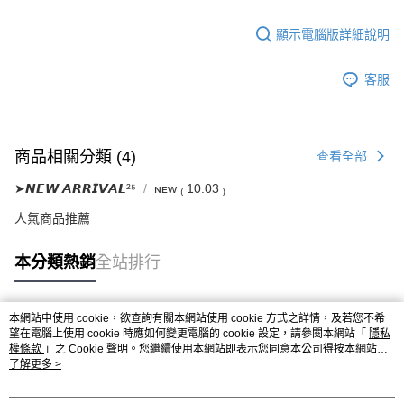
顯示電腦版詳細說明
客服
商品相關分類 (4)
查看全部
➤𝙉𝙀𝙒 𝘼𝙍𝙍𝙄𝙑𝘼𝙇²⁵
ɴᴇᴡ ₍ 10.03 ₎
人氣商品推薦
本分類熱銷
全站排行
本網站中使用 cookie，欲查詢有關本網站使用 cookie 方式之詳情，及若您不希
熱門標籤
望在電腦上使用 cookie 時應如何變更電腦的 cookie 設定，請參閱本網站「
隱私
權條款
」之 Cookie 聲明。您繼續使用本網站即表示您同意本公司得按本網站使
用條款之 Cookie 聲明使用 cookie。
了解更多 >