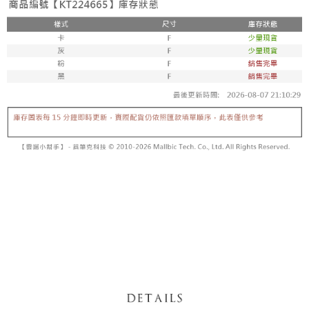
【「AFTEE先享後付」結帳流程】
醒簡訊。
１．於結帳方式選擇「AFTEE先享後付」後，將跳轉至「AFTEE先享後付」
2.透過簡訊連結打開帳單後，可選擇「超商條碼／台灣大直營門市／銀行轉
付款後全家取貨
結帳頁面，進行簡訊認證並確認金額後，即可完成結帳。
帳／街口支付／iPASS MONEY」等通路繳費。
２．訂單成立數日內，您將收到繳費通知簡訊。
每筆NT$60，滿NT$1,600(含以上)免運費
３．收到繳費通知簡訊後14天內，點擊此簡訊中的連結，可透過四大超商／
【注意事項】
ATM／網路銀行／等多元方式進行付款，方視為交易完成。
已關閉，請勿下單
1.本服務係由「台灣大哥大股份有限公司」（以下簡稱本公司）所提供，讓
※ 請注意：結帳手續完成當下不需立刻繳費，但若您需要取消訂單，請聯絡
用戶於交易時，得透過本服務購買商品或服務，並由商店將買賣／分期付款
每筆NT$10,000
購買商品的店家。未經商家同意取消之訂單仍視為有效，需透過AFTEE先享
買賣價金債權讓與本公司後，依約使用本公司帳單繳交帳款。
後付繳納相關費用。
2.基於同意付款使用「大哥付你分期」之契約關係目的，商店將以您的個人
已關閉，請勿下單(付取)
※ 交易是否成功請以「AFTEE先享後付 」之結帳頁面顯示為準，若有關於
資料（包含姓名、電話或地址）提供予台灣大哥大進項蒐集、處理及利用，
是否繳費成功／繳費後需取消欲退款等相關疑問，請聯繫「AFTEE先享後付
每筆NT$10,000
由本公司與您本人進行分期帳單所需資料之確認、核對及更正。
客戶支援中心」
https://netprotections.freshdesk.com/support/home
3.完整用戶服務條款，請詳閱以下連結：
https://oppay.tw/userRule
7-11取貨付款
【注意事項】
１．透過由恩沛科技股份有限公司提供之「AFTEE先享後付」服務完成之交
每筆NT$60，滿NT$1,800(含以上)免運費
易，需依本服務之必要範圍內提供個人資料，並將交易相關給付款項請求債
權轉讓予恩沛科技股份有限公司。
付款後7-11取貨
２．關於個人資料處理事宜，請瀏覽以下網址：
每筆NT$60，滿NT$1,600(含以上)免運費
https://aftee.tw/terms/#terms3
３．未成年的使用者請事先徵得法定代理人或監護人之同意方可使用
宅配
「AFTEE先享後付」，若未經同意申辦者引起之損失，本公司不負相關責
任。
每筆NT$100，滿NT$2,500(含以上)免運費
４．使用「AFTEE先享後付」時，將依據個別帳號之用戶狀況，依本公司即
時審查核予不同之上限額度；若仍有額度不足之情形，本公司將視審查結果
國家/地區配送
查看運費
請求用戶進行身份認證。