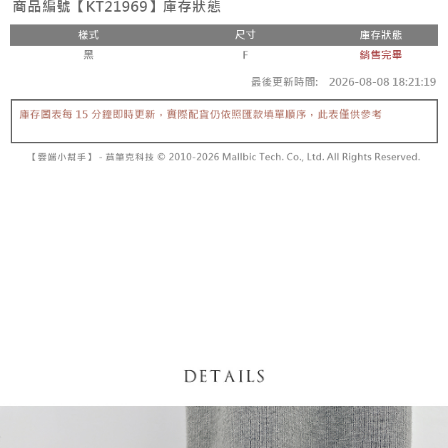
【「AFTEE先享後付」結帳流程】
醒簡訊。
１．於結帳方式選擇「AFTEE先享後付」後，將跳轉至「AFTEE先享後付」
2.透過簡訊連結打開帳單後，可選擇「超商條碼／台灣大直營門市／銀行轉
付款後全家取貨
結帳頁面，進行簡訊認證並確認金額後，即可完成結帳。
帳／街口支付／iPASS MONEY」等通路繳費。
２．訂單成立數日內，您將收到繳費通知簡訊。
每筆NT$60，滿NT$1,600(含以上)免運費
３．收到繳費通知簡訊後14天內，點擊此簡訊中的連結，可透過四大超商／
【注意事項】
ATM／網路銀行／等多元方式進行付款，方視為交易完成。
已關閉，請勿下單
1.本服務係由「台灣大哥大股份有限公司」（以下簡稱本公司）所提供，讓
※ 請注意：結帳手續完成當下不需立刻繳費，但若您需要取消訂單，請聯絡
用戶於交易時，得透過本服務購買商品或服務，並由商店將買賣／分期付款
每筆NT$10,000
購買商品的店家。未經商家同意取消之訂單仍視為有效，需透過AFTEE先享
買賣價金債權讓與本公司後，依約使用本公司帳單繳交帳款。
後付繳納相關費用。
2.基於同意付款使用「大哥付你分期」之契約關係目的，商店將以您的個人
已關閉，請勿下單(付取)
※ 交易是否成功請以「AFTEE先享後付 」之結帳頁面顯示為準，若有關於
資料（包含姓名、電話或地址）提供予台灣大哥大進項蒐集、處理及利用，
是否繳費成功／繳費後需取消欲退款等相關疑問，請聯繫「AFTEE先享後付
每筆NT$10,000
由本公司與您本人進行分期帳單所需資料之確認、核對及更正。
客戶支援中心」
https://netprotections.freshdesk.com/support/home
3.完整用戶服務條款，請詳閱以下連結：
https://oppay.tw/userRule
7-11取貨付款
【注意事項】
１．透過由恩沛科技股份有限公司提供之「AFTEE先享後付」服務完成之交
每筆NT$60，滿NT$1,800(含以上)免運費
易，需依本服務之必要範圍內提供個人資料，並將交易相關給付款項請求債
權轉讓予恩沛科技股份有限公司。
付款後7-11取貨
２．關於個人資料處理事宜，請瀏覽以下網址：
每筆NT$60，滿NT$1,600(含以上)免運費
https://aftee.tw/terms/#terms3
３．未成年的使用者請事先徵得法定代理人或監護人之同意方可使用
宅配
「AFTEE先享後付」，若未經同意申辦者引起之損失，本公司不負相關責
任。
每筆NT$100，滿NT$2,500(含以上)免運費
４．使用「AFTEE先享後付」時，將依據個別帳號之用戶狀況，依本公司即
時審查核予不同之上限額度；若仍有額度不足之情形，本公司將視審查結果
國家/地區配送
查看運費
請求用戶進行身份認證。