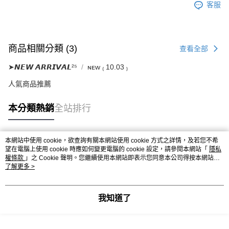
客服
商品相關分類 (3)
查看全部
➤𝙉𝙀𝙒 𝘼𝙍𝙍𝙄𝙑𝘼𝙇²⁵
ɴᴇᴡ ₍ 10.03 ₎
人氣商品推薦
本分類熱銷
全站排行
本網站中使用 cookie，欲查詢有關本網站使用 cookie 方式之詳情，及若您不希
熱門標籤
望在電腦上使用 cookie 時應如何變更電腦的 cookie 設定，請參閱本網站「
隱私
權條款
」之 Cookie 聲明。您繼續使用本網站即表示您同意本公司得按本網站使
用條款之 Cookie 聲明使用 cookie。
了解更多 >
我知道了