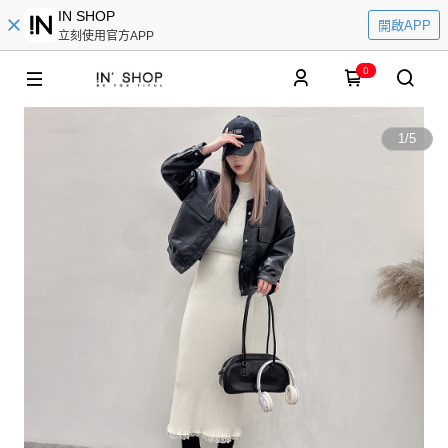
IN SHOP
開啟APP
立刻使用官方APP
0
1
/
5