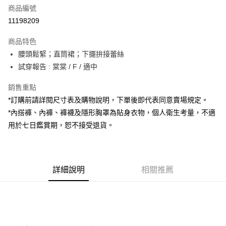
商品編號
超商取貨付款
11198209
LINE Pay
商品特色
Apple Pay
腰頭鬆緊；直筒裙；下擺拚接蕾絲
試穿報告 : 棠棠 / F / 適中
街口支付
銷售重點
Google Pay
*訂購前請詳閱尺寸表及購物說明，下單後即代表同意賣場規定。
大哥付你分期
*內搭褲、內褲、褲襪及隱形胸罩為貼身衣物，個人衛生考量，不適
相關說明
用於七日鑑賞期，恕不接受退貨。
【大哥付你分期使用說明】
AFTEE先享後付
1.本服務由台灣大哥大提供，台灣大哥大用戶可立即使用無須另外申請。
2.付款方式選擇「大哥付你分期」，訂單成立後會自動跳轉到大哥付的交易
相關說明
流程，驗證手機門號後，選擇欲分期的期數、繳款截止日，確認付款後即完
【關於「AFTEE先享後付」】
成交易。
詳細說明
相關推薦
ATM付款
AFTEE先享後付是「在收到商品之後才付款」的支付方式。 讓您購物簡單
3.實際核准額度、可分期數及費用金額請依後續交易確認頁面所載為準。
便利好安心！
4.訂單成立30分鐘內，如未前往確認交易或遇審核未通過，訂單將自動取
１．簡單：不需註冊會員、不需綁卡、不需儲值。
運送方式
消。如遇「轉專審核」未通過狀況，表示未達大哥付你分期系統評分，恕無
２．便利：只要手機號碼，簡訊認證，即可結帳。
法說明評估內容。
３．安心：先確認商品／服務後，再付款。
全家取貨付款
【繳款方式說明】
1.分期款項不併入電信帳單，「大哥付你分期」於每月結算日後寄送繳費提
每筆NT$60，滿NT$1,800(含以上)免運費