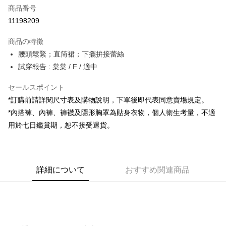
商品番号
コンビニ店頭代金引換
11198209
LINE Pay
商品の特徴
Apple Pay
腰頭鬆緊；直筒裙；下擺拚接蕾絲
試穿報告 : 棠棠 / F / 適中
JKOPAY
セールスポイント
Google Pay
*訂購前請詳閱尺寸表及購物說明，下單後即代表同意賣場規定。
OP Pay Later
*內搭褲、內褲、褲襪及隱形胸罩為貼身衣物，個人衛生考量，不適
説明
用於七日鑑賞期，恕不接受退貨。
【OP Pay Later 使用説明】
AFTEE代金後払い
1. 本サービスは台湾大哥大によって提供され、台湾大哥大のユーザーは追
加の申請なしで即時に利用可能です。
説明
2. 支払い方法で「OP Pay Later」を選択すると、注文が成立した後に自動
一、 AFTEE代金後払いについて
的に OP Pay Later の取引プロセスに移行し、携帯番号を確認後、分割払
ATM払い
詳細について
おすすめ関連商品
1.お支払い方法でAFTEE代金後払いを選択すると、携帯電話認証ウィンド
いの回数や支払い期限を選択し、支払いを確認すると取引が完了します。
ウが表示されます。
3. 実際の承認額、分割回数および費用については、後続の取引確認ページ
2.SMSで認証してお支払い手続を進めてください。
配送方法
を基準とします。
3.注文するときのお支払いは不要です。商品はご指定の住所に配送されま
4. 注文成立後30分以内に確認取引を行わない場合や審査が通過しない場
す。
全家取貨付款
合、注文は自動的にキャンセルされます。「転専審査」に未通過の状況が
4.ご注文が完了すると、携帯に支払い通知のSMSが届きます。アプリ会員
発生した場合は、システムの評価基準に達していないことを意味し、評価
配送毎にNT$60、NT$1,800以上で送料無料
の場合は、AFTEE アプリプッシュ通知が届きます。