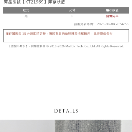
内容についての説明はいたしかねます。
5.商品受け取り時のお支払いは不要です。商品を確かめてから、SMSまた
付款後全家取貨
はアプリの通知に従って、4大コンビニ、またはATM/オンラインバンキン
グでお支払いください。
配送毎にNT$60、NT$1,600以上で送料無料
【支払い方法の説明】
1. 分割払いの金額は電信請求書に統合されず、「OP Pay Later」は毎月の
代金納付期限は最短で 14 日以内ですので、ご注意ください。AFTEE アプ
已關閉，請勿下單
締め日後に支払いリマインダーのSMSを送信します。
リをダウンロードして AFTEE 会員になるとお支払い期限を最長 45 日以内
2. SMSのリンクを通じて請求書を開いた後、「コンビニバーコード／台湾
配送毎にNT$10,000
まで延長できます。
大直営店舗／銀行振込／街口支払い／iPASS MONEY」などのチャネルで
支払いを選択できます。
已關閉，請勿下單(付取)
お支払期限は、ショップが請求した期日と、AFTEEで延長できる日数をも
とに計算されます。AFTEEで注文すると、商品を受け取るまで支払い期限
配送毎にNT$10,000
【注意事項】
を延長できますが、商品を期限内に受け取れない場合があります（例：予
1. 本サービスは「台湾大哥大株式会社」（以下「当社」といいます）によ
約商品や商品到着日が比較的遅い商品）。そのため、商品到着の有無に関
7-11取貨付款
って提供され、ユーザーが取引時に本サービスを通じて商品やサービスを
わらず、AFTEEで指定された期限内にお支払いください。
購入できるようにし、店舗が売買／分割払い売買の債権を当社に譲渡した
配送毎にNT$60、NT$1,800以上で送料無料
後、契約に基づいて当社の請求書で帳款を支払うことになります。
二、支払い限度額
2. 「OP Pay Later」を利用する契約関係の目的から、店舗はあなたの個人
付款後7-11取貨
1.初回 AFTEEを ご利用の際に、認証結果及び当社の審査の結果に基づ
情報（名前、電話または住所を含む）を台湾大哥大に提供し、収集、処理
き、限度額が設定されます。
配送毎にNT$60、NT$1,600以上で送料無料
および利用するために、当社があなた本人と分割請求書に必要な情報の確
2.決済金額は最低NT$20です。
認、照合および修正を行います。
3.現在、台湾の会員のみご利用いただけます。
宅配
3. 完全なユーザーサービス規約については、以下のリンクを参照してくだ
さい：
https://oppay.tw/userRule
三、利用規約「AFTEE代金後払い」（以下当サービスという）はネットプ
配送毎にNT$100、NT$2,500以上で送料無料
ロテクションズ（以下 AFTEE という）が提供し、AFTEEが代金を徴収し
ます。当サービスご利用の際に提供しなければならない個人情報（注文者
國家/地區配送
送料を確認
の氏名、電話番号、受取人の氏名、電話番号、受取人住所を含むがこれに