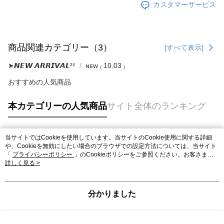
カスタマーサービス
商品関連カテゴリー（3）
[すべて表示]
➤𝙉𝙀𝙒 𝘼𝙍𝙍𝙄𝙑𝘼𝙇²⁵
ɴᴇᴡ ₍ 10.03 ₎
おすすめの人気商品
本カテゴリーの人気商品
サイト全体のランキング
当サイトではCookieを使用しています。当サイトのCookie使用に関する詳細
人気タグ
や、Cookieを無効にしたい場合のブラウザでの設定方法については、当サイト
「
プライバシーポリシー
」のCookieポリシーをご参照ください。お客さま
が、当サイトを引き続き使用される場合、当社がサイト利用規約のCookieポリ
詳しく見る >
シーに基づいてCookieを使用することに同意したものとみなします。
分かりました