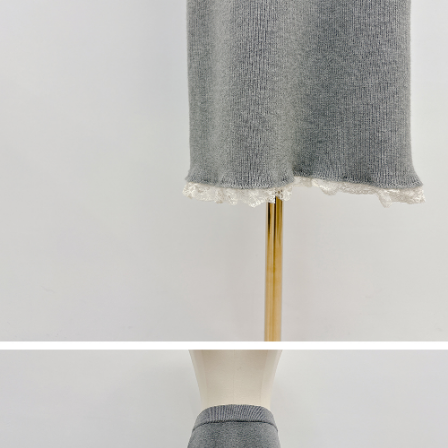
限らない）は、AFTEEに渡され当サービスで必要な範囲内で利用されま
す。AFTEEの個人情報の収集、処理、利用について、詳細はAFTEE公式ホ
ームページの『個人情報の収集、処理及び利用に関する声明』をご参照く
ださい（
https://aftee.tw/privacypolicy/
）。
AFTEEの初回ご利用の際に、審査を通過すれば、最高額がNT$10,000にな
ります。支払い期限を過ぎた場合、その金額に基づいて年利20%の遅延滞
納金が加算されます。未成年の利用者は、事前に法定代理人または後見人
の同意を得ればAFTEEをご利用いただけます。
個人情報の処理、利用について疑問がある、または関連する法律の権利を
行使したい場合は、ネットプロテクションズ
cs_tw@netprotections.co.jp
にご連絡ください。上記に示した個人情報を、必要な購入注文書とあわせ
てAFTEEにご提供いただく、またはAFTEEにあなたの個人情報の収集、処
理、利用を許可することににご同意いただけない場合は、当サービスを選
択しないでください。