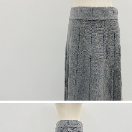
若款項超過繳費期限，將根據當次的金額加收年利率 16% 的逾期滯納金。
未成年的使用者，請事先徵得法定代理人或監護人之同意方可使用
AFTEE。
若您對於個人資料之處理、利用有任何疑問，或欲行使相關法律權利，請聯
繫恩沛科技股份有限公司。若您不同意我們將上開所示之個人資料，連同必
要之購買訂單資訊提供予 AFTEE ，或讓 AFTEE 蒐集處理利用您的個人資
料，請勿選用本服務。