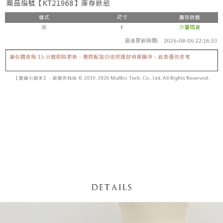
5. 收到商品當下無需繳費，確認無誤後，請再利用繳費通知簡訊或AFTEE
1. 分期款项不并入电信账单，“大哥付你分期”于每月结算日后寄送缴费提醒
APP於四大便利商店‧ATM/網銀等方式進行付款。
短信。
付款後全家取貨
2. 通过短信链接打开账单后，可选择 “超商条码／台湾大直营门市／银行转
請留意繳費期限為 14 天。唯有下載 AFTEE App 成為 AFTEE 會員者方能享
每笔NT$60，满NT$1,600(含以上)免运费
账／街口支付／iPASS MONEY”等通路缴费。
有最長 45 天內付款之服務。
已關閉，請勿下單
【注意事项】
繳費期限，為商家向您請款的時間，再加上使用AFTEE可延長的天數所計算
1. 本服务系由 “台湾大哥大股份有限公司”所提供，让用户于交易时，得通过
每笔NT$10,000
出。使用AFTEE下訂可以延長您收到商品前的繳費天數，但無法保證一定能
本服务购买商品或服务，并由商店将买卖／分期付款买卖价金债权让与本公
夠在期限內收到商品(例如:預購商品或預計到貨時間較長者)。因此無論收到
司后，依约使用本公司账单缴交账款。
已關閉，請勿下單(付取)
商品與否，仍需要請您在AFTEE規定的時間內完成繳費。
2. 基于同意付款使用 “大哥付你分期”之契约关系目的，商店将以您的个人资
每笔NT$10,000
料（包含姓名、电话或地址）提供予台湾大哥大进项收集、处理及利用，由
二、付款限制
台湾大哥大与本人进行分期账单所需资料之确认、核对及更正。
1. 初次使用 AFTEE 時，將依認證結果及本公司審查結果，核予每個人不同
7-11取貨付款
3. 完整用户服务条款，请详阅以下链接：
https://oppay.tw/userRule
之上限額度
2. 結帳金額須大於NT$30
每笔NT$60，满NT$1,800(含以上)免运费
3. 目前僅支援台灣會員
付款後7-11取貨
三、聲明條款
每笔NT$60，满NT$1,600(含以上)免运费
「AFTEE先享後付」(下稱本服務)乃由恩沛科技股份有限公司(下稱 AFTEE )
所提供，並由 AFTEE 向您收取款項。因使用本服務所須提供之個人資料(包
宅配
含但不限於訂購人姓名、電話，收件人姓名、電話、收件地址)，將交付予
AFTEE 於本服務必要服務範圍內運用。關於 AFTEE 對於個人資料之蒐集、
每笔NT$100，满NT$2,500(含以上)免运费
處理、利用，詳參 AFTEE 官網之『個人資料蒐集、處理及利用告知聲明』
（
https://aftee.tw/privacypolicy/
）。
國家/地區配送
查看运费