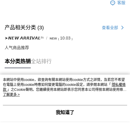
客服
产品相关分类 (3)
查看全部
➤𝙉𝙀𝙒 𝘼𝙍𝙍𝙄𝙑𝘼𝙇²⁵
ɴᴇᴡ ₍ 10.03 ₎
人气商品推荐
本分类热销
全站排行
本網站中使用cookie，欲查詢有關本網站使用cookie方式之詳情，及若您不希望
热门标签
在電腦上使用cookie時應如何變更電腦的cookie設定，請參閱本網站「
隱私權條
款
」之Cookie聲明。您繼續使用本網站即表示您同意本公司得按本網站使用條款
之Cookie聲明使用cookie。
了解更多 >
我知道了