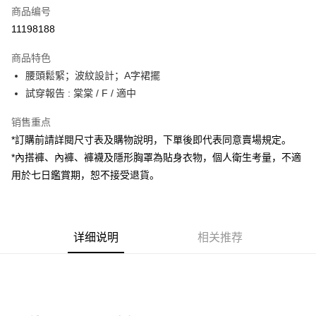
商品编号
超商取货付款
11198188
LINE Pay
商品特色
Apple Pay
腰頭鬆緊；波紋設計；A字裙擺
試穿報告 : 棠棠 / F / 適中
街口支付
销售重点
Google Pay
*訂購前請詳閱尺寸表及購物說明，下單後即代表同意賣場規定。
大哥付你分期
*內搭褲、內褲、褲襪及隱形胸罩為貼身衣物，個人衛生考量，不適
相关说明
用於七日鑑賞期，恕不接受退貨。
【大哥付你分期使用说明】
AFTEE先享后付
1. 本服务由台湾大哥大提供，电信用户可立即使用无须另外申请。（限个人
月租型门号，不开放公司户及预付卡使用）
相关说明
2. 付款方式选择 “大哥付你分期”，订单成立后会自动跳转到大哥付的交易流
一、關於 AFTEE先享後付
程，验证手机门号后，选择欲分期的期数、缴款截止日，确认付款后即完成
详细说明
相关推荐
ATM付款
1. 於付款方式選擇AFTEE先享後付，將跳出AFTEE先享後付手機驗證視
交易。
窗。
3. 实际核准额度、可分期数及费用金额请依后续交易确认页面所载为准。
2. 進行簡訊驗證之後，即可完成結帳手續。
运送方式
4. 订单成立30分钟内，如未前往确认交易或遇审核未通过，订单将自动取
3. 訂單確認後不需事先繳費，商品會配送至您的指定地址。
消。如遇 “转专审核”未通过状况，表示未达系统评分，恕无法说明评估内
4. 下訂完成後，您的手機會收到一封繳費通知簡訊，APP會員則會收到
全家取貨付款
容。
AFTEE APP推播通知。
【缴款方式说明】
每笔NT$60，满NT$1,800(含以上)免运费