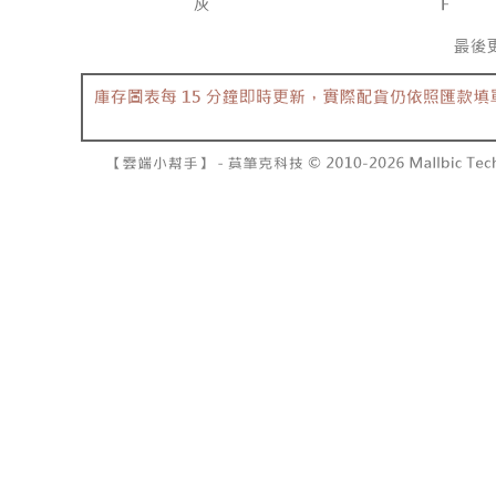
NT$10,00
pembayara
[Arahan P
已關閉，請
Tempoh pe
Pembayaran
ditambah d
NT$10,00
berasingan
Anda bole
pembayaran
menerima 
7-11取貨
boleh men
NT$60/pes
Selepas me
produk pr
menyelesai
lebih lama
NT$1,800 
kod bar ke
pembayara
JKOPay, a
pesanan.
付款後7-1
NT$60/pes
[Nota Pent
Kedua, Se
1. Jumlah 
NT$1,600 
Perkhidmata
NT$10,000.
yang memb
berdasarka
宅配
melalui pe
2. Amaun p
NT$100/pe
pembelian
3. Pada ma
kepada Sy
NT$2,500 
mengikut p
Ketiga, Sy
Perkhidma
國家/地區
Untuk meme
NP Taiwan
penggunaa
akan meng
peribadi a
pembeli, n
Syarikat 
untuk peng