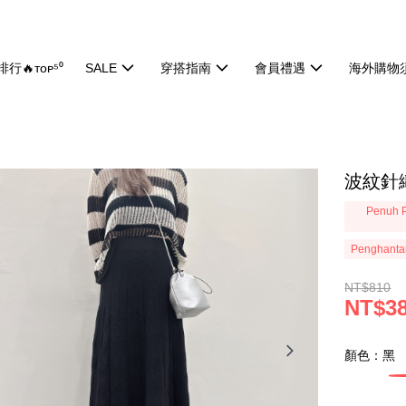
行🔥ᴛᴏᴘ⁵⁰
SALE
穿搭指南
會員禮遇
海外購物
波紋針織
Penuh P
Penghanta
NT$810
NT$3
顏色：黑