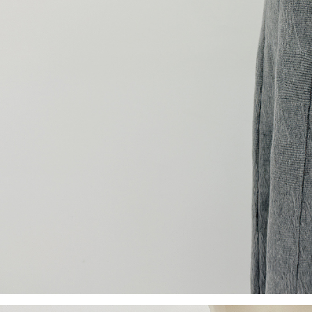
【Peneran
1. Pembaya
"Pembayar
pembayaran
2. Melalui
membayar m
Mobile / 
saluran lai
【Nota Pe
1. Perkhid
membolehk
perkhidmat
tuntutan h
menggunaka
2. Berdas
"Pembayar
peribadi a
Mobile un
pengesahan
ansuran ol
3. Sila ba
pautan beri