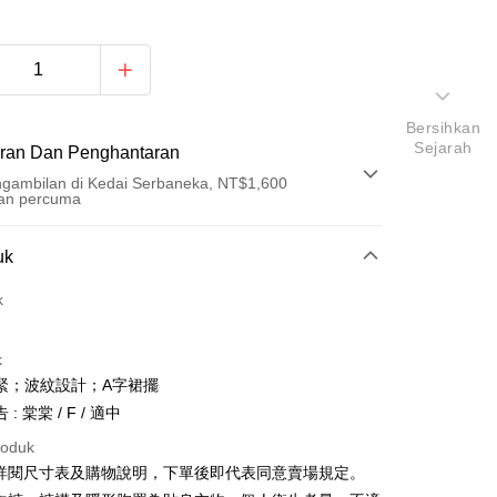
Bersihkan
Sejarah
ran Dan Penghantaran
gambilan di Kedai Serbaneka, NT$1,600
an percuma
Pembayaran
uk
t (Bayaran Penuh)
k
an di Kedai Serbaneka
k
緊；波紋設計；A字裙擺
: 棠棠 / F / 適中
roduk
請詳閱尺寸表及購物說明，下單後即代表同意賣場規定。