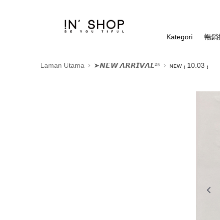
Kategori
暢銷排
Laman Utama
➤𝙉𝙀𝙒 𝘼𝙍𝙍𝙄𝙑𝘼𝙇²⁵
ɴᴇᴡ ₍ 10.03 ₎