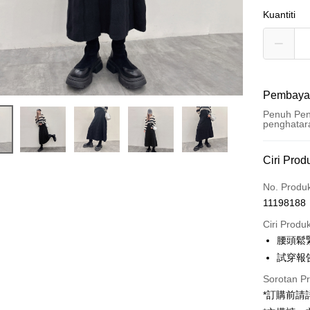
Kuantiti
Pembaya
Penuh Pen
penghatar
Kaedah 
Ciri Prod
Kad Kredi
No. Produ
11198188
Pengambil
Ciri Produ
LINE Pay
腰頭鬆
試穿報告 
Apple Pay
Sorotan P
JKOPAY
*訂購前