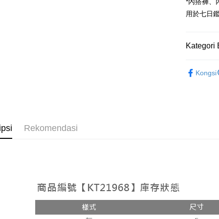
Google Pa
*內搭褲
用於七日
OP Pay La
Deskripsi
[Terma Pe
Kategori 
AFTEE
Perkhidmat
Deskripsi
➤𝙉𝙀𝙒 𝘼𝙍
pengguna 
Pertama, 
Kongsi
Pemindah
Kemudian
Rekomenda
Jika anda 
1. Dengan
akan menga
pengesaha
【裙子】
Later sele
2. Anda b
Pilihan 
mudah alih
3. Tiada b
akhir pemb
dihantar k
全家取貨
ipsi
Rekomendasi
pembayara
4. Setela
NT$60/pes
manakala a
Had kredit
AFTEE.
NT$1,800 
yang diken
5. Tiada b
pada hala
pembayara
付款後全
dalam tal
NT$60/pes
Jika trans
aplikasi A
dibuat, at
NT$1,600 
akan dibat
Sila ambil
peringkat 
bagaimanap
已關閉，
tidak dipe
dan mendaf