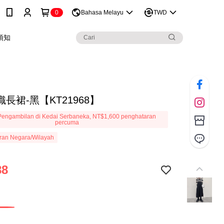
0
Bahasa Melayu
TWD
須知
長裙-黑【KT21968】
engambilan di Kedai Serbaneka, NT$1,600 penghataran
percuma
ran Negara/Wilayah
88