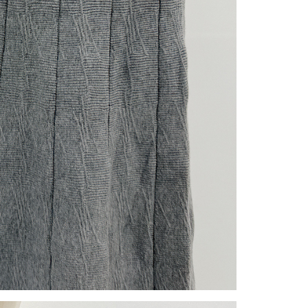
gan Kaedah Pembayaran】
ran ansuran tidak digabungkan dalam bil telekomunikasi,
an Ansuran Gogo" akan menghantar SMS peringatan
 selepas tarikh penyelesaian bulanan.
 pautan SMS untuk membuka bil, anda boleh memilih untuk
elalui "Kod bar kedai serbaneka / Kedai rasmi Taiwan
Pemindahan bank / Pembayaran J街口 / iPASS MONEY" dan
n.
nting】
matan ini disediakan oleh "Taiwan Mobile Co., Ltd." untuk
an pengguna membeli produk atau perkhidmatan melalui
an ini semasa transaksi, dan kedai akan menyerahkan hak
arga jual/beli ansuran kepada syarikat ini untuk membayar bil
n bil syarikat ini.
arkan tujuan kontrak persetujuan pembayaran menggunakan
an Ansuran Gogo", kedai akan memberikan maklumat
nda (termasuk nama, telefon atau alamat) kepada Taiwan
tuk pengumpulan, pemprosesan dan penggunaan, untuk
, semakan dan pembetulan data yang diperlukan untuk bil
eh Taiwan Mobile.
ca syarat perkhidmatan pengguna secara lengkap melalui
kut: https://oppay.tw/userRule