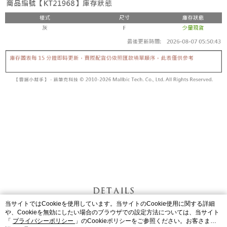
内容についての説明はいたしかねます。
5.商品受け取り時のお支払いは不要です。商品を確かめてから、SMSまた
付款後全家取貨
はアプリの通知に従って、4大コンビニ、またはATM/オンラインバンキン
グでお支払いください。
配送毎にNT$60、NT$1,600以上で送料無料
【支払い方法の説明】
1. 分割払いの金額は電信請求書に統合されず、「OP Pay Later」は毎月の
代金納付期限は最短で 14 日以内ですので、ご注意ください。AFTEE アプ
已關閉，請勿下單
締め日後に支払いリマインダーのSMSを送信します。
リをダウンロードして AFTEE 会員になるとお支払い期限を最長 45 日以内
2. SMSのリンクを通じて請求書を開いた後、「コンビニバーコード／台湾
配送毎にNT$10,000
まで延長できます。
大直営店舗／銀行振込／街口支払い／iPASS MONEY」などのチャネルで
支払いを選択できます。
已關閉，請勿下單(付取)
お支払期限は、ショップが請求した期日と、AFTEEで延長できる日数をも
とに計算されます。AFTEEで注文すると、商品を受け取るまで支払い期限
配送毎にNT$10,000
【注意事項】
を延長できますが、商品を期限内に受け取れない場合があります（例：予
1. 本サービスは「台湾大哥大株式会社」（以下「当社」といいます）によ
約商品や商品到着日が比較的遅い商品）。そのため、商品到着の有無に関
7-11取貨付款
って提供され、ユーザーが取引時に本サービスを通じて商品やサービスを
わらず、AFTEEで指定された期限内にお支払いください。
購入できるようにし、店舗が売買／分割払い売買の債権を当社に譲渡した
配送毎にNT$60、NT$1,800以上で送料無料
後、契約に基づいて当社の請求書で帳款を支払うことになります。
二、支払い限度額
2. 「OP Pay Later」を利用する契約関係の目的から、店舗はあなたの個人
付款後7-11取貨
1.初回 AFTEEを ご利用の際に、認証結果及び当社の審査の結果に基づ
情報（名前、電話または住所を含む）を台湾大哥大に提供し、収集、処理
き、限度額が設定されます。
配送毎にNT$60、NT$1,600以上で送料無料
および利用するために、当社があなた本人と分割請求書に必要な情報の確
2.決済金額は最低NT$20です。
認、照合および修正を行います。
3.現在、台湾の会員のみご利用いただけます。
宅配
3. 完全なユーザーサービス規約については、以下のリンクを参照してくだ
さい：
https://oppay.tw/userRule
三、利用規約「AFTEE代金後払い」（以下当サービスという）はネットプ
配送毎にNT$100、NT$2,500以上で送料無料
ロテクションズ（以下 AFTEE という）が提供し、AFTEEが代金を徴収し
当サイトではCookieを使用しています。当サイトのCookie使用に関する詳細
ます。当サービスご利用の際に提供しなければならない個人情報（注文者
國家/地區配送
送料を確認
や、Cookieを無効にしたい場合のブラウザでの設定方法については、当サイト
の氏名、電話番号、受取人の氏名、電話番号、受取人住所を含むがこれに
「
プライバシーポリシー
」のCookieポリシーをご参照ください。お客さま