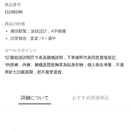
商品番号
コンビニ店頭代金引換
11198188
LINE Pay
商品の特徴
Apple Pay
腰頭鬆緊；波紋設計；A字裙擺
試穿報告 : 棠棠 / F / 適中
JKOPAY
セールスポイント
Google Pay
*訂購前請詳閱尺寸表及購物說明，下單後即代表同意賣場規定。
OP Pay Later
*內搭褲、內褲、褲襪及隱形胸罩為貼身衣物，個人衛生考量，不適
説明
用於七日鑑賞期，恕不接受退貨。
【OP Pay Later 使用説明】
AFTEE代金後払い
1. 本サービスは台湾大哥大によって提供され、台湾大哥大のユーザーは追
加の申請なしで即時に利用可能です。
説明
2. 支払い方法で「OP Pay Later」を選択すると、注文が成立した後に自動
一、 AFTEE代金後払いについて
的に OP Pay Later の取引プロセスに移行し、携帯番号を確認後、分割払
ATM払い
詳細について
おすすめ関連商品
1.お支払い方法でAFTEE代金後払いを選択すると、携帯電話認証ウィンド
いの回数や支払い期限を選択し、支払いを確認すると取引が完了します。
ウが表示されます。
3. 実際の承認額、分割回数および費用については、後続の取引確認ページ
2.SMSで認証してお支払い手続を進めてください。
配送方法
を基準とします。
3.注文するときのお支払いは不要です。商品はご指定の住所に配送されま
4. 注文成立後30分以内に確認取引を行わない場合や審査が通過しない場
す。
全家取貨付款
合、注文は自動的にキャンセルされます。「転専審査」に未通過の状況が
4.ご注文が完了すると、携帯に支払い通知のSMSが届きます。アプリ会員
発生した場合は、システムの評価基準に達していないことを意味し、評価
配送毎にNT$60、NT$1,800以上で送料無料
の場合は、AFTEE アプリプッシュ通知が届きます。