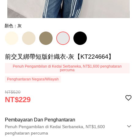
顏色：灰
前交叉綁帶短版針織衣-灰【KT224664】
Penuh Pengambilan di Kedai Serbaneka, NT$1,600 penghataran
percuma
Penghantaran Negara/Wilayah
NT$520
NT$229
Pembayaran Dan Penghantaran
Penuh Pengambilan di Kedai Serbaneka, NT$1,600
penghataran percuma