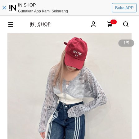
IN SHOP
Buka APP
Gunakan App Kami Sekarang
0
1
/
5