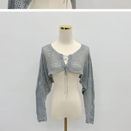
dan kad prabayar)
peribadi yang disenaraikan seperti di atas akan dikumpul dan digunakan
2. Pilihan kaedah pembayaran "Pembayaran Ansuran Gogo", selepas
oleh AFTEE, sila jangan gunakan perkhidmatan ini.
pesanan ditubuhkan, akan secara automatik dialihkan ke proses
transaksi Gogo, selepas pengesahan nombor telefon, pilih bilangan
ansuran yang diingini, tarikh akhir pembayaran, dan setelah
mengesahkan pembayaran, transaksi akan selesai.
3. Jumlah kelulusan sebenar, bilangan ansuran dan jumlah bayaran
adalah berdasarkan halaman pengesahan transaksi seterusnya.
4. Dalam masa 30 minit selepas pesanan ditubuhkan, jika tidak pergi
untuk mengesahkan transaksi atau jika tidak lulus semakan, pesanan
akan dibatalkan secara automatik. Jika terdapat situasi "pindah untuk
semakan khusus" yang tidak lulus, ini menunjukkan bahawa sistem
penilaian tidak mencukupi, tiada penjelasan mengenai kandungan
penilaian boleh diberikan.
【Penerangan Kaedah Pembayaran】
1. Pembayaran ansuran tidak digabungkan dalam bil telekomunikasi,
"Pembayaran Ansuran Gogo" akan menghantar SMS peringatan
pembayaran selepas tarikh penyelesaian bulanan.
2. Melalui pautan SMS untuk membuka bil, anda boleh memilih untuk
membayar melalui "Kod bar kedai serbaneka / Kedai rasmi Taiwan
Mobile / Pemindahan bank / Pembayaran J街口 / iPASS MONEY" dan
saluran lain.
【Nota Penting】