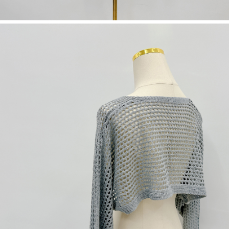
1. Perkhidmatan ini disediakan oleh "Taiwan Mobile Co., Ltd." untuk
membolehkan pengguna membeli produk atau perkhidmatan melalui
perkhidmatan ini semasa transaksi, dan kedai akan menyerahkan hak
tuntutan harga jual/beli ansuran kepada syarikat ini untuk membayar bil
menggunakan bil syarikat ini.
2. Berdasarkan tujuan kontrak persetujuan pembayaran menggunakan
"Pembayaran Ansuran Gogo", kedai akan memberikan maklumat peribadi
anda (termasuk nama, telefon atau alamat) kepada Taiwan Mobile untuk
pengumpulan, pemprosesan dan penggunaan, untuk pengesahan,
semakan dan pembetulan data yang diperlukan untuk bil ansuran oleh
Taiwan Mobile.
3. Sila baca syarat perkhidmatan pengguna secara lengkap melalui
pautan berikut: https://oppay.tw/userRule