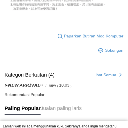
Paparkan Butiran Mod Komputer
Sokongan
Kategori Berkaitan (4)
Lihat Semua
➤𝙉𝙀𝙒 𝘼𝙍𝙍𝙄𝙑𝘼𝙇²⁵
ɴᴇᴡ ₍ 10.03 ₎
Rekomendasi Popular
Paling Popular
Jualan paling laris
Laman web ini ada menggunakan kuki. Sekiranya anda ingin mengetahui