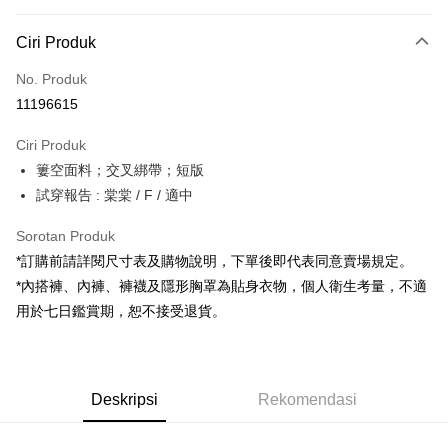
Kaedah Pembayaran
Ciri Produk
Kad Kredit (Bayaran Penuh)
No. Produk
Pengambilan di Kedai Serbaneka
11196615
LINE Pay
Ciri Produk
Apple Pay
簍空面料；交叉綁帶；短版
試穿報告 : 棠棠 / F / 適中
JKOPAY
Google Pay
Sorotan Produk
*訂購前請詳閱尺寸表及購物說明，下單後即代表同意賣場規定。
OP Pay Later
*內搭褲、內褲、褲襪及隱形胸罩為貼身衣物，個人衛生考量，不適
Deskripsi
用於七日鑑賞期，恕不接受退貨。
[Terma Penggunaan untuk OP Pay Later]
AFTEE
Perkhidmatan ini disediakan oleh Taiwan Mobile dan tersedia untuk
Deskripsi
pengguna Taiwan Mobile tanpa memerlukan permohonan tambahan.
Pertama, Mengenai Perkhidmatan AFTEE Beli Sekarang Bayar Kemudian
Pemindahan ATM
Deskripsi
Rekomendasi
1. Dengan memilih AFTEE sebagai kaedah pembayaran, mesej
Jika anda memilih OP Pay Later sebagai kaedah pembayaran, sistem
pengesahan AFTEE akan muncul.
akan mengarahkan anda secara automatik ke proses transaksi OP Pay
2. Anda boleh meneruskan pembayaran selepas pengesahan SMS.
Pilihan Penghantaran
Later selepas pesanan dibuat. Anda perlu mengesahkan nombor telefon