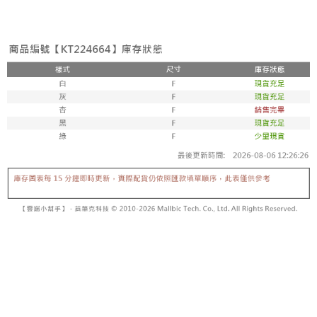
3. Tiada bayaran diperlukan apabila pesanan disahkan. Produk akan
mudah alih anda, memilih bilangan ansuran, dan menetapkan tarikh
dihantar ke alamat yang ditetapkan.
全家取貨付款
akhir pembayaran. Transaksi akan dianggap selesai setelah pembayaran
4. Setelah pesanan disahkan, anda akan menerima SMS pembayaran
disahkan.
NT$60/pesanan | Penghantaran percuma untuk pesanan
manakala ahli aplikasi akan menerima pemberitahuan tolak aplikasi
NT$1,800 atau lebih
AFTEE.
Had kredit yang diluluskan, tempoh ansuran yang tersedia, dan yuran
5. Tiada bayaran diperlukan apabila anda menerima produk. Sila buat
yang dikenakan adalah tertakluk kepada maklumat yang dinyatakan
pembayaran di empat kedai serbaneka utama, ATM atau perbankan
付款後全家取貨
pada halaman pengesahan transaksi seterusnya.
dalam talian dengan SMS pembayaran atau pemberitahuan tolak aplikasi
NT$60/pesanan | Penghantaran percuma untuk pesanan
AFTEE.
Jika transaksi tidak disahkan dalam masa 30 minit selepas pesanan
NT$1,600 atau lebih
dibuat, atau jika permohonan gagal dalam proses semakan, pesanan
Sila ambil perhatian bahawa tempoh pembayaran adalah 14 hari. Walau
akan dibatalkan secara automatik. Jika permohonan gagal pada
已關閉，請勿下單
bagaimanapun, bagi mereka yang telah memuat turun Aplikasi AFTEE
peringkat "semakan manual", ini bermakna kriteria pemarkahan sistem
dan mendaftar sebagai ahli AFTEE boleh menikmati tempoh pembayaran
NT$10,000/pesanan
tidak dipenuhi; butiran penilaian khusus tidak akan didedahkan.
sehingga 45 hari.
已關閉，請勿下單(付取)
[Arahan Pembayaran]
Tempoh pembayaran dikira dari masa kedai meminta pembayaran anda,
ditambah dengan bilangan hari yang boleh dilanjutkan oleh AFTEE. Anda
NT$10,000/pesanan
Pembayaran ansuran melalui OP Pay Later akan dibilkan secara
boleh melanjutkan tempoh pembayaran anda sebelum anda menerima
berasingan dan tidak termasuk dalam bil telekom anda. SMS peringatan
pesanan. Walau bagaimanapun, tiada jaminan bahawa anda boleh
7-11取貨付款
pembayaran akan dihantar selepas kitaran bil bulanan.
menerima pesanan anda semasa tempoh pembayaran (cth.: produk
NT$60/pesanan | Penghantaran percuma untuk pesanan
prapesanan atau produk yang mungkin mengambil masa yang lebih
Selepas mengakses bil melalui pautan dalam SMS, anda boleh
NT$1,800 atau lebih
lama untuk dihantar). Oleh itu, anda dikehendaki membuat pembayaran
menyelesaikan pembayaran anda melalui salah satu saluran berikut: kod
kepada AFTEE dalam tempoh sama ada anda menerima pesanan.
bar kedai serbaneka, kedai runcit Taiwan Mobile, pemindahan bank,
付款後7-11取貨
JKOPay, atau iPASS MONEY.
Kedua, Sekatan Pembayaran