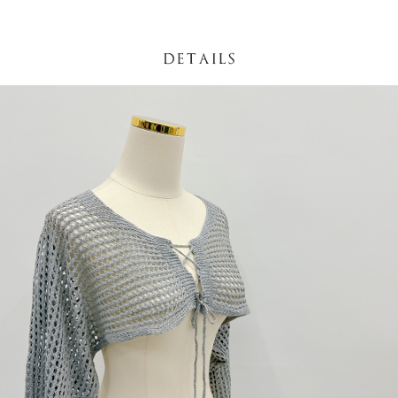
NT$60/pesanan | Penghantaran percuma untuk pesanan
1. Jumlah yang diperakui untuk pengguna kali pertama boleh sehingga
[Nota Penting]
NT$1,600 atau lebih
NT$10,000. Amaun diperakui sebenar yang diluluskan akan berdasarkan
keputusan pensijilan dan semakan oleh AFTEE.
Perkhidmatan ini disediakan oleh Taiwan Mobile Co., Ltd. (“Syarikat”),
宅配
2. Amaun perbelanjaan minimum mestilah lebih besar daripada NT$20.
yang membolehkan pelanggan membeli barangan atau perkhidmatan
3. Pada masa ini hanya tersedia untuk ahli Taiwan.
NT$100/pesanan | Penghantaran percuma untuk pesanan
melalui perkhidmatan ini pada masa transaksi. Hasil daripada pembelian
atau pembayaran ansuran akan dipindahkan oleh peniaga kepada
NT$2,500 atau lebih
Ketiga, Syarat Perkhidmatan
Syarikat, dan pelanggan hendaklah membuat pembayaran mengikut
Perkhidmatan AFTEE Beli Sekarang Bayar Kemudian disediakan oleh NP
perjanjian menggunakan sistem bil Syarikat.
國家/地區配送
Kadar Penghantaran
Taiwan, Inc. dan AFTEE akan membuat bil kepada pengguna. AFTEE
akan menggunakan data peribadi yang dikumpul (termasuk nama
Untuk memenuhi hubungan kontrak yang terjalin melalui persetujuan
pembeli, no. telefon, nama penerima, no. telefon, alamat penerima) untuk
penggunaan OP Pay Later, peniaga akan memberikan maklumat peribadi
penggunaan perkhidmatan. Sila rujuk kepada "Penyata Pengumpulan
anda (termasuk nama, nombor telefon, atau alamat) kepada Syarikat bagi
Data Peribadi, Pemprosesan, Penggunaan"
tujuan pengumpulan, pemprosesan dan penggunaan data yang
(https://aftee.tw/privacypolicy/
) untuk maklumat lanjut.
diperlukan untuk pengebilan ansuran, termasuk pengesahan,
pengesahan semula dan pembetulan.
Jumlah yang diperakui untuk pengguna kali pertama yang lulus
kelulusan boleh sehingga NT$10,000. Jika pengguna tidak membuat
Untuk terma perkhidmatan penuh, sila rujuk pautan berikut:
pembayaran dalam tempoh tersebut, yuran pembayaran lewat sebanyak
https://oppay.tw/userRule
" target="_blank" class="link revert-
20% setahun akan dikenakan. Pengguna bawah umur dikehendaki
style">https://oppay.tw/userRule
mendapatkan kebenaran daripada ibu bapa atau penjaga yang sah
untuk menggunakan AFTEE.
【Panduan Penggunaan Pembayaran Ansuran Gogo】
1. Perkhidmatan ini disediakan oleh Taiwan Mobile, pengguna telefon
Sila hubungi NP Taiwan Inc. di
cs_tw@netprotections.co.jp
jika anda
mudah alih boleh segera menggunakan tanpa perlu memohon lagi.
mempunyai sebarang kebimbangan mengenai pemprosesan dan
(Hanya untuk nombor langganan peribadi, tidak terbuka untuk syarikat
penggunaan pada data peribadi. Jika anda tidak bersetuju dengan data