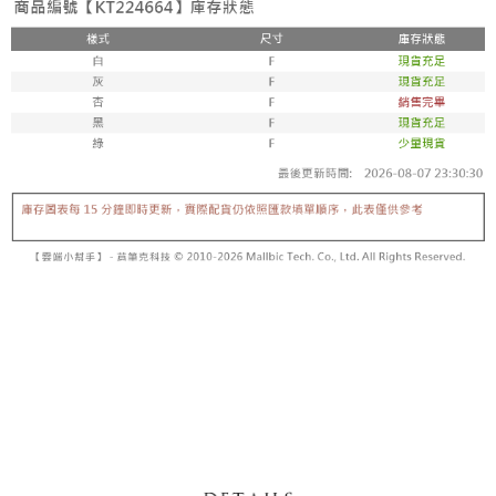
5. 收到商品當下無需繳費，確認無誤後，請再利用繳費通知簡訊或AFTEE
1. 分期款项不并入电信账单，“大哥付你分期”于每月结算日后寄送缴费提醒
APP於四大便利商店‧ATM/網銀等方式進行付款。
短信。
付款後全家取貨
2. 通过短信链接打开账单后，可选择 “超商条码／台湾大直营门市／银行转
請留意繳費期限為 14 天。唯有下載 AFTEE App 成為 AFTEE 會員者方能享
每笔NT$60，满NT$1,600(含以上)免运费
账／街口支付／iPASS MONEY”等通路缴费。
有最長 45 天內付款之服務。
已關閉，請勿下單
【注意事项】
繳費期限，為商家向您請款的時間，再加上使用AFTEE可延長的天數所計算
1. 本服务系由 “台湾大哥大股份有限公司”所提供，让用户于交易时，得通过
每笔NT$10,000
出。使用AFTEE下訂可以延長您收到商品前的繳費天數，但無法保證一定能
本服务购买商品或服务，并由商店将买卖／分期付款买卖价金债权让与本公
夠在期限內收到商品(例如:預購商品或預計到貨時間較長者)。因此無論收到
司后，依约使用本公司账单缴交账款。
已關閉，請勿下單(付取)
商品與否，仍需要請您在AFTEE規定的時間內完成繳費。
2. 基于同意付款使用 “大哥付你分期”之契约关系目的，商店将以您的个人资
每笔NT$10,000
料（包含姓名、电话或地址）提供予台湾大哥大进项收集、处理及利用，由
二、付款限制
台湾大哥大与本人进行分期账单所需资料之确认、核对及更正。
1. 初次使用 AFTEE 時，將依認證結果及本公司審查結果，核予每個人不同
7-11取貨付款
3. 完整用户服务条款，请详阅以下链接：
https://oppay.tw/userRule
之上限額度
2. 結帳金額須大於NT$30
每笔NT$60，满NT$1,800(含以上)免运费
3. 目前僅支援台灣會員
付款後7-11取貨
三、聲明條款
每笔NT$60，满NT$1,600(含以上)免运费
「AFTEE先享後付」(下稱本服務)乃由恩沛科技股份有限公司(下稱 AFTEE )
所提供，並由 AFTEE 向您收取款項。因使用本服務所須提供之個人資料(包
宅配
含但不限於訂購人姓名、電話，收件人姓名、電話、收件地址)，將交付予
AFTEE 於本服務必要服務範圍內運用。關於 AFTEE 對於個人資料之蒐集、
每笔NT$100，满NT$2,500(含以上)免运费
處理、利用，詳參 AFTEE 官網之『個人資料蒐集、處理及利用告知聲明』
（
https://aftee.tw/privacypolicy/
）。
國家/地區配送
查看运费