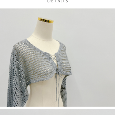
若款項超過繳費期限，將根據當次的金額加收年利率 16% 的逾期滯納金。
未成年的使用者，請事先徵得法定代理人或監護人之同意方可使用
AFTEE。
若您對於個人資料之處理、利用有任何疑問，或欲行使相關法律權利，請聯
繫恩沛科技股份有限公司。若您不同意我們將上開所示之個人資料，連同必
要之購買訂單資訊提供予 AFTEE ，或讓 AFTEE 蒐集處理利用您的個人資
料，請勿選用本服務。