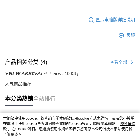
显示电脑版详细说明
客服
产品相关分类 (4)
查看全部
➤𝙉𝙀𝙒 𝘼𝙍𝙍𝙄𝙑𝘼𝙇²⁵
ɴᴇᴡ ₍ 10.03 ₎
人气商品推荐
本分类热销
全站排行
本網站中使用cookie，欲查詢有關本網站使用cookie方式之詳情，及若您不希望
热门标签
在電腦上使用cookie時應如何變更電腦的cookie設定，請參閱本網站「
隱私權條
款
」之Cookie聲明。您繼續使用本網站即表示您同意本公司得按本網站使用條款
之Cookie聲明使用cookie。
了解更多 >