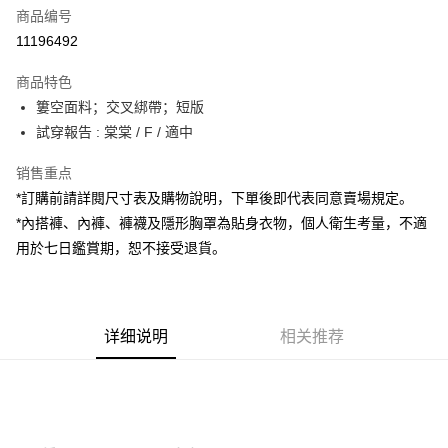
商品编号
超商取货付款
11196492
LINE Pay
商品特色
Apple Pay
簍空面料；交叉綁帶；短版
試穿報告 : 棠棠 / F / 適中
街口支付
销售重点
Google Pay
*訂購前請詳閱尺寸表及購物說明，下單後即代表同意賣場規定。
大哥付你分期
*內搭褲、內褲、褲襪及隱形胸罩為貼身衣物，個人衛生考量，不適
相关说明
用於七日鑑賞期，恕不接受退貨。
【大哥付你分期使用说明】
AFTEE先享后付
1. 本服务由台湾大哥大提供，电信用户可立即使用无须另外申请。（限个人
月租型门号，不开放公司户及预付卡使用）
相关说明
2. 付款方式选择 “大哥付你分期”，订单成立后会自动跳转到大哥付的交易流
一、關於 AFTEE先享後付
程，验证手机门号后，选择欲分期的期数、缴款截止日，确认付款后即完成
详细说明
相关推荐
ATM付款
1. 於付款方式選擇AFTEE先享後付，將跳出AFTEE先享後付手機驗證視
交易。
窗。
3. 实际核准额度、可分期数及费用金额请依后续交易确认页面所载为准。
2. 進行簡訊驗證之後，即可完成結帳手續。
运送方式
4. 订单成立30分钟内，如未前往确认交易或遇审核未通过，订单将自动取
3. 訂單確認後不需事先繳費，商品會配送至您的指定地址。
消。如遇 “转专审核”未通过状况，表示未达系统评分，恕无法说明评估内
4. 下訂完成後，您的手機會收到一封繳費通知簡訊，APP會員則會收到
全家取貨付款
容。
AFTEE APP推播通知。
【缴款方式说明】
每笔NT$60，满NT$1,800(含以上)免运费