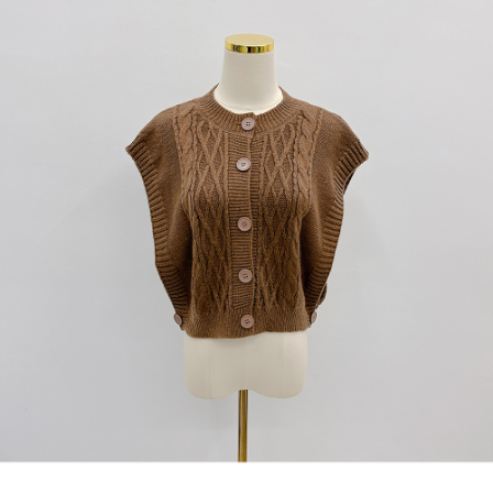
1. Perkhidmatan ini disediakan oleh "Taiwan Mobile Co., Ltd." untuk
membolehkan pengguna membeli produk atau perkhidmatan melalui
perkhidmatan ini semasa transaksi, dan kedai akan menyerahkan hak
tuntutan harga jual/beli ansuran kepada syarikat ini untuk membayar bil
menggunakan bil syarikat ini.
2. Berdasarkan tujuan kontrak persetujuan pembayaran menggunakan
"Pembayaran Ansuran Gogo", kedai akan memberikan maklumat peribadi
anda (termasuk nama, telefon atau alamat) kepada Taiwan Mobile untuk
pengumpulan, pemprosesan dan penggunaan, untuk pengesahan,
semakan dan pembetulan data yang diperlukan untuk bil ansuran oleh
Taiwan Mobile.
3. Sila baca syarat perkhidmatan pengguna secara lengkap melalui
pautan berikut: https://oppay.tw/userRule