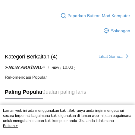
Paparkan Butiran Mod Komputer
Sokongan
Kategori Berkaitan (4)
Lihat Semua
➤𝙉𝙀𝙒 𝘼𝙍𝙍𝙄𝙑𝘼𝙇²⁵
ɴᴇᴡ ₍ 10.03 ₎
Rekomendasi Popular
Paling Popular
Jualan paling laris
Laman web ini ada menggunakan kuki. Sekiranya anda ingin mengetahui
Tag Popular
secara terperinci bagaimana kuki digunakan di laman web ini, dan bagaimana
untuk mengubah tetapan kuki komputer anda. Jika anda tidak mahu
menggunakan kuki di komputer anda, sila rujuk penerangan mengenai kuki.
Butiran >
Dasar Privasi
Laman web ini ada menggunakan kuki. Sekiranya anda ingin