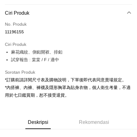
Kaedah Pembayaran
Ciri Produk
Kad Kredit (Bayaran Penuh)
No. Produk
Pengambilan di Kedai Serbaneka
11196155
LINE Pay
Ciri Produk
Apple Pay
麻花織紋、側釦開衩、排釦
試穿報告 : 棠棠 / F / 適中
JKOPAY
Google Pay
Sorotan Produk
*訂購前請詳閱尺寸表及購物說明，下單後即代表同意賣場規定。
OP Pay Later
*內搭褲、內褲、褲襪及隱形胸罩為貼身衣物，個人衛生考量，不適
Deskripsi
用於七日鑑賞期，恕不接受退貨。
[Terma Penggunaan untuk OP Pay Later]
AFTEE
Perkhidmatan ini disediakan oleh Taiwan Mobile dan tersedia untuk
Deskripsi
pengguna Taiwan Mobile tanpa memerlukan permohonan tambahan.
Pertama, Mengenai Perkhidmatan AFTEE Beli Sekarang Bayar Kemudian
Pemindahan ATM
Deskripsi
Rekomendasi
1. Dengan memilih AFTEE sebagai kaedah pembayaran, mesej
Jika anda memilih OP Pay Later sebagai kaedah pembayaran, sistem
pengesahan AFTEE akan muncul.
akan mengarahkan anda secara automatik ke proses transaksi OP Pay
2. Anda boleh meneruskan pembayaran selepas pengesahan SMS.
Pilihan Penghantaran
Later selepas pesanan dibuat. Anda perlu mengesahkan nombor telefon