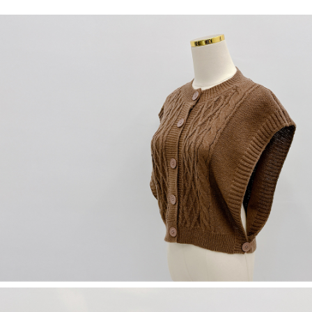
NT$60/pesanan | Penghantaran percuma untuk pesanan
1. Jumlah yang diperakui untuk pengguna kali pertama boleh sehingga
[Nota Penting]
NT$1,600 atau lebih
NT$10,000. Amaun diperakui sebenar yang diluluskan akan berdasarkan
keputusan pensijilan dan semakan oleh AFTEE.
Perkhidmatan ini disediakan oleh Taiwan Mobile Co., Ltd. (“Syarikat”),
宅配
2. Amaun perbelanjaan minimum mestilah lebih besar daripada NT$20.
yang membolehkan pelanggan membeli barangan atau perkhidmatan
3. Pada masa ini hanya tersedia untuk ahli Taiwan.
NT$100/pesanan | Penghantaran percuma untuk pesanan
melalui perkhidmatan ini pada masa transaksi. Hasil daripada pembelian
atau pembayaran ansuran akan dipindahkan oleh peniaga kepada
NT$2,500 atau lebih
Ketiga, Syarat Perkhidmatan
Syarikat, dan pelanggan hendaklah membuat pembayaran mengikut
Perkhidmatan AFTEE Beli Sekarang Bayar Kemudian disediakan oleh NP
perjanjian menggunakan sistem bil Syarikat.
國家/地區配送
Kadar Penghantaran
Taiwan, Inc. dan AFTEE akan membuat bil kepada pengguna. AFTEE
akan menggunakan data peribadi yang dikumpul (termasuk nama
Untuk memenuhi hubungan kontrak yang terjalin melalui persetujuan
pembeli, no. telefon, nama penerima, no. telefon, alamat penerima) untuk
penggunaan OP Pay Later, peniaga akan memberikan maklumat peribadi
penggunaan perkhidmatan. Sila rujuk kepada "Penyata Pengumpulan
anda (termasuk nama, nombor telefon, atau alamat) kepada Syarikat bagi
Data Peribadi, Pemprosesan, Penggunaan"
tujuan pengumpulan, pemprosesan dan penggunaan data yang
(https://aftee.tw/privacypolicy/
) untuk maklumat lanjut.
diperlukan untuk pengebilan ansuran, termasuk pengesahan,
pengesahan semula dan pembetulan.
Jumlah yang diperakui untuk pengguna kali pertama yang lulus
kelulusan boleh sehingga NT$10,000. Jika pengguna tidak membuat
Untuk terma perkhidmatan penuh, sila rujuk pautan berikut:
pembayaran dalam tempoh tersebut, yuran pembayaran lewat sebanyak
https://oppay.tw/userRule
" target="_blank" class="link revert-
20% setahun akan dikenakan. Pengguna bawah umur dikehendaki
style">https://oppay.tw/userRule
mendapatkan kebenaran daripada ibu bapa atau penjaga yang sah
untuk menggunakan AFTEE.
【Panduan Penggunaan Pembayaran Ansuran Gogo】
1. Perkhidmatan ini disediakan oleh Taiwan Mobile, pengguna telefon
Sila hubungi NP Taiwan Inc. di
cs_tw@netprotections.co.jp
jika anda
mudah alih boleh segera menggunakan tanpa perlu memohon lagi.
mempunyai sebarang kebimbangan mengenai pemprosesan dan
(Hanya untuk nombor langganan peribadi, tidak terbuka untuk syarikat
penggunaan pada data peribadi. Jika anda tidak bersetuju dengan data