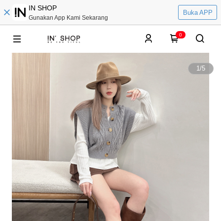
IN SHOP
Buka APP
Gunakan App Kami Sekarang
0
1
/
5