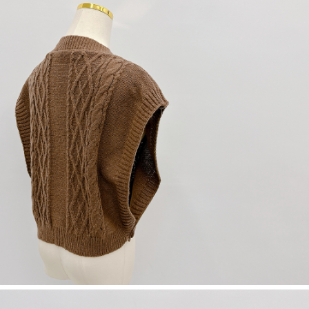
dan kad prabayar)
peribadi yang disenaraikan seperti di atas akan dikumpul dan digunakan
2. Pilihan kaedah pembayaran "Pembayaran Ansuran Gogo", selepas
oleh AFTEE, sila jangan gunakan perkhidmatan ini.
pesanan ditubuhkan, akan secara automatik dialihkan ke proses
transaksi Gogo, selepas pengesahan nombor telefon, pilih bilangan
ansuran yang diingini, tarikh akhir pembayaran, dan setelah
mengesahkan pembayaran, transaksi akan selesai.
3. Jumlah kelulusan sebenar, bilangan ansuran dan jumlah bayaran
adalah berdasarkan halaman pengesahan transaksi seterusnya.
4. Dalam masa 30 minit selepas pesanan ditubuhkan, jika tidak pergi
untuk mengesahkan transaksi atau jika tidak lulus semakan, pesanan
akan dibatalkan secara automatik. Jika terdapat situasi "pindah untuk
semakan khusus" yang tidak lulus, ini menunjukkan bahawa sistem
penilaian tidak mencukupi, tiada penjelasan mengenai kandungan
penilaian boleh diberikan.
【Penerangan Kaedah Pembayaran】
1. Pembayaran ansuran tidak digabungkan dalam bil telekomunikasi,
"Pembayaran Ansuran Gogo" akan menghantar SMS peringatan
pembayaran selepas tarikh penyelesaian bulanan.
2. Melalui pautan SMS untuk membuka bil, anda boleh memilih untuk
membayar melalui "Kod bar kedai serbaneka / Kedai rasmi Taiwan
Mobile / Pemindahan bank / Pembayaran J街口 / iPASS MONEY" dan
saluran lain.
【Nota Penting】