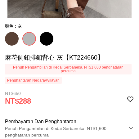
顏色：灰
麻花側釦排釦背心-灰【KT224660】
Penuh Pengambilan di Kedai Serbaneka, NT$1,600 penghataran
percuma
Penghantaran Negara/Wilayah
NT$650
NT$288
Pembayaran Dan Penghantaran
Penuh Pengambilan di Kedai Serbaneka, NT$1,600
penghataran percuma