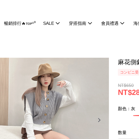
暢銷排行🔥ᴛᴏᴘ⁵⁰
SALE
穿搭指南
會員禮遇
海
麻花側釦
コンビニ受け
NT$650
NT$2
顏色：灰
数量