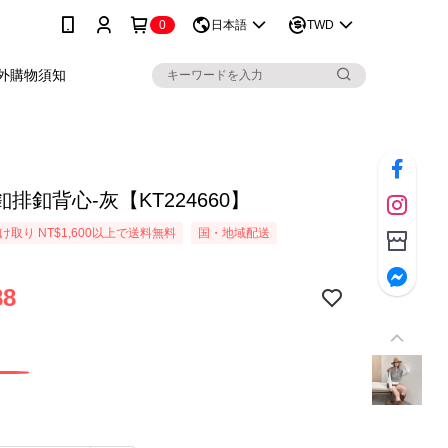
0
日本語
TWD
外購物須知
排釦背心-灰【KT224660】
取り NT$1,600以上で送料無料
国・地域配送
88