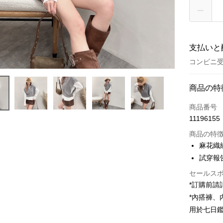
支払いと
コンビニ受
お支払い
商品の特
クレジット
商品番号
11196155
コンビニ
商品の特
LINE Pay
麻花織
試穿報告 
Apple Pay
セールス
JKOPAY
*訂購前
Google Pa
*內搭褲
用於七日
OP Pay La