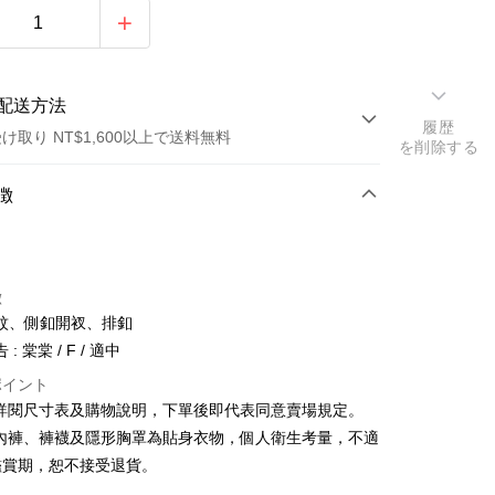
配送方法
履歴
け取り NT$1,600以上で送料無料
を削除する
方法
徴
カード1回払い
店頭代金引換
徴
紋、側釦開衩、排釦
: 棠棠 / F / 適中
ポイント
請詳閱尺寸表及購物說明，下單後即代表同意賣場規定。
y
、內褲、褲襪及隱形胸罩為貼身衣物，個人衛生考量，不適
鑑賞期，恕不接受退貨。
ter