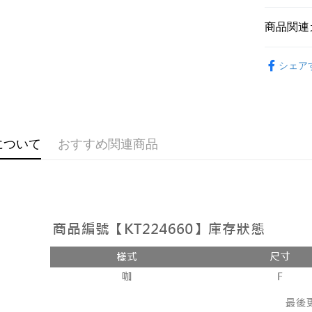
説明
【OP Pay
商品関連
AFTEE
1. 本サ
追加の申
説明
➤𝙉𝙀𝙒 𝘼𝙍
2. 支払い
一、 AF
シェア
ATM払い
動的に OP
1.お支払
おすすめ
払いの回
ドウが表
す。
2.SMS
【上衣】
3. 実際
3.注文す
配送方法
ジを基準
【上衣】
す。
4. 注文
4.ご注文
全家取貨
について
おすすめ関連商品
合、注文
員の場合は
が発生し
配送毎にNT
5.商品受
評価内容
たはアプリ
付款後全
ングでお
配送毎にNT
【支払い
代金納付期
1. 分割払
プリをダウ
已關閉，
の締め日後
以内まで
2. SM
配送毎にNT
湾大直営店
お支払期限
で支払い
已關閉，請
もとに計算
期限を延
配送毎にNT
【注意事
（例：予
1. 本サ
の有無に関