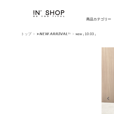
商品カテゴリー
トップ
➤𝙉𝙀𝙒 𝘼𝙍𝙍𝙄𝙑𝘼𝙇²⁵
ɴᴇᴡ ₍ 10.03 ₎