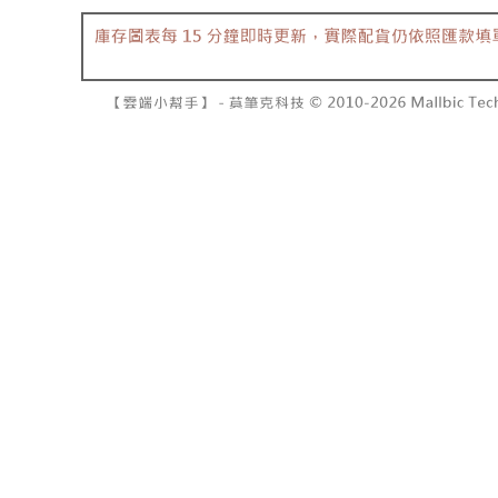
7-11取貨
よって提
スを購入
二、支払
配送毎にNT
渡した後
1.初回 
す。
き、限度
付款後7-1
2. 「OP
2.決済金額
配送毎にNT
人情報（
3.現在、
処理およ
宅配
報の確認
三、利用規
3. 完全
プロテクシ
配送毎にNT
ださい：
ht
します。
文者の氏
國家/地區
これに限ら
されます。
AFTEE
明』をご
AFTEE
なります。
延滞納金
後見人の同
個人情報
を行使し
cs_tw@netp
を、必要な