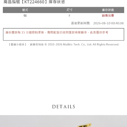
【「AFTEE先享後付」結帳流程】
醒簡訊。
１．於結帳方式選擇「AFTEE先享後付」後，將跳轉至「AFTEE先享後付」
2.透過簡訊連結打開帳單後，可選擇「超商條碼／台灣大直營門市／銀行轉
付款後全家取貨
結帳頁面，進行簡訊認證並確認金額後，即可完成結帳。
帳／街口支付／iPASS MONEY」等通路繳費。
２．訂單成立數日內，您將收到繳費通知簡訊。
每筆NT$60，滿NT$1,600(含以上)免運費
３．收到繳費通知簡訊後14天內，點擊此簡訊中的連結，可透過四大超商／
【注意事項】
ATM／網路銀行／等多元方式進行付款，方視為交易完成。
已關閉，請勿下單
1.本服務係由「台灣大哥大股份有限公司」（以下簡稱本公司）所提供，讓
※ 請注意：結帳手續完成當下不需立刻繳費，但若您需要取消訂單，請聯絡
用戶於交易時，得透過本服務購買商品或服務，並由商店將買賣／分期付款
每筆NT$10,000
購買商品的店家。未經商家同意取消之訂單仍視為有效，需透過AFTEE先享
買賣價金債權讓與本公司後，依約使用本公司帳單繳交帳款。
後付繳納相關費用。
2.基於同意付款使用「大哥付你分期」之契約關係目的，商店將以您的個人
已關閉，請勿下單(付取)
※ 交易是否成功請以「AFTEE先享後付 」之結帳頁面顯示為準，若有關於
資料（包含姓名、電話或地址）提供予台灣大哥大進項蒐集、處理及利用，
是否繳費成功／繳費後需取消欲退款等相關疑問，請聯繫「AFTEE先享後付
每筆NT$10,000
由本公司與您本人進行分期帳單所需資料之確認、核對及更正。
客戶支援中心」
https://netprotections.freshdesk.com/support/home
3.完整用戶服務條款，請詳閱以下連結：
https://oppay.tw/userRule
7-11取貨付款
【注意事項】
１．透過由恩沛科技股份有限公司提供之「AFTEE先享後付」服務完成之交
每筆NT$60，滿NT$1,800(含以上)免運費
易，需依本服務之必要範圍內提供個人資料，並將交易相關給付款項請求債
權轉讓予恩沛科技股份有限公司。
付款後7-11取貨
２．關於個人資料處理事宜，請瀏覽以下網址：
每筆NT$60，滿NT$1,600(含以上)免運費
https://aftee.tw/terms/#terms3
３．未成年的使用者請事先徵得法定代理人或監護人之同意方可使用
宅配
「AFTEE先享後付」，若未經同意申辦者引起之損失，本公司不負相關責
任。
每筆NT$100，滿NT$2,500(含以上)免運費
４．使用「AFTEE先享後付」時，將依據個別帳號之用戶狀況，依本公司即
時審查核予不同之上限額度；若仍有額度不足之情形，本公司將視審查結果
國家/地區配送
查看運費
請求用戶進行身份認證。