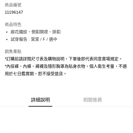
商品編號
超商取貨付款
11196147
LINE Pay
商品特色
Apple Pay
麻花織紋、側釦開衩、排釦
試穿報告 : 棠棠 / F / 適中
街口支付
銷售重點
Google Pay
*訂購前請詳閱尺寸表及購物說明，下單後即代表同意賣場規定。
大哥付你分期
*內搭褲、內褲、褲襪及隱形胸罩為貼身衣物，個人衛生考量，不適
相關說明
用於七日鑑賞期，恕不接受退貨。
【大哥付你分期使用說明】
AFTEE先享後付
1.本服務由台灣大哥大提供，台灣大哥大用戶可立即使用無須另外申請。
2.付款方式選擇「大哥付你分期」，訂單成立後會自動跳轉到大哥付的交易
相關說明
流程，驗證手機門號後，選擇欲分期的期數、繳款截止日，確認付款後即完
【關於「AFTEE先享後付」】
成交易。
詳細說明
相關推薦
ATM付款
AFTEE先享後付是「在收到商品之後才付款」的支付方式。 讓您購物簡單
3.實際核准額度、可分期數及費用金額請依後續交易確認頁面所載為準。
便利好安心！
4.訂單成立30分鐘內，如未前往確認交易或遇審核未通過，訂單將自動取
１．簡單：不需註冊會員、不需綁卡、不需儲值。
運送方式
消。如遇「轉專審核」未通過狀況，表示未達大哥付你分期系統評分，恕無
２．便利：只要手機號碼，簡訊認證，即可結帳。
法說明評估內容。
３．安心：先確認商品／服務後，再付款。
全家取貨付款
【繳款方式說明】
1.分期款項不併入電信帳單，「大哥付你分期」於每月結算日後寄送繳費提
每筆NT$60，滿NT$1,800(含以上)免運費