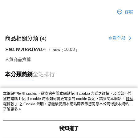
客服
商品相關分類 (4)
查看全部
➤𝙉𝙀𝙒 𝘼𝙍𝙍𝙄𝙑𝘼𝙇²⁵
ɴᴇᴡ ₍ 10.03 ₎
人氣商品推薦
本分類熱銷
全站排行
本網站中使用 cookie，欲查詢有關本網站使用 cookie 方式之詳情，及若您不希
熱門標籤
望在電腦上使用 cookie 時應如何變更電腦的 cookie 設定，請參閱本網站「
隱私
權條款
」之 Cookie 聲明。您繼續使用本網站即表示您同意本公司得按本網站使
用條款之 Cookie 聲明使用 cookie。
了解更多 >
我知道了