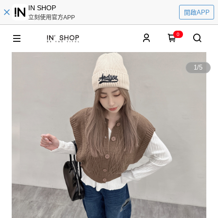
IN SHOP
開啟APP
立刻使用官方APP
0
1
/
5