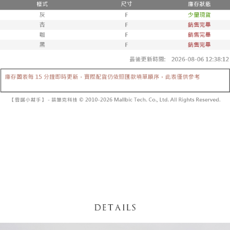
【「AFTEE先享後付」結帳流程】
醒簡訊。
１．於結帳方式選擇「AFTEE先享後付」後，將跳轉至「AFTEE先享後付」
2.透過簡訊連結打開帳單後，可選擇「超商條碼／台灣大直營門市／銀行轉
付款後全家取貨
結帳頁面，進行簡訊認證並確認金額後，即可完成結帳。
帳／街口支付／iPASS MONEY」等通路繳費。
２．訂單成立數日內，您將收到繳費通知簡訊。
每筆NT$60，滿NT$1,600(含以上)免運費
３．收到繳費通知簡訊後14天內，點擊此簡訊中的連結，可透過四大超商／
【注意事項】
ATM／網路銀行／等多元方式進行付款，方視為交易完成。
已關閉，請勿下單
1.本服務係由「台灣大哥大股份有限公司」（以下簡稱本公司）所提供，讓
※ 請注意：結帳手續完成當下不需立刻繳費，但若您需要取消訂單，請聯絡
用戶於交易時，得透過本服務購買商品或服務，並由商店將買賣／分期付款
每筆NT$10,000
購買商品的店家。未經商家同意取消之訂單仍視為有效，需透過AFTEE先享
買賣價金債權讓與本公司後，依約使用本公司帳單繳交帳款。
後付繳納相關費用。
2.基於同意付款使用「大哥付你分期」之契約關係目的，商店將以您的個人
已關閉，請勿下單(付取)
※ 交易是否成功請以「AFTEE先享後付 」之結帳頁面顯示為準，若有關於
資料（包含姓名、電話或地址）提供予台灣大哥大進項蒐集、處理及利用，
是否繳費成功／繳費後需取消欲退款等相關疑問，請聯繫「AFTEE先享後付
每筆NT$10,000
由本公司與您本人進行分期帳單所需資料之確認、核對及更正。
客戶支援中心」
https://netprotections.freshdesk.com/support/home
3.完整用戶服務條款，請詳閱以下連結：
https://oppay.tw/userRule
7-11取貨付款
【注意事項】
１．透過由恩沛科技股份有限公司提供之「AFTEE先享後付」服務完成之交
每筆NT$60，滿NT$1,800(含以上)免運費
易，需依本服務之必要範圍內提供個人資料，並將交易相關給付款項請求債
權轉讓予恩沛科技股份有限公司。
付款後7-11取貨
２．關於個人資料處理事宜，請瀏覽以下網址：
每筆NT$60，滿NT$1,600(含以上)免運費
https://aftee.tw/terms/#terms3
３．未成年的使用者請事先徵得法定代理人或監護人之同意方可使用
宅配
「AFTEE先享後付」，若未經同意申辦者引起之損失，本公司不負相關責
任。
每筆NT$100，滿NT$2,500(含以上)免運費
４．使用「AFTEE先享後付」時，將依據個別帳號之用戶狀況，依本公司即
時審查核予不同之上限額度；若仍有額度不足之情形，本公司將視審查結果
國家/地區配送
查看運費
請求用戶進行身份認證。