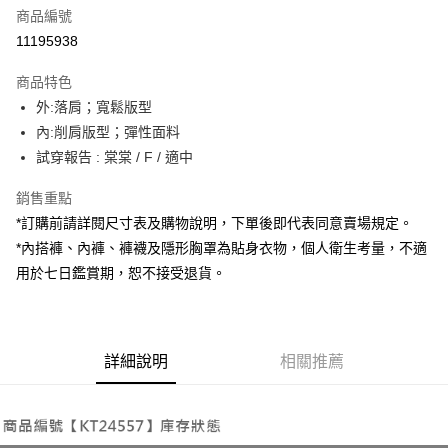
商品編號
超商取貨付款
11195938
LINE Pay
商品特色
Apple Pay
外:落肩；寬鬆版型
內:削肩版型；彈性面料
街口支付
試穿報告 : 棠棠 / F / 適中
Google Pay
銷售重點
大哥付你分期
*訂購前請詳閱尺寸表及購物說明，下單後即代表同意賣場規定。
相關說明
*內搭褲、內褲、褲襪及隱形胸罩為貼身衣物，個人衛生考量，不適
【大哥付你分期使用說明】
用於七日鑑賞期，恕不接受退貨。
AFTEE先享後付
1.本服務由台灣大哥大提供，台灣大哥大用戶可立即使用無須另外申請。
2.付款方式選擇「大哥付你分期」，訂單成立後會自動跳轉到大哥付的交易
相關說明
流程，驗證手機門號後，選擇欲分期的期數、繳款截止日，確認付款後即完
【關於「AFTEE先享後付」】
成交易。
ATM付款
AFTEE先享後付是「在收到商品之後才付款」的支付方式。 讓您購物簡單
3.實際核准額度、可分期數及費用金額請依後續交易確認頁面所載為準。
便利好安心！
詳細說明
相關推薦
4.訂單成立30分鐘內，如未前往確認交易或遇審核未通過，訂單將自動取
１．簡單：不需註冊會員、不需綁卡、不需儲值。
運送方式
消。如遇「轉專審核」未通過狀況，表示未達大哥付你分期系統評分，恕無
２．便利：只要手機號碼，簡訊認證，即可結帳。
法說明評估內容。
３．安心：先確認商品／服務後，再付款。
全家取貨付款
【繳款方式說明】
1.分期款項不併入電信帳單，「大哥付你分期」於每月結算日後寄送繳費提
每筆NT$60，滿NT$1,800(含以上)免運費