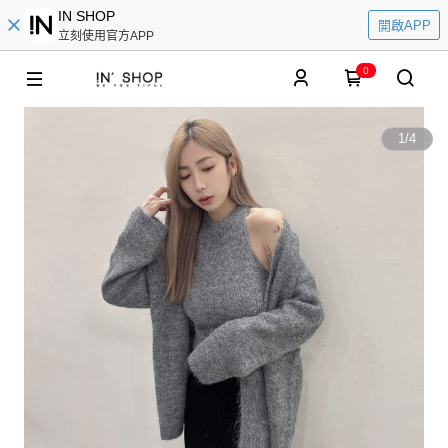
IN SHOP
開啟APP
立刻使用官方APP
0
1
/
4