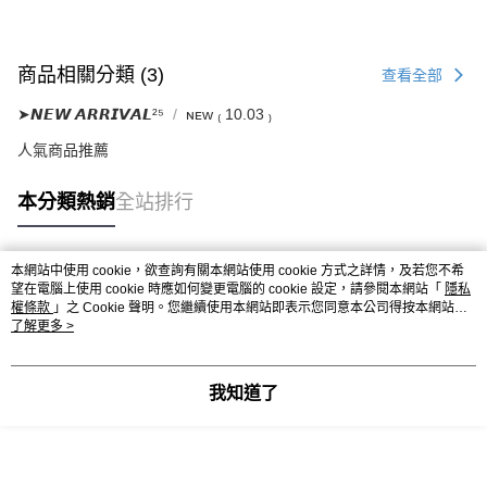
商品相關分類 (3)
查看全部
➤𝙉𝙀𝙒 𝘼𝙍𝙍𝙄𝙑𝘼𝙇²⁵
ɴᴇᴡ ₍ 10.03 ₎
人氣商品推薦
本分類熱銷
全站排行
本網站中使用 cookie，欲查詢有關本網站使用 cookie 方式之詳情，及若您不希
熱門標籤
望在電腦上使用 cookie 時應如何變更電腦的 cookie 設定，請參閱本網站「
隱私
權條款
」之 Cookie 聲明。您繼續使用本網站即表示您同意本公司得按本網站使
用條款之 Cookie 聲明使用 cookie。
了解更多 >
我知道了