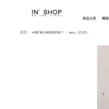
商品分类
暢銷排
首页
➤𝙉𝙀𝙒 𝘼𝙍𝙍𝙄𝙑𝘼𝙇²⁵
ɴᴇᴡ ₍ 10.03 ₎