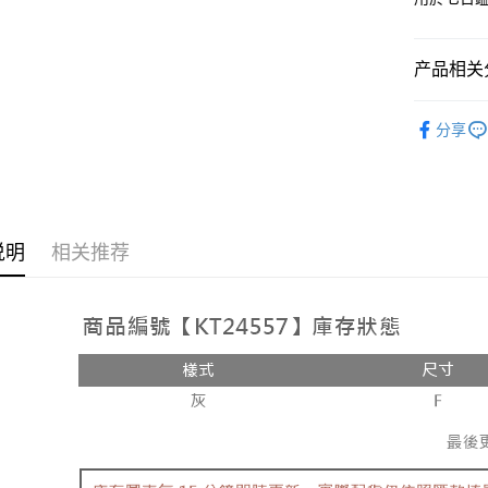
相关说明
【大哥付
AFTEE先
1. 本服
产品相关分
人月租型
相关说明
2. 付款
一、關於 A
ATM付款
➤𝙉𝙀𝙒 𝘼𝙍
流程，验
1. 於付
分享
完成交易
窗。
人气商品
3. 实际
2. 進行
4. 订单
3. 訂單
运送方式
【套裝兩
消。如遇 
4. 下訂
容。
AFTEE 
全家取貨
【缴款方
5. 收到
1. 分期
说明
相关推荐
每笔NT$6
APP於四
短信。
2. 通过
付款後全
請留意繳費期
账／街口支付
享有最長 
每笔NT$6
【注意事
繳費期限，
已關閉，
1. 本服
算出。使用
过本服务
定能夠在期
每笔NT$10
本公司后
收到商品與
2. 基于
已關閉，請
资料（包
二、付款
每笔NT$10
用，由台
1. 初次
3. 完整
之上限額