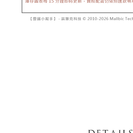
7-11取貨
2. 結帳金
3. 目前
每笔NT$6
三、聲明
付款後7-1
「AFTE
每笔NT$6
)所提供，
(包含但不
宅配
予 AFT
集、處理、
每笔NT$1
明』（
http
國家/地區
若款項超過
未成年的
AFTEE。
若您對於
聯繫恩沛
同必要之購
人資料，