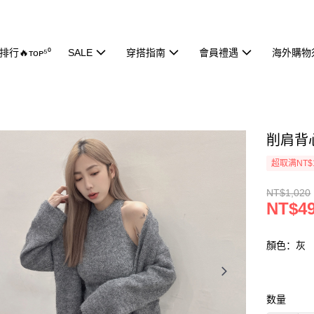
行🔥ᴛᴏᴘ⁵⁰
SALE
穿搭指南
會員禮遇
海外購物
削肩背心
超取满NT$
NT$1,020
NT$4
顏色：灰
数量