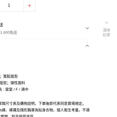
送
清除
1,600免运
纪录
次付款
付款
肩；寬鬆版型
肩版型；彈性面料
: 棠棠 / F / 適中
請詳閱尺寸表及購物說明，下單後即代表同意賣場規定。
y
、內褲、褲襪及隱形胸罩為貼身衣物，個人衛生考量，不適
分期
鑑賞期，恕不接受退貨。