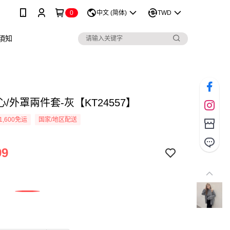
0
中文 (简体)
TWD
須知
/外罩兩件套-灰【KT24557】
1,600免运
国家/地区配送
99