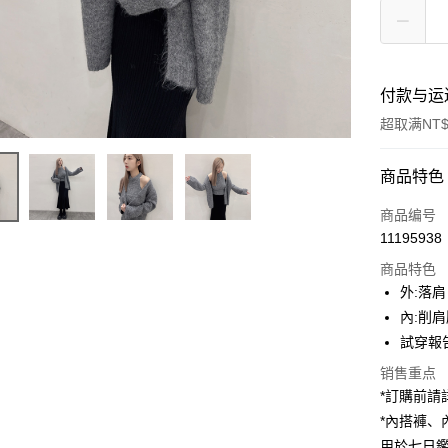
付款与运
超取满NT$
付款方式
商品特色
信用卡一
商品编号
11195938
超商取货
商品特色
LINE Pay
外:落
內:削
Apple Pay
試穿報告 
街口支付
销售重点
*訂購前
Google Pa
*內搭褲
大哥付你
用於七日