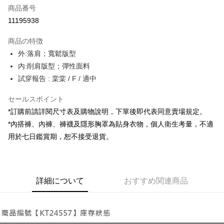
商品番号
コンビニ店頭代金引換
11195938
LINE Pay
商品の特徴
Apple Pay
外:落肩；寬鬆版型
內:削肩版型；彈性面料
JKOPAY
試穿報告 : 棠棠 / F / 適中
Google Pay
セールスポイント
OP Pay Later
*訂購前請詳閱尺寸表及購物說明，下單後即代表同意賣場規定。
説明
*內搭褲、內褲、褲襪及隱形胸罩為貼身衣物，個人衛生考量，不適
【OP Pay Later 使用説明】
AFTEE代金後払い
用於七日鑑賞期，恕不接受退貨。
1. 本サービスは台湾大哥大によって提供され、台湾大哥大のユーザーは追
加の申請なしで即時に利用可能です。
説明
2. 支払い方法で「OP Pay Later」を選択すると、注文が成立した後に自動
一、 AFTEE代金後払いについて
的に OP Pay Later の取引プロセスに移行し、携帯番号を確認後、分割払
ATM払い
1.お支払い方法でAFTEE代金後払いを選択すると、携帯電話認証ウィンド
いの回数や支払い期限を選択し、支払いを確認すると取引が完了します。
ウが表示されます。
詳細について
おすすめ関連商品
3. 実際の承認額、分割回数および費用については、後続の取引確認ページ
2.SMSで認証してお支払い手続を進めてください。
配送方法
を基準とします。
3.注文するときのお支払いは不要です。商品はご指定の住所に配送されま
4. 注文成立後30分以内に確認取引を行わない場合や審査が通過しない場
す。
全家取貨付款
合、注文は自動的にキャンセルされます。「転専審査」に未通過の状況が
4.ご注文が完了すると、携帯に支払い通知のSMSが届きます。アプリ会員
発生した場合は、システムの評価基準に達していないことを意味し、評価
配送毎にNT$60、NT$1,800以上で送料無料
の場合は、AFTEE アプリプッシュ通知が届きます。