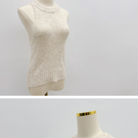
限らない）は、AFTEEに渡され当サービスで必要な範囲内で利用されま
す。AFTEEの個人情報の収集、処理、利用について、詳細はAFTEE公式ホ
ームページの『個人情報の収集、処理及び利用に関する声明』をご参照く
ださい（
https://aftee.tw/privacypolicy/
）。
AFTEEの初回ご利用の際に、審査を通過すれば、最高額がNT$10,000にな
ります。支払い期限を過ぎた場合、その金額に基づいて年利20%の遅延滞
納金が加算されます。未成年の利用者は、事前に法定代理人または後見人
の同意を得ればAFTEEをご利用いただけます。
個人情報の処理、利用について疑問がある、または関連する法律の権利を
行使したい場合は、ネットプロテクションズ
cs_tw@netprotections.co.jp
にご連絡ください。上記に示した個人情報を、必要な購入注文書とあわせ
てAFTEEにご提供いただく、またはAFTEEにあなたの個人情報の収集、処
理、利用を許可することににご同意いただけない場合は、当サービスを選
択しないでください。