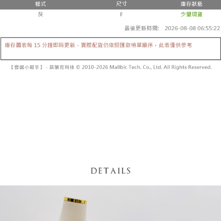
内容についての説明はいたしかねます。
5.商品受け取り時のお支払いは不要です。商品を確かめてから、SMSまた
付款後全家取貨
はアプリの通知に従って、4大コンビニ、またはATM/オンラインバンキン
グでお支払いください。
配送毎にNT$60、NT$1,600以上で送料無料
【支払い方法の説明】
1. 分割払いの金額は電信請求書に統合されず、「OP Pay Later」は毎月の
代金納付期限は最短で 14 日以内ですので、ご注意ください。AFTEE アプ
已關閉，請勿下單
締め日後に支払いリマインダーのSMSを送信します。
リをダウンロードして AFTEE 会員になるとお支払い期限を最長 45 日以内
2. SMSのリンクを通じて請求書を開いた後、「コンビニバーコード／台湾
配送毎にNT$10,000
まで延長できます。
大直営店舗／銀行振込／街口支払い／iPASS MONEY」などのチャネルで
支払いを選択できます。
已關閉，請勿下單(付取)
お支払期限は、ショップが請求した期日と、AFTEEで延長できる日数をも
とに計算されます。AFTEEで注文すると、商品を受け取るまで支払い期限
配送毎にNT$10,000
【注意事項】
を延長できますが、商品を期限内に受け取れない場合があります（例：予
1. 本サービスは「台湾大哥大株式会社」（以下「当社」といいます）によ
約商品や商品到着日が比較的遅い商品）。そのため、商品到着の有無に関
7-11取貨付款
って提供され、ユーザーが取引時に本サービスを通じて商品やサービスを
わらず、AFTEEで指定された期限内にお支払いください。
購入できるようにし、店舗が売買／分割払い売買の債権を当社に譲渡した
配送毎にNT$60、NT$1,800以上で送料無料
後、契約に基づいて当社の請求書で帳款を支払うことになります。
二、支払い限度額
2. 「OP Pay Later」を利用する契約関係の目的から、店舗はあなたの個人
付款後7-11取貨
1.初回 AFTEEを ご利用の際に、認証結果及び当社の審査の結果に基づ
情報（名前、電話または住所を含む）を台湾大哥大に提供し、収集、処理
き、限度額が設定されます。
配送毎にNT$60、NT$1,600以上で送料無料
および利用するために、当社があなた本人と分割請求書に必要な情報の確
2.決済金額は最低NT$20です。
認、照合および修正を行います。
3.現在、台湾の会員のみご利用いただけます。
宅配
3. 完全なユーザーサービス規約については、以下のリンクを参照してくだ
さい：
https://oppay.tw/userRule
三、利用規約「AFTEE代金後払い」（以下当サービスという）はネットプ
配送毎にNT$100、NT$2,500以上で送料無料
ロテクションズ（以下 AFTEE という）が提供し、AFTEEが代金を徴収し
ます。当サービスご利用の際に提供しなければならない個人情報（注文者
國家/地區配送
送料を確認
の氏名、電話番号、受取人の氏名、電話番号、受取人住所を含むがこれに