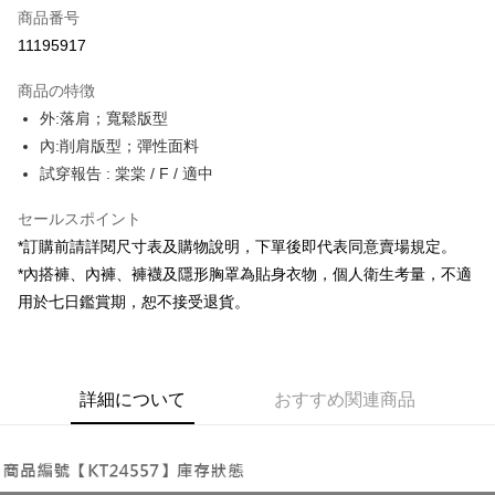
商品番号
コンビニ店頭代金引換
11195917
LINE Pay
商品の特徴
Apple Pay
外:落肩；寬鬆版型
內:削肩版型；彈性面料
JKOPAY
試穿報告 : 棠棠 / F / 適中
Google Pay
セールスポイント
OP Pay Later
*訂購前請詳閱尺寸表及購物說明，下單後即代表同意賣場規定。
説明
*內搭褲、內褲、褲襪及隱形胸罩為貼身衣物，個人衛生考量，不適
【OP Pay Later 使用説明】
AFTEE代金後払い
用於七日鑑賞期，恕不接受退貨。
1. 本サービスは台湾大哥大によって提供され、台湾大哥大のユーザーは追
加の申請なしで即時に利用可能です。
説明
2. 支払い方法で「OP Pay Later」を選択すると、注文が成立した後に自動
一、 AFTEE代金後払いについて
的に OP Pay Later の取引プロセスに移行し、携帯番号を確認後、分割払
ATM払い
1.お支払い方法でAFTEE代金後払いを選択すると、携帯電話認証ウィンド
いの回数や支払い期限を選択し、支払いを確認すると取引が完了します。
ウが表示されます。
詳細について
おすすめ関連商品
3. 実際の承認額、分割回数および費用については、後続の取引確認ページ
2.SMSで認証してお支払い手続を進めてください。
配送方法
を基準とします。
3.注文するときのお支払いは不要です。商品はご指定の住所に配送されま
4. 注文成立後30分以内に確認取引を行わない場合や審査が通過しない場
す。
全家取貨付款
合、注文は自動的にキャンセルされます。「転専審査」に未通過の状況が
4.ご注文が完了すると、携帯に支払い通知のSMSが届きます。アプリ会員
発生した場合は、システムの評価基準に達していないことを意味し、評価
配送毎にNT$60、NT$1,800以上で送料無料
の場合は、AFTEE アプリプッシュ通知が届きます。