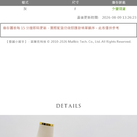
内容についての説明はいたしかねます。
5.商品受け取り時のお支払いは不要です。商品を確かめてから、SMSまた
付款後全家取貨
はアプリの通知に従って、4大コンビニ、またはATM/オンラインバンキン
グでお支払いください。
配送毎にNT$60、NT$1,600以上で送料無料
【支払い方法の説明】
1. 分割払いの金額は電信請求書に統合されず、「OP Pay Later」は毎月の
代金納付期限は最短で 14 日以内ですので、ご注意ください。AFTEE アプ
已關閉，請勿下單
締め日後に支払いリマインダーのSMSを送信します。
リをダウンロードして AFTEE 会員になるとお支払い期限を最長 45 日以内
2. SMSのリンクを通じて請求書を開いた後、「コンビニバーコード／台湾
配送毎にNT$10,000
まで延長できます。
大直営店舗／銀行振込／街口支払い／iPASS MONEY」などのチャネルで
支払いを選択できます。
已關閉，請勿下單(付取)
お支払期限は、ショップが請求した期日と、AFTEEで延長できる日数をも
とに計算されます。AFTEEで注文すると、商品を受け取るまで支払い期限
配送毎にNT$10,000
【注意事項】
を延長できますが、商品を期限内に受け取れない場合があります（例：予
1. 本サービスは「台湾大哥大株式会社」（以下「当社」といいます）によ
約商品や商品到着日が比較的遅い商品）。そのため、商品到着の有無に関
7-11取貨付款
って提供され、ユーザーが取引時に本サービスを通じて商品やサービスを
わらず、AFTEEで指定された期限内にお支払いください。
購入できるようにし、店舗が売買／分割払い売買の債権を当社に譲渡した
配送毎にNT$60、NT$1,800以上で送料無料
後、契約に基づいて当社の請求書で帳款を支払うことになります。
二、支払い限度額
2. 「OP Pay Later」を利用する契約関係の目的から、店舗はあなたの個人
付款後7-11取貨
1.初回 AFTEEを ご利用の際に、認証結果及び当社の審査の結果に基づ
情報（名前、電話または住所を含む）を台湾大哥大に提供し、収集、処理
き、限度額が設定されます。
配送毎にNT$60、NT$1,600以上で送料無料
および利用するために、当社があなた本人と分割請求書に必要な情報の確
2.決済金額は最低NT$20です。
認、照合および修正を行います。
3.現在、台湾の会員のみご利用いただけます。
宅配
3. 完全なユーザーサービス規約については、以下のリンクを参照してくだ
さい：
https://oppay.tw/userRule
三、利用規約「AFTEE代金後払い」（以下当サービスという）はネットプ
配送毎にNT$100、NT$2,500以上で送料無料
ロテクションズ（以下 AFTEE という）が提供し、AFTEEが代金を徴収し
ます。当サービスご利用の際に提供しなければならない個人情報（注文者
國家/地區配送
送料を確認
の氏名、電話番号、受取人の氏名、電話番号、受取人住所を含むがこれに