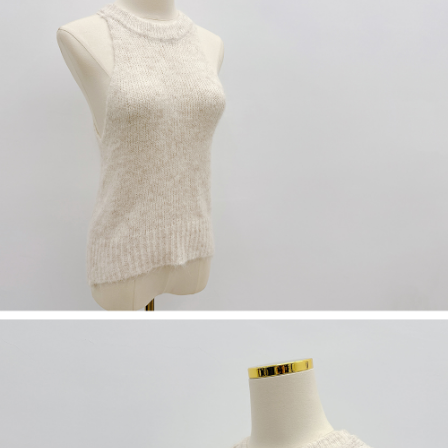
限らない）は、AFTEEに渡され当サービスで必要な範囲内で利用されま
す。AFTEEの個人情報の収集、処理、利用について、詳細はAFTEE公式ホ
ームページの『個人情報の収集、処理及び利用に関する声明』をご参照く
ださい（
https://aftee.tw/privacypolicy/
）。
AFTEEの初回ご利用の際に、審査を通過すれば、最高額がNT$10,000にな
ります。支払い期限を過ぎた場合、その金額に基づいて年利20%の遅延滞
納金が加算されます。未成年の利用者は、事前に法定代理人または後見人
の同意を得ればAFTEEをご利用いただけます。
個人情報の処理、利用について疑問がある、または関連する法律の権利を
行使したい場合は、ネットプロテクションズ
cs_tw@netprotections.co.jp
にご連絡ください。上記に示した個人情報を、必要な購入注文書とあわせ
てAFTEEにご提供いただく、またはAFTEEにあなたの個人情報の収集、処
理、利用を許可することににご同意いただけない場合は、当サービスを選
択しないでください。