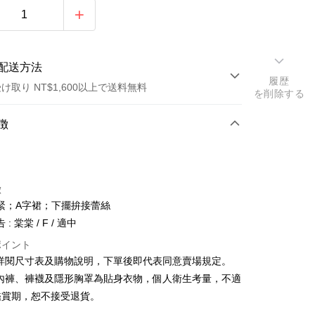
配送方法
履歴
け取り NT$1,600以上で送料無料
を削除する
方法
徴
カード1回払い
店頭代金引換
徴
緊；A字裙；下擺拚接蕾絲
: 棠棠 / F / 適中
ポイント
請詳閱尺寸表及購物說明，下單後即代表同意賣場規定。
y
、內褲、褲襪及隱形胸罩為貼身衣物，個人衛生考量，不適
鑑賞期，恕不接受退貨。
ter