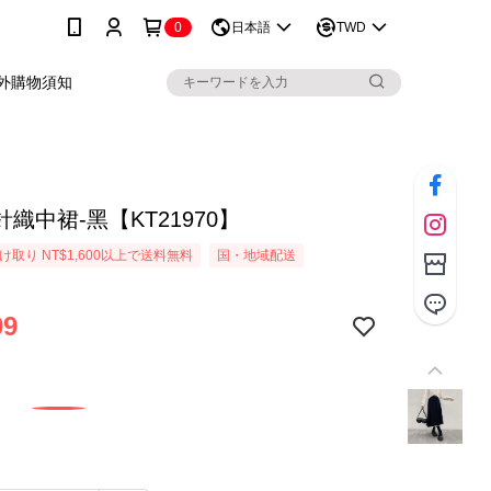
0
日本語
TWD
外購物須知
織中裙-黑【KT21970】
取り NT$1,600以上で送料無料
国・地域配送
99