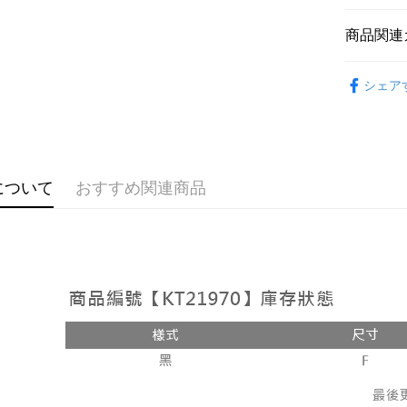
説明
【OP Pay
商品関連
AFTEE
1. 本サ
追加の申
説明
➤𝙉𝙀𝙒 𝘼𝙍
2. 支払い
一、 AF
シェア
ATM払い
動的に OP
1.お支払
おすすめ
払いの回
ドウが表
す。
2.SMS
【裙子】
3. 実際
3.注文す
配送方法
ジを基準
す。
4. 注文
4.ご注文
全家取貨
について
おすすめ関連商品
合、注文
員の場合は
が発生し
配送毎にNT
5.商品受
評価内容
たはアプリ
付款後全
ングでお
配送毎にNT
【支払い
代金納付期
1. 分割払
プリをダウ
已關閉，
の締め日後
以内まで
2. SM
配送毎にNT
湾大直営店
お支払期限
で支払い
已關閉，請
もとに計算
期限を延
配送毎にNT
【注意事
（例：予
1. 本サ
の有無に関