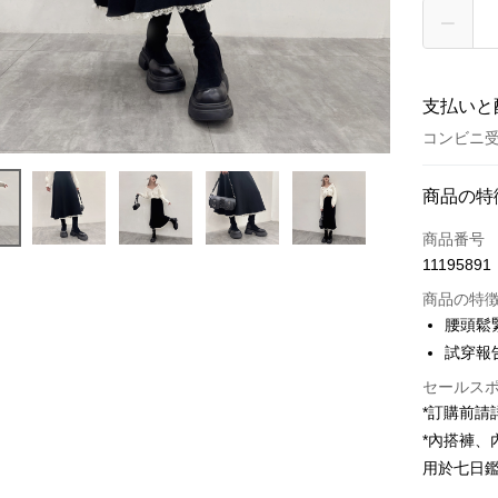
支払いと
コンビニ受
お支払い
商品の特
クレジット
商品番号
11195891
コンビニ
商品の特
LINE Pay
腰頭鬆
試穿報告 
Apple Pay
セールス
JKOPAY
*訂購前
Google Pa
*內搭褲
用於七日
OP Pay La