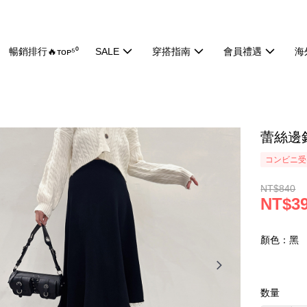
暢銷排行🔥ᴛᴏᴘ⁵⁰
SALE
穿搭指南
會員禮遇
海
蕾絲邊針
コンビニ受け
NT$840
NT$3
顏色：黑
数量