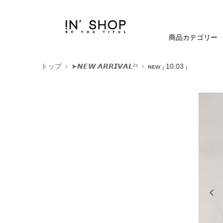
商品カテゴリー
トップ
➤𝙉𝙀𝙒 𝘼𝙍𝙍𝙄𝙑𝘼𝙇²⁵
ɴᴇᴡ ₍ 10.03 ₎