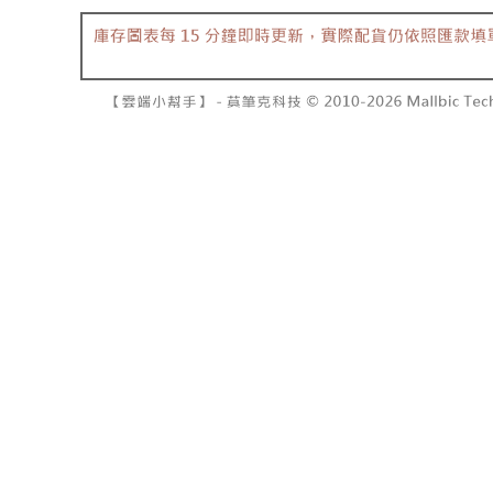
7-11取貨
よって提
スを購入
二、支払
配送毎にNT
渡した後
1.初回 
す。
き、限度
付款後7-1
2. 「OP
2.決済金額
配送毎にNT
人情報（
3.現在、
処理およ
宅配
報の確認
三、利用規
3. 完全
プロテクシ
配送毎にNT
ださい：
ht
します。
文者の氏
國家/地區
これに限ら
されます。
AFTEE
明』をご
AFTEE
なります。
延滞納金
後見人の同
個人情報
を行使し
cs_tw@netp
を、必要な