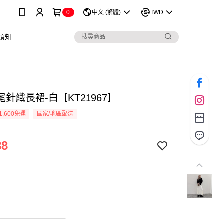
0
中文 (繁體)
TWD
須知
針織長裙-白【KT21967】
1,600免運
國家/地區配送
88