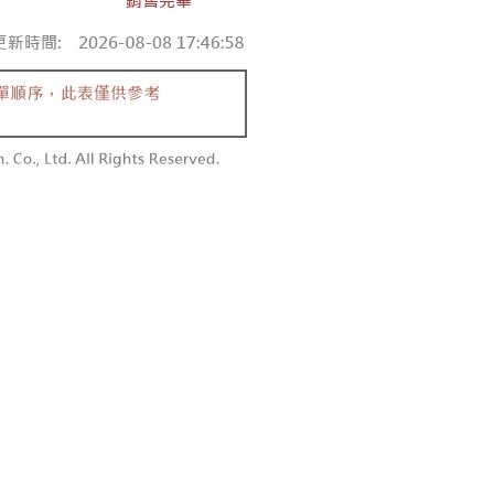
付款
恩沛科技股份有限公司提供之「AFTEE先享後付」服務完成之
依本服務之必要範圍內提供個人資料，並將交易相關給付款項請
0，滿NT$1,800(含以上)免運費
讓予恩沛科技股份有限公司。
個人資料處理事宜，請瀏覽以下網址：
1取貨
ee.tw/terms/#terms3
0，滿NT$1,600(含以上)免運費
年的使用者請事先徵得法定代理人或監護人之同意方可使用
E先享後付」，若未經同意申辦者引起之損失，本公司不負相關責
AFTEE先享後付」時，將依據個別帳號之用戶狀況，依本公司
00，滿NT$2,500(含以上)免運費
核予不同之上限額度；若仍有額度不足之情形，本公司將視審查
用戶進行身份認證。
配送
查看運費
一人註冊多個帳號或使用他人資訊註冊。若發現惡意使用之情
科技股份有限公司將有權停止該用戶之使用額度並採取法律行