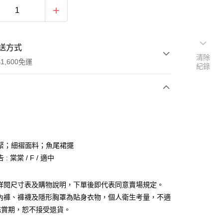
送方式
清除
1,600免運
紀錄
次付款
付款
緊；細褶面料；魚尾裙擺
: 棠棠 / F / 適中
請詳閱尺寸表及購物說明，下單後即代表同意賣場規定。
、內褲、褲襪及隱形胸罩為貼身衣物，個人衛生考量，不適
y
鑑賞期，恕不接受退貨。
分期