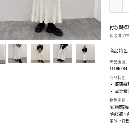
付款與運
超取滿NT$
付款方式
商品特色
信用卡一
商品編號
11195884
超商取貨
商品特色
LINE Pay
腰頭鬆
試穿報告 
Apple Pay
銷售重點
街口支付
*訂購前
*內搭褲
Google Pa
用於七日
大哥付你