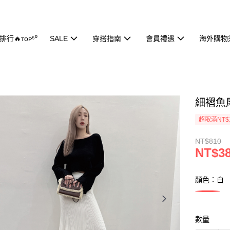
行🔥ᴛᴏᴘ⁵⁰
SALE
穿搭指南
會員禮遇
海外購物
細褶魚尾
超取滿NT$
NT$810
NT$3
顏色：白
數量