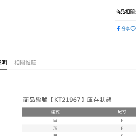
相關說明
【大哥付
商品相關分
AFTEE先
1.本服務
2.付款方
相關說明
➤𝙉𝙀𝙒 𝘼𝙍
流程，驗
【關於「A
分享
ATM付款
完成交易
AFTEE
人氣商品
3.實際核
便利好安
4.訂單成
１．簡單
【裙子】
消。如遇
２．便利
運送方式
無法說明
３．安心
【繳款方
全家取貨
說明
相關推薦
1.分期款
【「AFT
醒簡訊。
每筆NT$6
１．於結帳
2.透過簡
付」結帳
帳／街口支
付款後全
２．訂單
３．收到繳
每筆NT$6
【注意事
／ATM／
1.本服務
※ 請注意
已關閉，
用戶於交
絡購買商品
款買賣價
先享後付
每筆NT$10
2.基於同
※ 交易是
資料（包
是否繳費成
已關閉，請
用，由本
付客戶支
每筆NT$10
3.完整用
【注意事