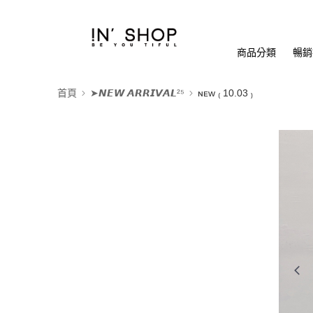
商品分類
暢銷排
首頁
➤𝙉𝙀𝙒 𝘼𝙍𝙍𝙄𝙑𝘼𝙇²⁵
ɴᴇᴡ ₍ 10.03 ₎