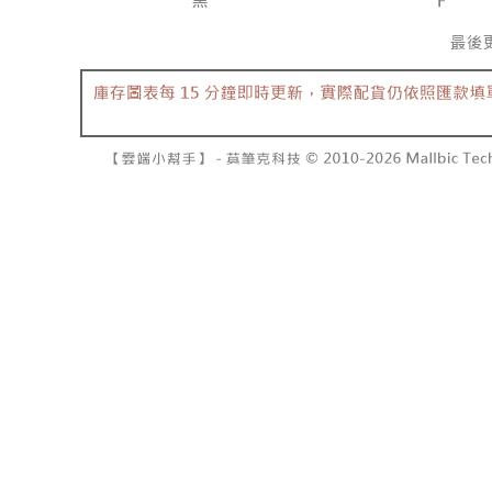
7-11取貨
１．透過由
交易，需
每筆NT$6
求債權轉
２．關於
付款後7-1
https://aft
每筆NT$6
３．未成
「AFTE
宅配
任。
４．使用「
每筆NT$1
即時審查
結果請求
國家/地區
５．嚴禁
形，恩沛
動。