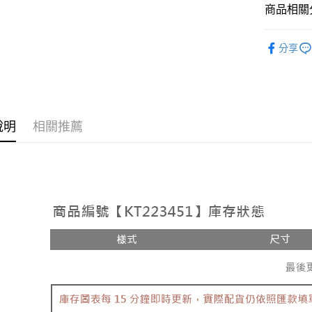
相關說明
商品相關分
【大哥付
AFTEE先
1.本服務
➤𝙉𝙀𝙒 𝘼𝙍
2.付款方
相關說明
分享
流程，驗
人氣商品
【關於「A
ATM付款
完成交易
AFTEE
【上衣】
3.實際核
便利好安
4.訂單成
１．簡單
【上衣】
消。如遇
２．便利
運送方式
無法說明
３．安心
說明
相關推薦
【繳款方
全家取貨
1.分期款
【「AFT
醒簡訊。
每筆NT$6
１．於結帳
2.透過簡
付」結帳
帳／街口支
付款後全
２．訂單
３．收到繳
每筆NT$6
【注意事
／ATM／
1.本服務
※ 請注意
已關閉，
用戶於交
絡購買商品
款買賣價
先享後付
每筆NT$10
2.基於同
※ 交易是
資料（包
是否繳費成
已關閉，請
用，由本
付客戶支
每筆NT$10
3.完整用
【注意事