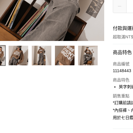
付款與運
超取滿NT$
付款方式
商品特色
信用卡一
商品編號
11148443
超商取貨
商品特色
LINE Pay
英字刺
Apple Pay
銷售重點
*訂購前
街口支付
*內搭褲
用於七日
Google Pa
大哥付你