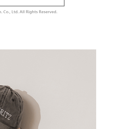
付款
恩沛科技股份有限公司提供之「AFTEE先享後付」服務完成之
依本服務之必要範圍內提供個人資料，並將交易相關給付款項請
0，滿NT$1,800(含以上)免運費
讓予恩沛科技股份有限公司。
個人資料處理事宜，請瀏覽以下網址：
1取貨
ee.tw/terms/#terms3
0，滿NT$1,600(含以上)免運費
年的使用者請事先徵得法定代理人或監護人之同意方可使用
E先享後付」，若未經同意申辦者引起之損失，本公司不負相關責
AFTEE先享後付」時，將依據個別帳號之用戶狀況，依本公司
00，滿NT$2,500(含以上)免運費
核予不同之上限額度；若仍有額度不足之情形，本公司將視審查
用戶進行身份認證。
配送
查看運費
一人註冊多個帳號或使用他人資訊註冊。若發現惡意使用之情
科技股份有限公司將有權停止該用戶之使用額度並採取法律行