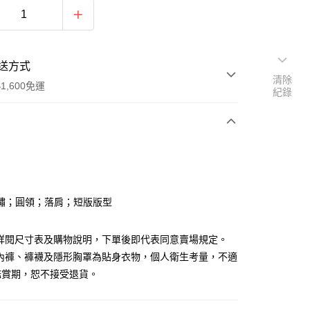
送方式
清除
1,600免運
紀錄
次付款
付款
繡；圓領；落肩；短版版型
請詳閱尺寸表及購物說明，下單後即代表同意賣場規定。
、內褲、褲襪及隱形胸罩為貼身衣物，個人衛生考量，不適
鑑賞期，恕不接受退貨。
y
分期