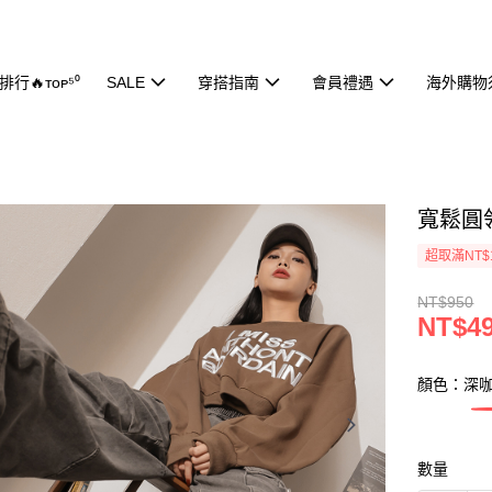
行🔥ᴛᴏᴘ⁵⁰
SALE
穿搭指南
會員禮遇
海外購物
寬鬆圓領
超取滿NT$
NT$950
NT$4
顏色：深
數量