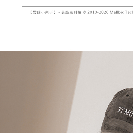
7-11取貨
１．透過由
交易，需
每筆NT$6
求債權轉
２．關於
付款後7-1
https://aft
每筆NT$6
３．未成
「AFTE
宅配
任。
４．使用「
每筆NT$1
即時審查
結果請求
國家/地區
５．嚴禁
形，恩沛
動。