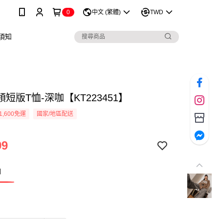
0
中文 (繁體)
TWD
須知
短版T恤-深咖【KT223451】
1,600免運
國家/地區配送
99
咖