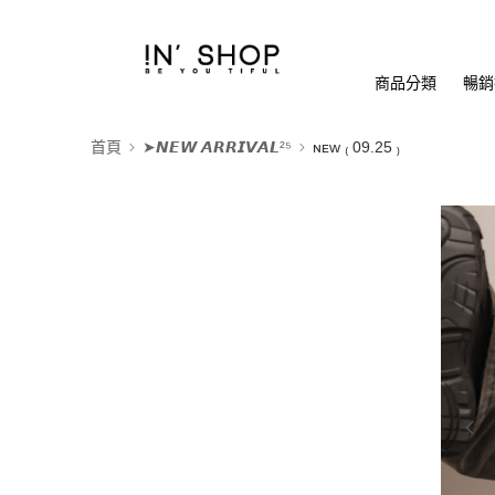
商品分類
暢銷排
首頁
➤𝙉𝙀𝙒 𝘼𝙍𝙍𝙄𝙑𝘼𝙇²⁵
ɴᴇᴡ ₍ 09.25 ₎