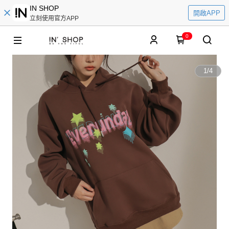
IN SHOP
開啟APP
立刻使用官方APP
0
1
/
4