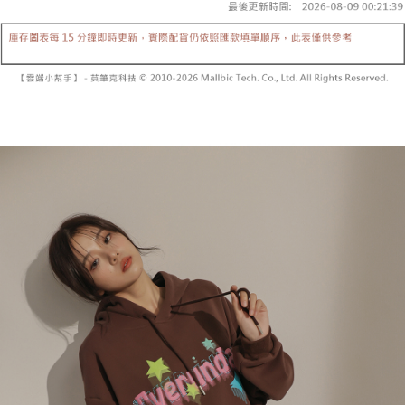
【「AFTEE先享後付」結帳流程】
醒簡訊。
１．於結帳方式選擇「AFTEE先享後付」後，將跳轉至「AFTEE先享後付」
2.透過簡訊連結打開帳單後，可選擇「超商條碼／台灣大直營門市／銀行轉
付款後全家取貨
結帳頁面，進行簡訊認證並確認金額後，即可完成結帳。
帳／街口支付／iPASS MONEY」等通路繳費。
２．訂單成立數日內，您將收到繳費通知簡訊。
每筆NT$60，滿NT$1,600(含以上)免運費
３．收到繳費通知簡訊後14天內，點擊此簡訊中的連結，可透過四大超商／
【注意事項】
ATM／網路銀行／等多元方式進行付款，方視為交易完成。
已關閉，請勿下單
1.本服務係由「台灣大哥大股份有限公司」（以下簡稱本公司）所提供，讓
※ 請注意：結帳手續完成當下不需立刻繳費，但若您需要取消訂單，請聯絡
用戶於交易時，得透過本服務購買商品或服務，並由商店將買賣／分期付款
每筆NT$10,000
購買商品的店家。未經商家同意取消之訂單仍視為有效，需透過AFTEE先享
買賣價金債權讓與本公司後，依約使用本公司帳單繳交帳款。
後付繳納相關費用。
2.基於同意付款使用「大哥付你分期」之契約關係目的，商店將以您的個人
已關閉，請勿下單(付取)
※ 交易是否成功請以「AFTEE先享後付 」之結帳頁面顯示為準，若有關於
資料（包含姓名、電話或地址）提供予台灣大哥大進項蒐集、處理及利用，
是否繳費成功／繳費後需取消欲退款等相關疑問，請聯繫「AFTEE先享後付
每筆NT$10,000
由本公司與您本人進行分期帳單所需資料之確認、核對及更正。
客戶支援中心」
https://netprotections.freshdesk.com/support/home
3.完整用戶服務條款，請詳閱以下連結：
https://oppay.tw/userRule
7-11取貨付款
【注意事項】
１．透過由恩沛科技股份有限公司提供之「AFTEE先享後付」服務完成之交
每筆NT$60，滿NT$1,800(含以上)免運費
易，需依本服務之必要範圍內提供個人資料，並將交易相關給付款項請求債
權轉讓予恩沛科技股份有限公司。
付款後7-11取貨
２．關於個人資料處理事宜，請瀏覽以下網址：
每筆NT$60，滿NT$1,600(含以上)免運費
https://aftee.tw/terms/#terms3
３．未成年的使用者請事先徵得法定代理人或監護人之同意方可使用
宅配
「AFTEE先享後付」，若未經同意申辦者引起之損失，本公司不負相關責
任。
每筆NT$100，滿NT$2,500(含以上)免運費
４．使用「AFTEE先享後付」時，將依據個別帳號之用戶狀況，依本公司即
時審查核予不同之上限額度；若仍有額度不足之情形，本公司將視審查結果
國家/地區配送
查看運費
請求用戶進行身份認證。