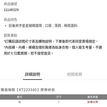
商品編號
超商取貨付款
11148329
LINE Pay
商品特色
Apple Pay
前後英字星星蝴蝶圖案 ; 口袋 ; 落肩 ; 棉質面料
街口支付
銷售重點
*訂購前請詳閱尺寸表及購物說明，下單後即代表同意賣場規定。
Google Pay
*內搭褲、內褲、褲襪及隱形胸罩為貼身衣物，個人衛生考量，不適
大哥付你分期
用於七日鑑賞期，恕不接受退貨。
相關說明
【大哥付你分期使用說明】
AFTEE先享後付
1.本服務由台灣大哥大提供，台灣大哥大用戶可立即使用無須另外申請。
2.付款方式選擇「大哥付你分期」，訂單成立後會自動跳轉到大哥付的交易
相關說明
詳細說明
相關推薦
流程，驗證手機門號後，選擇欲分期的期數、繳款截止日，確認付款後即完
【關於「AFTEE先享後付」】
成交易。
ATM付款
AFTEE先享後付是「在收到商品之後才付款」的支付方式。 讓您購物簡單
3.實際核准額度、可分期數及費用金額請依後續交易確認頁面所載為準。
便利好安心！
4.訂單成立30分鐘內，如未前往確認交易或遇審核未通過，訂單將自動取
１．簡單：不需註冊會員、不需綁卡、不需儲值。
運送方式
消。如遇「轉專審核」未通過狀況，表示未達大哥付你分期系統評分，恕無
２．便利：只要手機號碼，簡訊認證，即可結帳。
法說明評估內容。
３．安心：先確認商品／服務後，再付款。
全家取貨付款
【繳款方式說明】
1.分期款項不併入電信帳單，「大哥付你分期」於每月結算日後寄送繳費提
每筆NT$60，滿NT$1,800(含以上)免運費