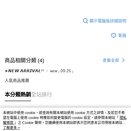
顯示電腦版詳細說明
客服
商品相關分類 (4)
查看全部
➤𝙉𝙀𝙒 𝘼𝙍𝙍𝙄𝙑𝘼𝙇²⁵
ɴᴇᴡ ₍ 09.25 ₎
人氣商品推薦
本分類熱銷
全站排行
本網站中使用 cookie，欲查詢有關本網站使用 cookie 方式之詳情，及若您不希
熱門標籤
望在電腦上使用 cookie 時應如何變更電腦的 cookie 設定，請參閱本網站「
隱私
權條款
」之 Cookie 聲明。您繼續使用本網站即表示您同意本公司得按本網站使
用條款之 Cookie 聲明使用 cookie。
了解更多 >