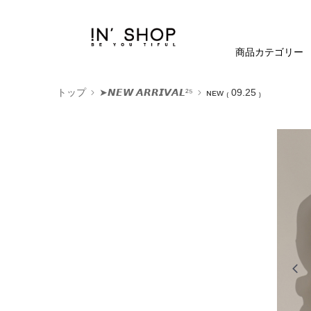
商品カテゴリー
トップ
➤𝙉𝙀𝙒 𝘼𝙍𝙍𝙄𝙑𝘼𝙇²⁵
ɴᴇᴡ ₍ 09.25 ₎