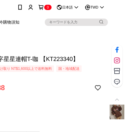
0
日本語
TWD
外購物須知
星星連帽T-咖 【KT223340】
取り NT$1,600以上で送料無料
国・地域配送
88