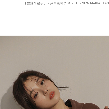
7-11取貨
よって提
スを購入
二、支払
配送毎にNT
渡した後
1.初回 
す。
き、限度
付款後7-1
2. 「OP
2.決済金額
配送毎にNT
人情報（
3.現在、
処理およ
宅配
報の確認
三、利用規
3. 完全
プロテクシ
配送毎にNT
ださい：
ht
します。
文者の氏
國家/地區
これに限ら
されます。
AFTEE
明』をご
AFTEE
なります。
延滞納金
後見人の同
個人情報
を行使し
cs_tw@netp
を、必要な