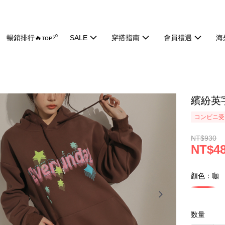
暢銷排行🔥ᴛᴏᴘ⁵⁰
SALE
穿搭指南
會員禮遇
海
繽紛英字
コンビニ受け
NT$930
NT$4
顏色：咖
数量