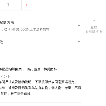
配送方法
履歴
け取り NT$1,600以上で送料無料
を削除する
方法
徴
カード1回払い
店頭代金引換
徴
星星蝴蝶圖案 ; 口袋 ; 落肩 ; 棉質面料
ポイント
請詳閱尺寸表及購物說明，下單後即代表同意賣場規定。
、內褲、褲襪及隱形胸罩為貼身衣物，個人衛生考量，不適
y
鑑賞期，恕不接受退貨。
ter