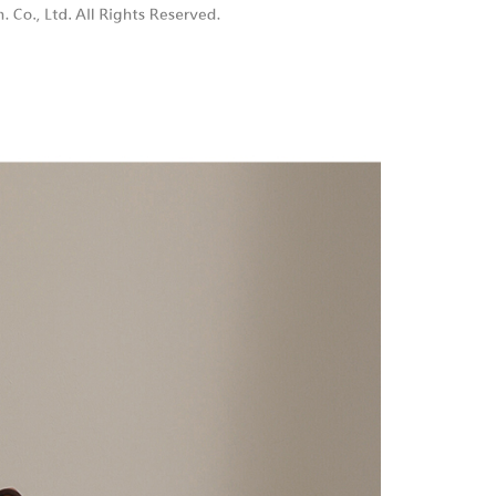
付款
供され、ユーザーが取引時に本サービスを通じて商品やサービ
できるようにし、店舗が売買／分割払い売買の債権を当社に譲
い限度額
$60、NT$1,800以上で送料無料
、契約に基づいて当社の請求書で帳款を支払うことになりま
AFTEEを ご利用の際に、認証結果及び当社の審査の結果に基づ
額が設定されます。
1取貨
 Pay Later」を利用する契約関係の目的から、店舗はあなたの個
は最低NT$20です。
$60、NT$1,600以上で送料無料
名前、電話または住所を含む）を台湾大哥大に提供し、収集、
台湾の会員のみご利用いただけます。
び利用するために、当社があなた本人と分割請求書に必要な情
、照合および修正を行います。
約「AFTEE代金後払い」（以下当サービスという）はネット
なユーザーサービス規約については、以下のリンクを参照してく
ョンズ（以下 AFTEE という）が提供し、AFTEEが代金を徴収
$100、NT$2,500以上で送料無料
tps://oppay.tw/userRule
当サービスご利用の際に提供しなければならない個人情報（注
名、電話番号、受取人の氏名、電話番号、受取人住所を含むが
配送
送料を確認
ない）は、AFTEEに渡され当サービスで必要な範囲内で利用
AFTEEの個人情報の収集、処理、利用について、詳細は
公式ホームページの『個人情報の収集、処理及び利用に関する声
参照ください（
https://aftee.tw/privacypolicy/
）。
の初回ご利用の際に、審査を通過すれば、最高額がNT$10,000に
支払い期限を過ぎた場合、その金額に基づいて年利20%の遅
が加算されます。未成年の利用者は、事前に法定代理人または
意を得ればAFTEEをご利用いただけます。
の処理、利用について疑問がある、または関連する法律の権利
たい場合は、ネットプロテクションズ
rotections.co.jp
にご連絡ください。上記に示した個人情報
購入注文書とあわせてAFTEEにご提供いただく、または