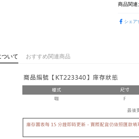
説明
商品関連
【OP Pay
AFTEE
1. 本サ
➤𝙉𝙀𝙒 𝘼𝙍
追加の申
説明
シェア
2. 支払い
おすすめ
一、 AF
ATM払い
動的に OP
1.お支払
【上衣】
払いの回
ドウが表
す。
2.SMS
【上衣】
3. 実際
3.注文す
配送方法
ジを基準
す。
について
おすすめ関連商品
4. 注文
4.ご注文
全家取貨
合、注文
員の場合は
が発生し
配送毎にNT
5.商品受
評価内容
たはアプリ
付款後全
ングでお
配送毎にNT
【支払い
代金納付期
1. 分割払
プリをダウ
已關閉，
の締め日後
以内まで
2. SM
配送毎にNT
湾大直営店
お支払期限
で支払い
已關閉，請
もとに計算
期限を延
配送毎にNT
【注意事
（例：予
1. 本サ
の有無に関