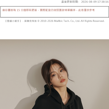
【「AFTEE先享後付」結帳流程】
醒簡訊。
１．於結帳方式選擇「AFTEE先享後付」後，將跳轉至「AFTEE先享後付」
2.透過簡訊連結打開帳單後，可選擇「超商條碼／台灣大直營門市／銀行轉
付款後全家取貨
結帳頁面，進行簡訊認證並確認金額後，即可完成結帳。
帳／街口支付／iPASS MONEY」等通路繳費。
２．訂單成立數日內，您將收到繳費通知簡訊。
每筆NT$60，滿NT$1,600(含以上)免運費
３．收到繳費通知簡訊後14天內，點擊此簡訊中的連結，可透過四大超商／
【注意事項】
ATM／網路銀行／等多元方式進行付款，方視為交易完成。
已關閉，請勿下單
1.本服務係由「台灣大哥大股份有限公司」（以下簡稱本公司）所提供，讓
※ 請注意：結帳手續完成當下不需立刻繳費，但若您需要取消訂單，請聯絡
用戶於交易時，得透過本服務購買商品或服務，並由商店將買賣／分期付款
每筆NT$10,000
購買商品的店家。未經商家同意取消之訂單仍視為有效，需透過AFTEE先享
買賣價金債權讓與本公司後，依約使用本公司帳單繳交帳款。
後付繳納相關費用。
2.基於同意付款使用「大哥付你分期」之契約關係目的，商店將以您的個人
已關閉，請勿下單(付取)
※ 交易是否成功請以「AFTEE先享後付 」之結帳頁面顯示為準，若有關於
資料（包含姓名、電話或地址）提供予台灣大哥大進項蒐集、處理及利用，
是否繳費成功／繳費後需取消欲退款等相關疑問，請聯繫「AFTEE先享後付
每筆NT$10,000
由本公司與您本人進行分期帳單所需資料之確認、核對及更正。
客戶支援中心」
https://netprotections.freshdesk.com/support/home
3.完整用戶服務條款，請詳閱以下連結：
https://oppay.tw/userRule
7-11取貨付款
【注意事項】
１．透過由恩沛科技股份有限公司提供之「AFTEE先享後付」服務完成之交
每筆NT$60，滿NT$1,800(含以上)免運費
易，需依本服務之必要範圍內提供個人資料，並將交易相關給付款項請求債
權轉讓予恩沛科技股份有限公司。
付款後7-11取貨
２．關於個人資料處理事宜，請瀏覽以下網址：
每筆NT$60，滿NT$1,600(含以上)免運費
https://aftee.tw/terms/#terms3
３．未成年的使用者請事先徵得法定代理人或監護人之同意方可使用
宅配
「AFTEE先享後付」，若未經同意申辦者引起之損失，本公司不負相關責
任。
每筆NT$100，滿NT$2,500(含以上)免運費
４．使用「AFTEE先享後付」時，將依據個別帳號之用戶狀況，依本公司即
時審查核予不同之上限額度；若仍有額度不足之情形，本公司將視審查結果
國家/地區配送
查看運費
請求用戶進行身份認證。