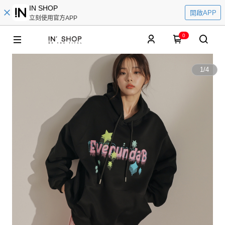
IN SHOP
開啟APP
立刻使用官方APP
0
1
/
4