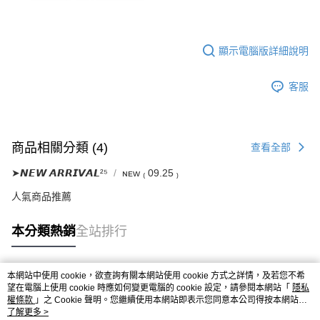
顯示電腦版詳細說明
客服
商品相關分類 (4)
查看全部
➤𝙉𝙀𝙒 𝘼𝙍𝙍𝙄𝙑𝘼𝙇²⁵
ɴᴇᴡ ₍ 09.25 ₎
人氣商品推薦
本分類熱銷
全站排行
本網站中使用 cookie，欲查詢有關本網站使用 cookie 方式之詳情，及若您不希
熱門標籤
望在電腦上使用 cookie 時應如何變更電腦的 cookie 設定，請參閱本網站「
隱私
權條款
」之 Cookie 聲明。您繼續使用本網站即表示您同意本公司得按本網站使
用條款之 Cookie 聲明使用 cookie。
了解更多 >