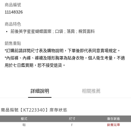
商品編號
超商取貨付款
11148326
LINE Pay
商品特色
Apple Pay
前後英字星星蝴蝶圖案 ; 口袋 ; 落肩 ; 棉質面料
街口支付
銷售重點
*訂購前請詳閱尺寸表及購物說明，下單後即代表同意賣場規定。
Google Pay
*內搭褲、內褲、褲襪及隱形胸罩為貼身衣物，個人衛生考量，不適
大哥付你分期
用於七日鑑賞期，恕不接受退貨。
相關說明
【大哥付你分期使用說明】
AFTEE先享後付
1.本服務由台灣大哥大提供，台灣大哥大用戶可立即使用無須另外申請。
2.付款方式選擇「大哥付你分期」，訂單成立後會自動跳轉到大哥付的交易
相關說明
詳細說明
相關推薦
流程，驗證手機門號後，選擇欲分期的期數、繳款截止日，確認付款後即完
【關於「AFTEE先享後付」】
成交易。
ATM付款
AFTEE先享後付是「在收到商品之後才付款」的支付方式。 讓您購物簡單
3.實際核准額度、可分期數及費用金額請依後續交易確認頁面所載為準。
便利好安心！
4.訂單成立30分鐘內，如未前往確認交易或遇審核未通過，訂單將自動取
１．簡單：不需註冊會員、不需綁卡、不需儲值。
運送方式
消。如遇「轉專審核」未通過狀況，表示未達大哥付你分期系統評分，恕無
２．便利：只要手機號碼，簡訊認證，即可結帳。
法說明評估內容。
３．安心：先確認商品／服務後，再付款。
全家取貨付款
【繳款方式說明】
1.分期款項不併入電信帳單，「大哥付你分期」於每月結算日後寄送繳費提
每筆NT$60，滿NT$1,800(含以上)免運費