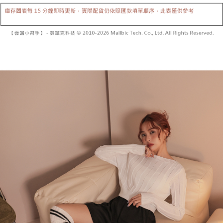
【「AFTEE先享後付」結帳流程】
醒簡訊。
１．於結帳方式選擇「AFTEE先享後付」後，將跳轉至「AFTEE先享後付」
2.透過簡訊連結打開帳單後，可選擇「超商條碼／台灣大直營門市／銀行轉
付款後全家取貨
結帳頁面，進行簡訊認證並確認金額後，即可完成結帳。
帳／街口支付／iPASS MONEY」等通路繳費。
２．訂單成立數日內，您將收到繳費通知簡訊。
每筆NT$60，滿NT$1,600(含以上)免運費
３．收到繳費通知簡訊後14天內，點擊此簡訊中的連結，可透過四大超商／
【注意事項】
ATM／網路銀行／等多元方式進行付款，方視為交易完成。
已關閉，請勿下單
1.本服務係由「台灣大哥大股份有限公司」（以下簡稱本公司）所提供，讓
※ 請注意：結帳手續完成當下不需立刻繳費，但若您需要取消訂單，請聯絡
用戶於交易時，得透過本服務購買商品或服務，並由商店將買賣／分期付款
每筆NT$10,000
購買商品的店家。未經商家同意取消之訂單仍視為有效，需透過AFTEE先享
買賣價金債權讓與本公司後，依約使用本公司帳單繳交帳款。
後付繳納相關費用。
2.基於同意付款使用「大哥付你分期」之契約關係目的，商店將以您的個人
已關閉，請勿下單(付取)
※ 交易是否成功請以「AFTEE先享後付 」之結帳頁面顯示為準，若有關於
資料（包含姓名、電話或地址）提供予台灣大哥大進項蒐集、處理及利用，
是否繳費成功／繳費後需取消欲退款等相關疑問，請聯繫「AFTEE先享後付
每筆NT$10,000
由本公司與您本人進行分期帳單所需資料之確認、核對及更正。
客戶支援中心」
https://netprotections.freshdesk.com/support/home
3.完整用戶服務條款，請詳閱以下連結：
https://oppay.tw/userRule
7-11取貨付款
【注意事項】
１．透過由恩沛科技股份有限公司提供之「AFTEE先享後付」服務完成之交
每筆NT$60，滿NT$1,800(含以上)免運費
易，需依本服務之必要範圍內提供個人資料，並將交易相關給付款項請求債
權轉讓予恩沛科技股份有限公司。
付款後7-11取貨
２．關於個人資料處理事宜，請瀏覽以下網址：
每筆NT$60，滿NT$1,600(含以上)免運費
https://aftee.tw/terms/#terms3
３．未成年的使用者請事先徵得法定代理人或監護人之同意方可使用
宅配
「AFTEE先享後付」，若未經同意申辦者引起之損失，本公司不負相關責
任。
每筆NT$100，滿NT$2,500(含以上)免運費
４．使用「AFTEE先享後付」時，將依據個別帳號之用戶狀況，依本公司即
時審查核予不同之上限額度；若仍有額度不足之情形，本公司將視審查結果
國家/地區配送
查看運費
請求用戶進行身份認證。