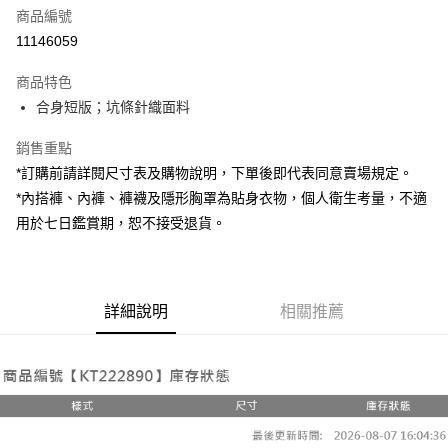
商品編號
超商取貨付款
11146059
LINE Pay
商品特色
Apple Pay
合身短版；坑條針織面料
街口支付
銷售重點
*訂購前請詳閱尺寸表及購物說明，下單後即代表同意賣場規定。
Google Pay
*內搭褲、內褲、褲襪及隱形胸罩為貼身衣物，個人衛生考量，不適
大哥付你分期
用於七日鑑賞期，恕不接受退貨。
相關說明
【大哥付你分期使用說明】
AFTEE先享後付
1.本服務由台灣大哥大提供，台灣大哥大用戶可立即使用無須另外申請。
2.付款方式選擇「大哥付你分期」，訂單成立後會自動跳轉到大哥付的交易
相關說明
詳細說明
相關推薦
流程，驗證手機門號後，選擇欲分期的期數、繳款截止日，確認付款後即完
【關於「AFTEE先享後付」】
成交易。
ATM付款
AFTEE先享後付是「在收到商品之後才付款」的支付方式。 讓您購物簡單
3.實際核准額度、可分期數及費用金額請依後續交易確認頁面所載為準。
便利好安心！
4.訂單成立30分鐘內，如未前往確認交易或遇審核未通過，訂單將自動取
１．簡單：不需註冊會員、不需綁卡、不需儲值。
運送方式
消。如遇「轉專審核」未通過狀況，表示未達大哥付你分期系統評分，恕無
２．便利：只要手機號碼，簡訊認證，即可結帳。
法說明評估內容。
３．安心：先確認商品／服務後，再付款。
全家取貨付款
【繳款方式說明】
1.分期款項不併入電信帳單，「大哥付你分期」於每月結算日後寄送繳費提
每筆NT$60，滿NT$1,800(含以上)免運費