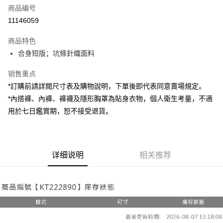
商品编号
超商取货付款
11146059
LINE Pay
商品特色
Apple Pay
合身短版；坑條針織面料
街口支付
销售重点
*訂購前請詳閱尺寸表及購物說明，下單後即代表同意賣場規定。
Google Pay
*內搭褲、內褲、褲襪及隱形胸罩為貼身衣物，個人衛生考量，不適
大哥付你分期
用於七日鑑賞期，恕不接受退貨。
相关说明
【大哥付你分期使用说明】
AFTEE先享后付
1. 本服务由台湾大哥大提供，电信用户可立即使用无须另外申请。（限个人
月租型门号，不开放公司户及预付卡使用）
相关说明
详细说明
相关推荐
2. 付款方式选择 “大哥付你分期”，订单成立后会自动跳转到大哥付的交易流
一、關於 AFTEE先享後付
程，验证手机门号后，选择欲分期的期数、缴款截止日，确认付款后即完成
ATM付款
1. 於付款方式選擇AFTEE先享後付，將跳出AFTEE先享後付手機驗證視
交易。
窗。
3. 实际核准额度、可分期数及费用金额请依后续交易确认页面所载为准。
2. 進行簡訊驗證之後，即可完成結帳手續。
运送方式
4. 订单成立30分钟内，如未前往确认交易或遇审核未通过，订单将自动取
3. 訂單確認後不需事先繳費，商品會配送至您的指定地址。
消。如遇 “转专审核”未通过状况，表示未达系统评分，恕无法说明评估内
4. 下訂完成後，您的手機會收到一封繳費通知簡訊，APP會員則會收到
全家取貨付款
容。
AFTEE APP推播通知。
【缴款方式说明】
每笔NT$60，满NT$1,800(含以上)免运费