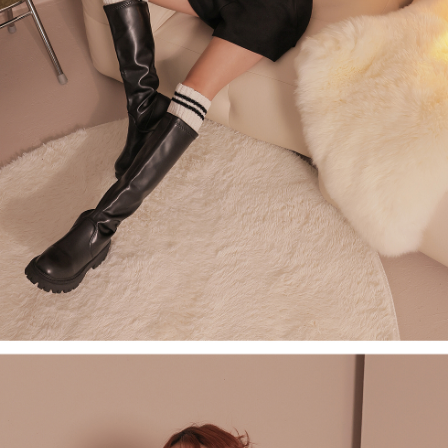
若款項超過繳費期限，將根據當次的金額加收年利率 16% 的逾期滯納金。
未成年的使用者，請事先徵得法定代理人或監護人之同意方可使用
AFTEE。
若您對於個人資料之處理、利用有任何疑問，或欲行使相關法律權利，請聯
繫恩沛科技股份有限公司。若您不同意我們將上開所示之個人資料，連同必
要之購買訂單資訊提供予 AFTEE ，或讓 AFTEE 蒐集處理利用您的個人資
料，請勿選用本服務。