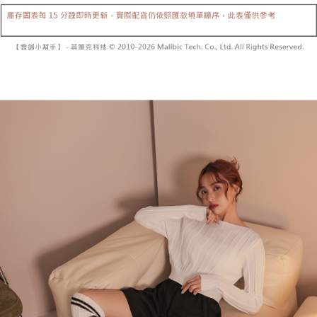
5. 收到商品當下無需繳費，確認無誤後，請再利用繳費通知簡訊或AFTEE
1. 分期款项不并入电信账单，“大哥付你分期”于每月结算日后寄送缴费提醒
APP於四大便利商店‧ATM/網銀等方式進行付款。
短信。
付款後全家取貨
2. 通过短信链接打开账单后，可选择 “超商条码／台湾大直营门市／银行转
請留意繳費期限為 14 天。唯有下載 AFTEE App 成為 AFTEE 會員者方能享
每笔NT$60，满NT$1,600(含以上)免运费
账／街口支付／iPASS MONEY”等通路缴费。
有最長 45 天內付款之服務。
已關閉，請勿下單
【注意事项】
繳費期限，為商家向您請款的時間，再加上使用AFTEE可延長的天數所計算
1. 本服务系由 “台湾大哥大股份有限公司”所提供，让用户于交易时，得通过
每笔NT$10,000
出。使用AFTEE下訂可以延長您收到商品前的繳費天數，但無法保證一定能
本服务购买商品或服务，并由商店将买卖／分期付款买卖价金债权让与本公
夠在期限內收到商品(例如:預購商品或預計到貨時間較長者)。因此無論收到
司后，依约使用本公司账单缴交账款。
已關閉，請勿下單(付取)
商品與否，仍需要請您在AFTEE規定的時間內完成繳費。
2. 基于同意付款使用 “大哥付你分期”之契约关系目的，商店将以您的个人资
每笔NT$10,000
料（包含姓名、电话或地址）提供予台湾大哥大进项收集、处理及利用，由
二、付款限制
台湾大哥大与本人进行分期账单所需资料之确认、核对及更正。
1. 初次使用 AFTEE 時，將依認證結果及本公司審查結果，核予每個人不同
7-11取貨付款
3. 完整用户服务条款，请详阅以下链接：
https://oppay.tw/userRule
之上限額度
2. 結帳金額須大於NT$30
每笔NT$60，满NT$1,800(含以上)免运费
3. 目前僅支援台灣會員
付款後7-11取貨
三、聲明條款
每笔NT$60，满NT$1,600(含以上)免运费
「AFTEE先享後付」(下稱本服務)乃由恩沛科技股份有限公司(下稱 AFTEE )
所提供，並由 AFTEE 向您收取款項。因使用本服務所須提供之個人資料(包
宅配
含但不限於訂購人姓名、電話，收件人姓名、電話、收件地址)，將交付予
AFTEE 於本服務必要服務範圍內運用。關於 AFTEE 對於個人資料之蒐集、
每笔NT$100，满NT$2,500(含以上)免运费
處理、利用，詳參 AFTEE 官網之『個人資料蒐集、處理及利用告知聲明』
（
https://aftee.tw/privacypolicy/
）。
國家/地區配送
查看运费