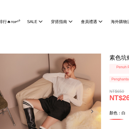
行🔥ᴛᴏᴘ⁵⁰
SALE
穿搭指南
會員禮遇
海外購物
素色坑條
Penuh P
Penghanta
NT$650
NT$2
顏色：白