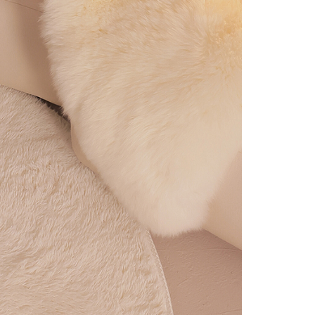
gan Kaedah Pembayaran】
ran ansuran tidak digabungkan dalam bil telekomunikasi,
an Ansuran Gogo" akan menghantar SMS peringatan
 selepas tarikh penyelesaian bulanan.
 pautan SMS untuk membuka bil, anda boleh memilih untuk
elalui "Kod bar kedai serbaneka / Kedai rasmi Taiwan
Pemindahan bank / Pembayaran J街口 / iPASS MONEY" dan
n.
nting】
matan ini disediakan oleh "Taiwan Mobile Co., Ltd." untuk
an pengguna membeli produk atau perkhidmatan melalui
an ini semasa transaksi, dan kedai akan menyerahkan hak
arga jual/beli ansuran kepada syarikat ini untuk membayar bil
n bil syarikat ini.
arkan tujuan kontrak persetujuan pembayaran menggunakan
an Ansuran Gogo", kedai akan memberikan maklumat
nda (termasuk nama, telefon atau alamat) kepada Taiwan
tuk pengumpulan, pemprosesan dan penggunaan, untuk
, semakan dan pembetulan data yang diperlukan untuk bil
eh Taiwan Mobile.
ca syarat perkhidmatan pengguna secara lengkap melalui
kut: https://oppay.tw/userRule