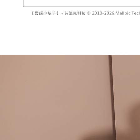
NT$10,00
pembayara
[Arahan P
已關閉，請
Tempoh pe
Pembayaran
ditambah d
NT$10,00
berasingan
Anda bole
pembayaran
menerima 
7-11取貨
boleh men
NT$60/pes
Selepas me
produk pr
menyelesai
lebih lama
NT$1,800 
kod bar ke
pembayara
JKOPay, a
pesanan.
付款後7-1
NT$60/pes
[Nota Pent
Kedua, Se
1. Jumlah 
NT$1,600 
Perkhidmata
NT$10,000.
yang memb
berdasarka
宅配
melalui pe
2. Amaun p
NT$100/pe
pembelian
3. Pada ma
kepada Sy
NT$2,500 
mengikut p
Ketiga, Sy
Perkhidma
國家/地區
Untuk meme
NP Taiwan
penggunaa
akan meng
peribadi a
pembeli, n
Syarikat 
untuk peng