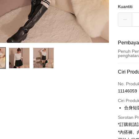
Kuantiti
Pembaya
Penuh Pen
penghatar
Kaedah 
Ciri Prod
Kad Kredi
No. Produ
11146059
Pengambil
Ciri Produ
LINE Pay
合身短
Apple Pay
Sorotan P
*訂購前
JKOPAY
*內搭褲