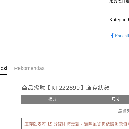
Google Pa
用於七日
OP Pay La
Deskripsi
Kategori 
[Terma Pe
AFTEE
➤𝙉𝙀𝙒 𝘼𝙍
Perkhidmat
Deskripsi
Kongsi
pengguna 
Pertama, 
Rekomenda
Pemindah
Kemudian
Jika anda 
【上衣】
1. Dengan
akan menga
pengesaha
【上衣】
Later sele
2. Anda b
Pilihan 
mudah alih
3. Tiada b
ipsi
Rekomendasi
akhir pemb
dihantar k
全家取貨
pembayara
4. Setela
NT$60/pes
manakala a
Had kredit
AFTEE.
NT$1,800 
yang diken
5. Tiada b
pada hala
pembayara
付款後全
dalam tal
NT$60/pes
Jika trans
aplikasi A
dibuat, at
NT$1,600 
akan dibat
Sila ambil
peringkat 
bagaimanap
已關閉，
tidak dipe
dan mendaf