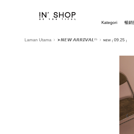
Kategori
暢銷排
Laman Utama
➤𝙉𝙀𝙒 𝘼𝙍𝙍𝙄𝙑𝘼𝙇²⁵
ɴᴇᴡ ₍ 09.25 ₎