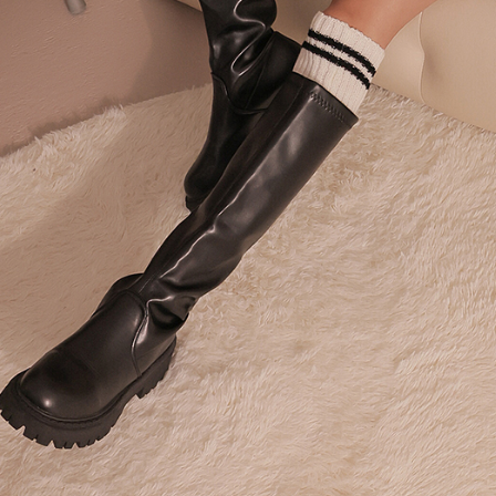
【Peneran
1. Pembaya
"Pembayar
pembayaran
2. Melalui
membayar m
Mobile / 
saluran lai
【Nota Pe
1. Perkhid
membolehk
perkhidmat
tuntutan h
menggunaka
2. Berdas
"Pembayar
peribadi a
Mobile un
pengesahan
ansuran ol
3. Sila ba
pautan beri