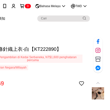
0
Bahasa Melayu
TWD
須知
針織上衣-白【KT222890】
engambilan di Kedai Serbaneka, NT$1,600 penghataran
percuma
ran Negara/Wilayah
69