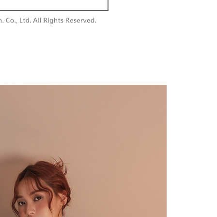
0/pesanan
n sehingga 45 hari.
embayaran]
勿下單(付取)
mbayaran dikira dari masa kedai meminta pembayaran anda,
 ansuran melalui OP Pay Later akan dibilkan secara
engan bilangan hari yang boleh dilanjutkan oleh AFTEE.
0/pesanan
 dan tidak termasuk dalam bil telekom anda. SMS peringatan
h melanjutkan tempoh pembayaran anda sebelum anda
 akan dihantar selepas kitaran bil bulanan.
pesanan. Walau bagaimanapun, tiada jaminan bahawa anda
付款
erima pesanan anda semasa tempoh pembayaran (cth.:
anan | Penghantaran percuma untuk pesanan
ngakses bil melalui pautan dalam SMS, anda boleh
apesanan atau produk yang mungkin mengambil masa yang
kan pembayaran anda melalui salah satu saluran berikut:
 untuk dihantar). Oleh itu, anda dikehendaki membuat
atau lebih
dai serbaneka, kedai runcit Taiwan Mobile, pemindahan bank,
n kepada AFTEE dalam tempoh sama ada anda menerima
tau iPASS MONEY.
1取貨
anan | Penghantaran percuma untuk pesanan
ing]
katan Pembayaran
yang diperakui untuk pengguna kali pertama boleh sehingga
atau lebih
n ini disediakan oleh Taiwan Mobile Co., Ltd. (“Syarikat”),
 Amaun diperakui sebenar yang diluluskan akan
olehkan pelanggan membeli barangan atau perkhidmatan
n keputusan pensijilan dan semakan oleh AFTEE.
rkhidmatan ini pada masa transaksi. Hasil daripada
erbelanjaan minimum mestilah lebih besar daripada NT$20.
sanan | Penghantaran percuma untuk pesanan
 atau pembayaran ansuran akan dipindahkan oleh peniaga
sa ini hanya tersedia untuk ahli Taiwan.
arikat, dan pelanggan hendaklah membuat pembayaran
atau lebih
erjanjian menggunakan sistem bil Syarikat.
arat Perkhidmatan
tan AFTEE Beli Sekarang Bayar Kemudian disediakan oleh
配送
Kadar Penghantaran
nuhi hubungan kontrak yang terjalin melalui persetujuan
, Inc. dan AFTEE akan membuat bil kepada pengguna. AFTEE
n OP Pay Later, peniaga akan memberikan maklumat
gunakan data peribadi yang dikumpul (termasuk nama
nda (termasuk nama, nombor telefon, atau alamat) kepada
o. telefon, nama penerima, no. telefon, alamat penerima)
bagi tujuan pengumpulan, pemprosesan dan penggunaan data
gunaan perkhidmatan. Sila rujuk kepada "Penyata