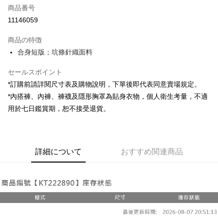
商品番号
コンビニ店頭代金引換
11146059
LINE Pay
商品の特徴
Apple Pay
合身短版；坑條針織面料
JKOPAY
セールスポイント
*訂購前請詳閱尺寸表及購物說明，下單後即代表同意賣場規定。
Google Pay
*內搭褲、內褲、褲襪及隱形胸罩為貼身衣物，個人衛生考量，不適
OP Pay Later
用於七日鑑賞期，恕不接受退貨。
説明
【OP Pay Later 使用説明】
AFTEE代金後払い
1. 本サービスは台湾大哥大によって提供され、台湾大哥大のユーザーは追
加の申請なしで即時に利用可能です。
説明
詳細について
おすすめ関連商品
2. 支払い方法で「OP Pay Later」を選択すると、注文が成立した後に自動
一、 AFTEE代金後払いについて
的に OP Pay Later の取引プロセスに移行し、携帯番号を確認後、分割払
ATM払い
1.お支払い方法でAFTEE代金後払いを選択すると、携帯電話認証ウィンド
いの回数や支払い期限を選択し、支払いを確認すると取引が完了します。
ウが表示されます。
3. 実際の承認額、分割回数および費用については、後続の取引確認ページ
2.SMSで認証してお支払い手続を進めてください。
配送方法
を基準とします。
3.注文するときのお支払いは不要です。商品はご指定の住所に配送されま
4. 注文成立後30分以内に確認取引を行わない場合や審査が通過しない場
す。
全家取貨付款
合、注文は自動的にキャンセルされます。「転専審査」に未通過の状況が
4.ご注文が完了すると、携帯に支払い通知のSMSが届きます。アプリ会員
発生した場合は、システムの評価基準に達していないことを意味し、評価
配送毎にNT$60、NT$1,800以上で送料無料
の場合は、AFTEE アプリプッシュ通知が届きます。