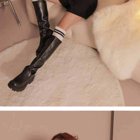
限らない）は、AFTEEに渡され当サービスで必要な範囲内で利用されま
す。AFTEEの個人情報の収集、処理、利用について、詳細はAFTEE公式ホ
ームページの『個人情報の収集、処理及び利用に関する声明』をご参照く
ださい（
https://aftee.tw/privacypolicy/
）。
AFTEEの初回ご利用の際に、審査を通過すれば、最高額がNT$10,000にな
ります。支払い期限を過ぎた場合、その金額に基づいて年利20%の遅延滞
納金が加算されます。未成年の利用者は、事前に法定代理人または後見人
の同意を得ればAFTEEをご利用いただけます。
個人情報の処理、利用について疑問がある、または関連する法律の権利を
行使したい場合は、ネットプロテクションズ
cs_tw@netprotections.co.jp
にご連絡ください。上記に示した個人情報を、必要な購入注文書とあわせ
てAFTEEにご提供いただく、またはAFTEEにあなたの個人情報の収集、処
理、利用を許可することににご同意いただけない場合は、当サービスを選
択しないでください。