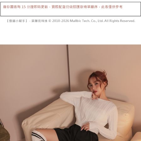
内容についての説明はいたしかねます。
5.商品受け取り時のお支払いは不要です。商品を確かめてから、SMSまた
付款後全家取貨
はアプリの通知に従って、4大コンビニ、またはATM/オンラインバンキン
グでお支払いください。
配送毎にNT$60、NT$1,600以上で送料無料
【支払い方法の説明】
1. 分割払いの金額は電信請求書に統合されず、「OP Pay Later」は毎月の
代金納付期限は最短で 14 日以内ですので、ご注意ください。AFTEE アプ
已關閉，請勿下單
締め日後に支払いリマインダーのSMSを送信します。
リをダウンロードして AFTEE 会員になるとお支払い期限を最長 45 日以内
2. SMSのリンクを通じて請求書を開いた後、「コンビニバーコード／台湾
配送毎にNT$10,000
まで延長できます。
大直営店舗／銀行振込／街口支払い／iPASS MONEY」などのチャネルで
支払いを選択できます。
已關閉，請勿下單(付取)
お支払期限は、ショップが請求した期日と、AFTEEで延長できる日数をも
とに計算されます。AFTEEで注文すると、商品を受け取るまで支払い期限
配送毎にNT$10,000
【注意事項】
を延長できますが、商品を期限内に受け取れない場合があります（例：予
1. 本サービスは「台湾大哥大株式会社」（以下「当社」といいます）によ
約商品や商品到着日が比較的遅い商品）。そのため、商品到着の有無に関
7-11取貨付款
って提供され、ユーザーが取引時に本サービスを通じて商品やサービスを
わらず、AFTEEで指定された期限内にお支払いください。
購入できるようにし、店舗が売買／分割払い売買の債権を当社に譲渡した
配送毎にNT$60、NT$1,800以上で送料無料
後、契約に基づいて当社の請求書で帳款を支払うことになります。
二、支払い限度額
2. 「OP Pay Later」を利用する契約関係の目的から、店舗はあなたの個人
付款後7-11取貨
1.初回 AFTEEを ご利用の際に、認証結果及び当社の審査の結果に基づ
情報（名前、電話または住所を含む）を台湾大哥大に提供し、収集、処理
き、限度額が設定されます。
配送毎にNT$60、NT$1,600以上で送料無料
および利用するために、当社があなた本人と分割請求書に必要な情報の確
2.決済金額は最低NT$20です。
認、照合および修正を行います。
3.現在、台湾の会員のみご利用いただけます。
宅配
3. 完全なユーザーサービス規約については、以下のリンクを参照してくだ
さい：
https://oppay.tw/userRule
三、利用規約「AFTEE代金後払い」（以下当サービスという）はネットプ
配送毎にNT$100、NT$2,500以上で送料無料
ロテクションズ（以下 AFTEE という）が提供し、AFTEEが代金を徴収し
ます。当サービスご利用の際に提供しなければならない個人情報（注文者
國家/地區配送
送料を確認
の氏名、電話番号、受取人の氏名、電話番号、受取人住所を含むがこれに