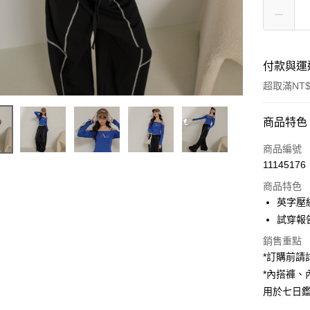
付款與運
超取滿NT$
付款方式
商品特色
信用卡一
商品編號
11145176
超商取貨
商品特色
LINE Pay
英字壓
試穿報告 
Apple Pay
銷售重點
街口支付
*訂購前
*內搭褲
Google Pa
用於七日
大哥付你