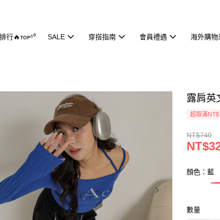
行🔥ᴛᴏᴘ⁵⁰
SALE
穿搭指南
會員禮遇
海外購物
露肩英文
超取滿NT$
NT$740
NT$3
顏色：藍
數量