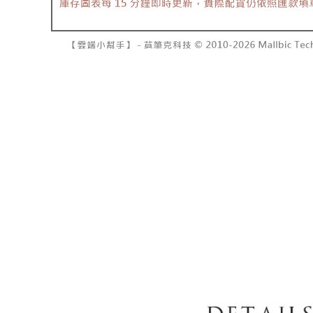
7-11取貨
１．透過由
交易，需
每筆NT$6
求債權轉
２．關於
付款後7-1
https://aft
每筆NT$6
３．未成
「AFTE
宅配
任。
４．使用「
每筆NT$1
即時審查
結果請求
國家/地區
５．嚴禁
形，恩沛
動。