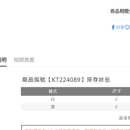
相關說明
【大哥付
商品相關分
AFTEE先
1.本服務
2.付款方
相關說明
➤𝙉𝙀𝙒 𝘼𝙍
流程，驗
【關於「A
分享
ATM付款
完成交易
AFTEE
人氣商品
3.實際核
便利好安
4.訂單成
１．簡單
【上衣】
消。如遇
２．便利
運送方式
無法說明
３．安心
【繳款方
全家取貨
說明
相關推薦
1.分期款
【「AFT
醒簡訊。
每筆NT$6
１．於結帳
2.透過簡
付」結帳
帳／街口支
付款後全
２．訂單
３．收到繳
每筆NT$6
【注意事
／ATM／
1.本服務
※ 請注意
已關閉，
用戶於交
絡購買商品
款買賣價
先享後付
每筆NT$10
2.基於同
※ 交易是
資料（包
是否繳費成
已關閉，請
用，由本
付客戶支
每筆NT$10
3.完整用
【注意事