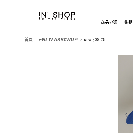
商品分類
暢銷排
首頁
➤𝙉𝙀𝙒 𝘼𝙍𝙍𝙄𝙑𝘼𝙇²⁵
ɴᴇᴡ ₍ 09.25 ₎