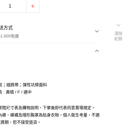
送方式
清除
1,600免運
紀錄
次付款
付款
紋；細肩帶；彈性坑條面料
: 黃晴 / F / 適中
請詳閱尺寸表及購物說明，下單後即代表同意賣場規定。
、內褲、褲襪及隱形胸罩為貼身衣物，個人衛生考量，不適
y
鑑賞期，恕不接受退貨。
分期