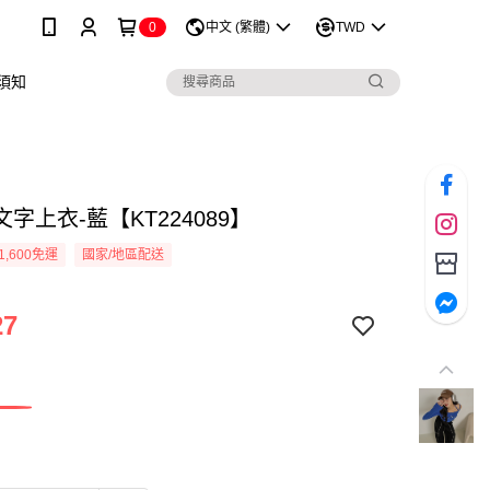
0
中文 (繁體)
TWD
須知
字上衣-藍【KT224089】
1,600免運
國家/地區配送
27