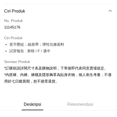
Kaedah Pembayaran
Ciri Produk
Kad Kredit (Bayaran Penuh)
No. Produk
Pengambilan di Kedai Serbaneka
11145176
LINE Pay
Ciri Produk
Apple Pay
英字壓紋；細肩帶；彈性坑條面料
試穿報告 : 黃晴 / F / 適中
JKOPAY
Google Pay
Sorotan Produk
*訂購前請詳閱尺寸表及購物說明，下單後即代表同意賣場規定。
OP Pay Later
*內搭褲、內褲、褲襪及隱形胸罩為貼身衣物，個人衛生考量，不適
Deskripsi
用於七日鑑賞期，恕不接受退貨。
[Terma Penggunaan untuk OP Pay Later]
AFTEE
Perkhidmatan ini disediakan oleh Taiwan Mobile dan tersedia untuk
Deskripsi
pengguna Taiwan Mobile tanpa memerlukan permohonan tambahan.
Pertama, Mengenai Perkhidmatan AFTEE Beli Sekarang Bayar Kemudian
Pemindahan ATM
Deskripsi
Rekomendasi
1. Dengan memilih AFTEE sebagai kaedah pembayaran, mesej
Jika anda memilih OP Pay Later sebagai kaedah pembayaran, sistem
pengesahan AFTEE akan muncul.
akan mengarahkan anda secara automatik ke proses transaksi OP Pay
2. Anda boleh meneruskan pembayaran selepas pengesahan SMS.
Pilihan Penghantaran
Later selepas pesanan dibuat. Anda perlu mengesahkan nombor telefon