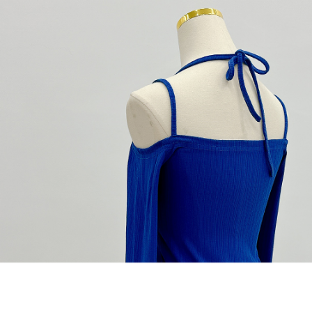
dan kad prabayar)
peribadi yang disenaraikan seperti di atas akan dikumpul dan digunakan
2. Pilihan kaedah pembayaran "Pembayaran Ansuran Gogo", selepas
oleh AFTEE, sila jangan gunakan perkhidmatan ini.
pesanan ditubuhkan, akan secara automatik dialihkan ke proses
transaksi Gogo, selepas pengesahan nombor telefon, pilih bilangan
ansuran yang diingini, tarikh akhir pembayaran, dan setelah
mengesahkan pembayaran, transaksi akan selesai.
3. Jumlah kelulusan sebenar, bilangan ansuran dan jumlah bayaran
adalah berdasarkan halaman pengesahan transaksi seterusnya.
4. Dalam masa 30 minit selepas pesanan ditubuhkan, jika tidak pergi
untuk mengesahkan transaksi atau jika tidak lulus semakan, pesanan
akan dibatalkan secara automatik. Jika terdapat situasi "pindah untuk
semakan khusus" yang tidak lulus, ini menunjukkan bahawa sistem
penilaian tidak mencukupi, tiada penjelasan mengenai kandungan
penilaian boleh diberikan.
【Penerangan Kaedah Pembayaran】
1. Pembayaran ansuran tidak digabungkan dalam bil telekomunikasi,
"Pembayaran Ansuran Gogo" akan menghantar SMS peringatan
pembayaran selepas tarikh penyelesaian bulanan.
2. Melalui pautan SMS untuk membuka bil, anda boleh memilih untuk
membayar melalui "Kod bar kedai serbaneka / Kedai rasmi Taiwan
Mobile / Pemindahan bank / Pembayaran J街口 / iPASS MONEY" dan
saluran lain.
【Nota Penting】