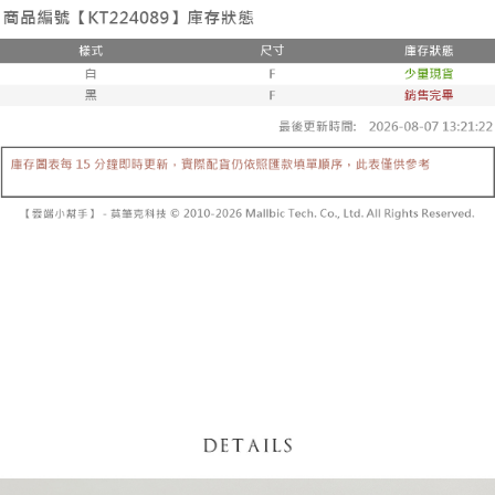
3. Tiada bayaran diperlukan apabila pesanan disahkan. Produk akan
mudah alih anda, memilih bilangan ansuran, dan menetapkan tarikh
dihantar ke alamat yang ditetapkan.
全家取貨付款
akhir pembayaran. Transaksi akan dianggap selesai setelah pembayaran
4. Setelah pesanan disahkan, anda akan menerima SMS pembayaran
disahkan.
NT$60/pesanan | Penghantaran percuma untuk pesanan
manakala ahli aplikasi akan menerima pemberitahuan tolak aplikasi
NT$1,800 atau lebih
AFTEE.
Had kredit yang diluluskan, tempoh ansuran yang tersedia, dan yuran
5. Tiada bayaran diperlukan apabila anda menerima produk. Sila buat
yang dikenakan adalah tertakluk kepada maklumat yang dinyatakan
pembayaran di empat kedai serbaneka utama, ATM atau perbankan
付款後全家取貨
pada halaman pengesahan transaksi seterusnya.
dalam talian dengan SMS pembayaran atau pemberitahuan tolak aplikasi
NT$60/pesanan | Penghantaran percuma untuk pesanan
AFTEE.
Jika transaksi tidak disahkan dalam masa 30 minit selepas pesanan
NT$1,600 atau lebih
dibuat, atau jika permohonan gagal dalam proses semakan, pesanan
Sila ambil perhatian bahawa tempoh pembayaran adalah 14 hari. Walau
akan dibatalkan secara automatik. Jika permohonan gagal pada
已關閉，請勿下單
bagaimanapun, bagi mereka yang telah memuat turun Aplikasi AFTEE
peringkat "semakan manual", ini bermakna kriteria pemarkahan sistem
dan mendaftar sebagai ahli AFTEE boleh menikmati tempoh pembayaran
NT$10,000/pesanan
tidak dipenuhi; butiran penilaian khusus tidak akan didedahkan.
sehingga 45 hari.
已關閉，請勿下單(付取)
[Arahan Pembayaran]
Tempoh pembayaran dikira dari masa kedai meminta pembayaran anda,
ditambah dengan bilangan hari yang boleh dilanjutkan oleh AFTEE. Anda
NT$10,000/pesanan
Pembayaran ansuran melalui OP Pay Later akan dibilkan secara
boleh melanjutkan tempoh pembayaran anda sebelum anda menerima
berasingan dan tidak termasuk dalam bil telekom anda. SMS peringatan
pesanan. Walau bagaimanapun, tiada jaminan bahawa anda boleh
7-11取貨付款
pembayaran akan dihantar selepas kitaran bil bulanan.
menerima pesanan anda semasa tempoh pembayaran (cth.: produk
NT$60/pesanan | Penghantaran percuma untuk pesanan
prapesanan atau produk yang mungkin mengambil masa yang lebih
Selepas mengakses bil melalui pautan dalam SMS, anda boleh
NT$1,800 atau lebih
lama untuk dihantar). Oleh itu, anda dikehendaki membuat pembayaran
menyelesaikan pembayaran anda melalui salah satu saluran berikut: kod
kepada AFTEE dalam tempoh sama ada anda menerima pesanan.
bar kedai serbaneka, kedai runcit Taiwan Mobile, pemindahan bank,
付款後7-11取貨
JKOPay, atau iPASS MONEY.
Kedua, Sekatan Pembayaran