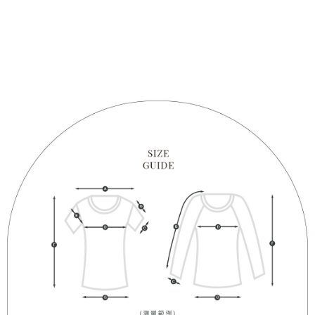
1. Perkhidmatan ini disediakan oleh "Taiwan Mobile Co., Ltd." untuk
membolehkan pengguna membeli produk atau perkhidmatan melalui
perkhidmatan ini semasa transaksi, dan kedai akan menyerahkan hak
tuntutan harga jual/beli ansuran kepada syarikat ini untuk membayar bil
menggunakan bil syarikat ini.
2. Berdasarkan tujuan kontrak persetujuan pembayaran menggunakan
"Pembayaran Ansuran Gogo", kedai akan memberikan maklumat peribadi
anda (termasuk nama, telefon atau alamat) kepada Taiwan Mobile untuk
pengumpulan, pemprosesan dan penggunaan, untuk pengesahan,
semakan dan pembetulan data yang diperlukan untuk bil ansuran oleh
Taiwan Mobile.
3. Sila baca syarat perkhidmatan pengguna secara lengkap melalui
pautan berikut: https://oppay.tw/userRule