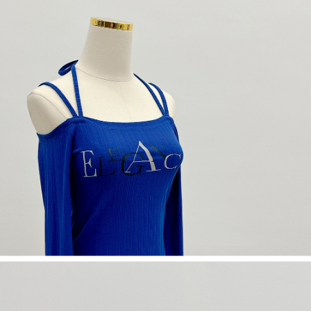
NT$60/pesanan | Penghantaran percuma untuk pesanan
1. Jumlah yang diperakui untuk pengguna kali pertama boleh sehingga
[Nota Penting]
NT$1,600 atau lebih
NT$10,000. Amaun diperakui sebenar yang diluluskan akan berdasarkan
keputusan pensijilan dan semakan oleh AFTEE.
Perkhidmatan ini disediakan oleh Taiwan Mobile Co., Ltd. (“Syarikat”),
宅配
2. Amaun perbelanjaan minimum mestilah lebih besar daripada NT$20.
yang membolehkan pelanggan membeli barangan atau perkhidmatan
3. Pada masa ini hanya tersedia untuk ahli Taiwan.
NT$100/pesanan | Penghantaran percuma untuk pesanan
melalui perkhidmatan ini pada masa transaksi. Hasil daripada pembelian
atau pembayaran ansuran akan dipindahkan oleh peniaga kepada
NT$2,500 atau lebih
Ketiga, Syarat Perkhidmatan
Syarikat, dan pelanggan hendaklah membuat pembayaran mengikut
Perkhidmatan AFTEE Beli Sekarang Bayar Kemudian disediakan oleh NP
perjanjian menggunakan sistem bil Syarikat.
國家/地區配送
Kadar Penghantaran
Taiwan, Inc. dan AFTEE akan membuat bil kepada pengguna. AFTEE
akan menggunakan data peribadi yang dikumpul (termasuk nama
Untuk memenuhi hubungan kontrak yang terjalin melalui persetujuan
pembeli, no. telefon, nama penerima, no. telefon, alamat penerima) untuk
penggunaan OP Pay Later, peniaga akan memberikan maklumat peribadi
penggunaan perkhidmatan. Sila rujuk kepada "Penyata Pengumpulan
anda (termasuk nama, nombor telefon, atau alamat) kepada Syarikat bagi
Data Peribadi, Pemprosesan, Penggunaan"
tujuan pengumpulan, pemprosesan dan penggunaan data yang
(https://aftee.tw/privacypolicy/
) untuk maklumat lanjut.
diperlukan untuk pengebilan ansuran, termasuk pengesahan,
pengesahan semula dan pembetulan.
Jumlah yang diperakui untuk pengguna kali pertama yang lulus
kelulusan boleh sehingga NT$10,000. Jika pengguna tidak membuat
Untuk terma perkhidmatan penuh, sila rujuk pautan berikut:
pembayaran dalam tempoh tersebut, yuran pembayaran lewat sebanyak
https://oppay.tw/userRule
" target="_blank" class="link revert-
20% setahun akan dikenakan. Pengguna bawah umur dikehendaki
style">https://oppay.tw/userRule
mendapatkan kebenaran daripada ibu bapa atau penjaga yang sah
untuk menggunakan AFTEE.
【Panduan Penggunaan Pembayaran Ansuran Gogo】
1. Perkhidmatan ini disediakan oleh Taiwan Mobile, pengguna telefon
Sila hubungi NP Taiwan Inc. di
cs_tw@netprotections.co.jp
jika anda
mudah alih boleh segera menggunakan tanpa perlu memohon lagi.
mempunyai sebarang kebimbangan mengenai pemprosesan dan
(Hanya untuk nombor langganan peribadi, tidak terbuka untuk syarikat
penggunaan pada data peribadi. Jika anda tidak bersetuju dengan data