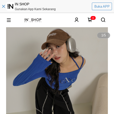
IN SHOP
Buka APP
Gunakan App Kami Sekarang
0
1
/
5