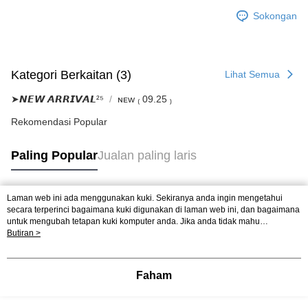
Sokongan
Kategori Berkaitan (3)
Lihat Semua
➤𝙉𝙀𝙒 𝘼𝙍𝙍𝙄𝙑𝘼𝙇²⁵
ɴᴇᴡ ₍ 09.25 ₎
Rekomendasi Popular
Paling Popular
Jualan paling laris
Laman web ini ada menggunakan kuki. Sekiranya anda ingin mengetahui
Tag Popular
secara terperinci bagaimana kuki digunakan di laman web ini, dan bagaimana
untuk mengubah tetapan kuki komputer anda. Jika anda tidak mahu
menggunakan kuki di komputer anda, sila rujuk penerangan mengenai kuki.
Butiran >
Dasar Privasi
Laman web ini ada menggunakan kuki. Sekiranya anda ingin
mengetahui secara terperinci bagaimana kuki digunakan di laman web ini,
dan bagaimana untuk mengubah tetapan kuki komputer anda. Jika anda tidak
Faham
mahu menggunakan kuki di komputer anda, sila rujuk penerangan mengenai
kuki.