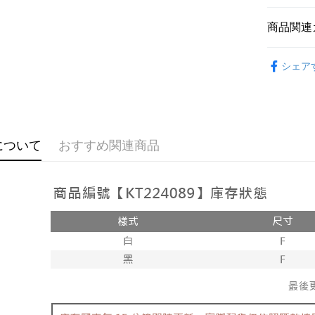
説明
【OP Pay
商品関連
AFTEE
1. 本サ
追加の申
説明
➤𝙉𝙀𝙒 𝘼𝙍
2. 支払い
一、 AF
シェア
ATM払い
動的に OP
1.お支払
おすすめ
払いの回
ドウが表
す。
2.SMS
【上衣】
3. 実際
3.注文す
配送方法
ジを基準
す。
4. 注文
4.ご注文
全家取貨
について
おすすめ関連商品
合、注文
員の場合は
が発生し
配送毎にNT
5.商品受
評価内容
たはアプリ
付款後全
ングでお
配送毎にNT
【支払い
代金納付期
1. 分割払
プリをダウ
已關閉，
の締め日後
以内まで
2. SM
配送毎にNT
湾大直営店
お支払期限
で支払い
已關閉，請
もとに計算
期限を延
配送毎にNT
【注意事
（例：予
1. 本サ
の有無に関