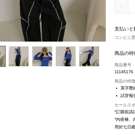
支払いと
コンビニ受
お支払い
商品の特
クレジット
商品番号
11145176
コンビニ
商品の特
LINE Pay
英字壓
試穿報告 
Apple Pay
セールス
JKOPAY
*訂購前
Google Pa
*內搭褲
用於七日
OP Pay La