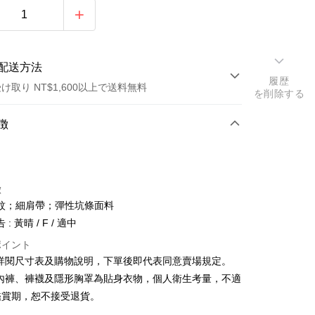
配送方法
履歴
け取り NT$1,600以上で送料無料
を削除する
方法
徴
カード1回払い
店頭代金引換
徴
紋；細肩帶；彈性坑條面料
: 黃晴 / F / 適中
ポイント
請詳閱尺寸表及購物說明，下單後即代表同意賣場規定。
y
、內褲、褲襪及隱形胸罩為貼身衣物，個人衛生考量，不適
鑑賞期，恕不接受退貨。
ter