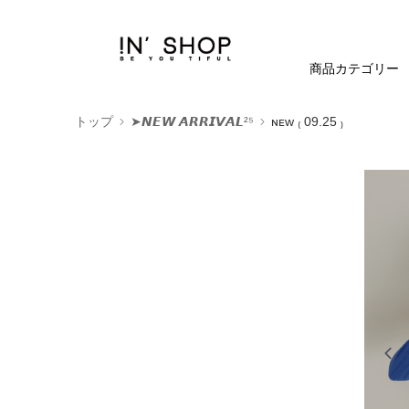
商品カテゴリー
トップ
➤𝙉𝙀𝙒 𝘼𝙍𝙍𝙄𝙑𝘼𝙇²⁵
ɴᴇᴡ ₍ 09.25 ₎