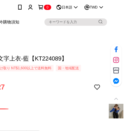
0
日本語
TWD
外購物須知
字上衣-藍【KT224089】
取り NT$1,600以上で送料無料
国・地域配送
27