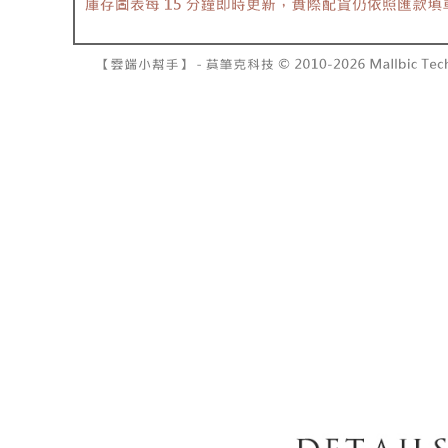
7-11取貨
よって提
スを購入
二、支払
配送毎にNT
渡した後
1.初回 
す。
き、限度
付款後7-1
2. 「OP
2.決済金額
配送毎にNT
人情報（
3.現在、
処理およ
宅配
報の確認
三、利用規
3. 完全
プロテクシ
配送毎にNT
ださい：
ht
します。
文者の氏
國家/地區
これに限ら
されます。
AFTEE
明』をご
AFTEE
なります。
延滞納金
後見人の同
個人情報
を行使し
cs_tw@netp
を、必要な