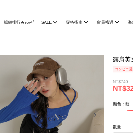
暢銷排行🔥ᴛᴏᴘ⁵⁰
SALE
穿搭指南
會員禮遇
海
露肩英文
コンビニ受け
NT$740
NT$3
顏色：藍
数量