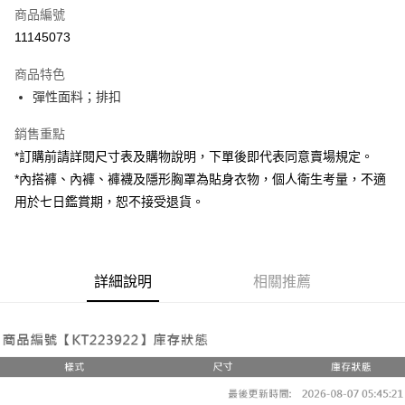
商品編號
超商取貨付款
11145073
LINE Pay
商品特色
Apple Pay
彈性面料；排扣
街口支付
銷售重點
*訂購前請詳閱尺寸表及購物說明，下單後即代表同意賣場規定。
Google Pay
*內搭褲、內褲、褲襪及隱形胸罩為貼身衣物，個人衛生考量，不適
大哥付你分期
用於七日鑑賞期，恕不接受退貨。
相關說明
【大哥付你分期使用說明】
AFTEE先享後付
1.本服務由台灣大哥大提供，台灣大哥大用戶可立即使用無須另外申請。
2.付款方式選擇「大哥付你分期」，訂單成立後會自動跳轉到大哥付的交易
相關說明
詳細說明
相關推薦
流程，驗證手機門號後，選擇欲分期的期數、繳款截止日，確認付款後即完
【關於「AFTEE先享後付」】
成交易。
ATM付款
AFTEE先享後付是「在收到商品之後才付款」的支付方式。 讓您購物簡單
3.實際核准額度、可分期數及費用金額請依後續交易確認頁面所載為準。
便利好安心！
4.訂單成立30分鐘內，如未前往確認交易或遇審核未通過，訂單將自動取
１．簡單：不需註冊會員、不需綁卡、不需儲值。
運送方式
消。如遇「轉專審核」未通過狀況，表示未達大哥付你分期系統評分，恕無
２．便利：只要手機號碼，簡訊認證，即可結帳。
法說明評估內容。
３．安心：先確認商品／服務後，再付款。
全家取貨付款
【繳款方式說明】
1.分期款項不併入電信帳單，「大哥付你分期」於每月結算日後寄送繳費提
每筆NT$60，滿NT$1,800(含以上)免運費