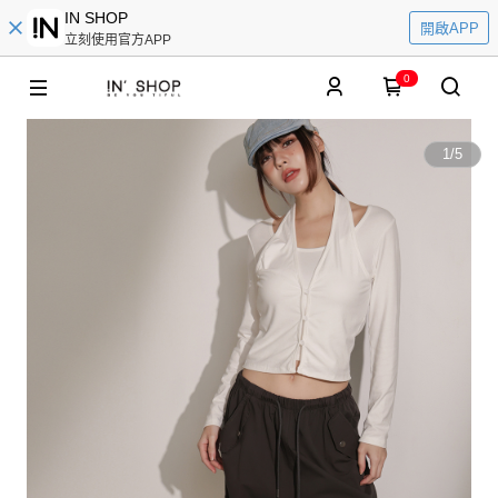
IN SHOP
開啟APP
立刻使用官方APP
0
1
/
5