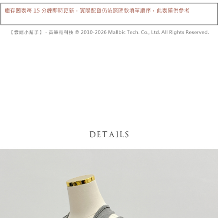
【「AFTEE先享後付」結帳流程】
醒簡訊。
１．於結帳方式選擇「AFTEE先享後付」後，將跳轉至「AFTEE先享後付」
2.透過簡訊連結打開帳單後，可選擇「超商條碼／台灣大直營門市／銀行轉
付款後全家取貨
結帳頁面，進行簡訊認證並確認金額後，即可完成結帳。
帳／街口支付／iPASS MONEY」等通路繳費。
２．訂單成立數日內，您將收到繳費通知簡訊。
每筆NT$60，滿NT$1,600(含以上)免運費
３．收到繳費通知簡訊後14天內，點擊此簡訊中的連結，可透過四大超商／
【注意事項】
ATM／網路銀行／等多元方式進行付款，方視為交易完成。
已關閉，請勿下單
1.本服務係由「台灣大哥大股份有限公司」（以下簡稱本公司）所提供，讓
※ 請注意：結帳手續完成當下不需立刻繳費，但若您需要取消訂單，請聯絡
用戶於交易時，得透過本服務購買商品或服務，並由商店將買賣／分期付款
每筆NT$10,000
購買商品的店家。未經商家同意取消之訂單仍視為有效，需透過AFTEE先享
買賣價金債權讓與本公司後，依約使用本公司帳單繳交帳款。
後付繳納相關費用。
2.基於同意付款使用「大哥付你分期」之契約關係目的，商店將以您的個人
已關閉，請勿下單(付取)
※ 交易是否成功請以「AFTEE先享後付 」之結帳頁面顯示為準，若有關於
資料（包含姓名、電話或地址）提供予台灣大哥大進項蒐集、處理及利用，
是否繳費成功／繳費後需取消欲退款等相關疑問，請聯繫「AFTEE先享後付
每筆NT$10,000
由本公司與您本人進行分期帳單所需資料之確認、核對及更正。
客戶支援中心」
https://netprotections.freshdesk.com/support/home
3.完整用戶服務條款，請詳閱以下連結：
https://oppay.tw/userRule
7-11取貨付款
【注意事項】
１．透過由恩沛科技股份有限公司提供之「AFTEE先享後付」服務完成之交
每筆NT$60，滿NT$1,800(含以上)免運費
易，需依本服務之必要範圍內提供個人資料，並將交易相關給付款項請求債
權轉讓予恩沛科技股份有限公司。
付款後7-11取貨
２．關於個人資料處理事宜，請瀏覽以下網址：
每筆NT$60，滿NT$1,600(含以上)免運費
https://aftee.tw/terms/#terms3
３．未成年的使用者請事先徵得法定代理人或監護人之同意方可使用
宅配
「AFTEE先享後付」，若未經同意申辦者引起之損失，本公司不負相關責
任。
每筆NT$100，滿NT$2,500(含以上)免運費
４．使用「AFTEE先享後付」時，將依據個別帳號之用戶狀況，依本公司即
時審查核予不同之上限額度；若仍有額度不足之情形，本公司將視審查結果
國家/地區配送
查看運費
請求用戶進行身份認證。