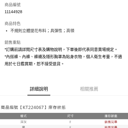
商品編號
超商取貨付款
11144928
LINE Pay
商品特色
Apple Pay
不規則立體提花布料；具彈性；高領
街口支付
銷售重點
*訂購前請詳閱尺寸表及購物說明，下單後即代表同意賣場規定。
Google Pay
*內搭褲、內褲、褲襪及隱形胸罩為貼身衣物，個人衛生考量，不適
大哥付你分期
用於七日鑑賞期，恕不接受退貨。
相關說明
【大哥付你分期使用說明】
AFTEE先享後付
1.本服務由台灣大哥大提供，台灣大哥大用戶可立即使用無須另外申請。
2.付款方式選擇「大哥付你分期」，訂單成立後會自動跳轉到大哥付的交易
相關說明
詳細說明
相關推薦
流程，驗證手機門號後，選擇欲分期的期數、繳款截止日，確認付款後即完
【關於「AFTEE先享後付」】
成交易。
ATM付款
AFTEE先享後付是「在收到商品之後才付款」的支付方式。 讓您購物簡單
3.實際核准額度、可分期數及費用金額請依後續交易確認頁面所載為準。
便利好安心！
4.訂單成立30分鐘內，如未前往確認交易或遇審核未通過，訂單將自動取
１．簡單：不需註冊會員、不需綁卡、不需儲值。
運送方式
消。如遇「轉專審核」未通過狀況，表示未達大哥付你分期系統評分，恕無
２．便利：只要手機號碼，簡訊認證，即可結帳。
法說明評估內容。
３．安心：先確認商品／服務後，再付款。
全家取貨付款
【繳款方式說明】
1.分期款項不併入電信帳單，「大哥付你分期」於每月結算日後寄送繳費提
每筆NT$60，滿NT$1,800(含以上)免運費