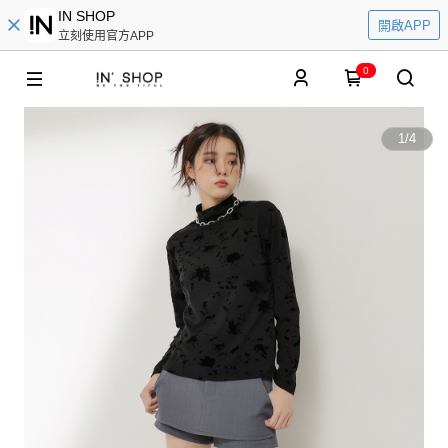
IN SHOP
開啟APP
立刻使用官方APP
0
1
/
4