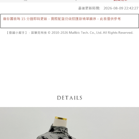
【「AFTEE先享後付」結帳流程】
醒簡訊。
１．於結帳方式選擇「AFTEE先享後付」後，將跳轉至「AFTEE先享後付」
2.透過簡訊連結打開帳單後，可選擇「超商條碼／台灣大直營門市／銀行轉
付款後全家取貨
結帳頁面，進行簡訊認證並確認金額後，即可完成結帳。
帳／街口支付／iPASS MONEY」等通路繳費。
２．訂單成立數日內，您將收到繳費通知簡訊。
每筆NT$60，滿NT$1,600(含以上)免運費
３．收到繳費通知簡訊後14天內，點擊此簡訊中的連結，可透過四大超商／
【注意事項】
ATM／網路銀行／等多元方式進行付款，方視為交易完成。
已關閉，請勿下單
1.本服務係由「台灣大哥大股份有限公司」（以下簡稱本公司）所提供，讓
※ 請注意：結帳手續完成當下不需立刻繳費，但若您需要取消訂單，請聯絡
用戶於交易時，得透過本服務購買商品或服務，並由商店將買賣／分期付款
每筆NT$10,000
購買商品的店家。未經商家同意取消之訂單仍視為有效，需透過AFTEE先享
買賣價金債權讓與本公司後，依約使用本公司帳單繳交帳款。
後付繳納相關費用。
2.基於同意付款使用「大哥付你分期」之契約關係目的，商店將以您的個人
已關閉，請勿下單(付取)
※ 交易是否成功請以「AFTEE先享後付 」之結帳頁面顯示為準，若有關於
資料（包含姓名、電話或地址）提供予台灣大哥大進項蒐集、處理及利用，
是否繳費成功／繳費後需取消欲退款等相關疑問，請聯繫「AFTEE先享後付
每筆NT$10,000
由本公司與您本人進行分期帳單所需資料之確認、核對及更正。
客戶支援中心」
https://netprotections.freshdesk.com/support/home
3.完整用戶服務條款，請詳閱以下連結：
https://oppay.tw/userRule
7-11取貨付款
【注意事項】
１．透過由恩沛科技股份有限公司提供之「AFTEE先享後付」服務完成之交
每筆NT$60，滿NT$1,800(含以上)免運費
易，需依本服務之必要範圍內提供個人資料，並將交易相關給付款項請求債
權轉讓予恩沛科技股份有限公司。
付款後7-11取貨
２．關於個人資料處理事宜，請瀏覽以下網址：
每筆NT$60，滿NT$1,600(含以上)免運費
https://aftee.tw/terms/#terms3
３．未成年的使用者請事先徵得法定代理人或監護人之同意方可使用
宅配
「AFTEE先享後付」，若未經同意申辦者引起之損失，本公司不負相關責
任。
每筆NT$100，滿NT$2,500(含以上)免運費
４．使用「AFTEE先享後付」時，將依據個別帳號之用戶狀況，依本公司即
時審查核予不同之上限額度；若仍有額度不足之情形，本公司將視審查結果
國家/地區配送
查看運費
請求用戶進行身份認證。