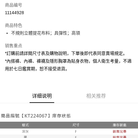
商品编号
超商取货付款
11144928
LINE Pay
商品特色
Apple Pay
不規則立體提花布料；具彈性；高領
街口支付
销售重点
*訂購前請詳閱尺寸表及購物說明，下單後即代表同意賣場規定。
Google Pay
*內搭褲、內褲、褲襪及隱形胸罩為貼身衣物，個人衛生考量，不適
大哥付你分期
用於七日鑑賞期，恕不接受退貨。
相关说明
【大哥付你分期使用说明】
AFTEE先享后付
1. 本服务由台湾大哥大提供，电信用户可立即使用无须另外申请。（限个人
月租型门号，不开放公司户及预付卡使用）
相关说明
详细说明
相关推荐
2. 付款方式选择 “大哥付你分期”，订单成立后会自动跳转到大哥付的交易流
一、關於 AFTEE先享後付
程，验证手机门号后，选择欲分期的期数、缴款截止日，确认付款后即完成
ATM付款
1. 於付款方式選擇AFTEE先享後付，將跳出AFTEE先享後付手機驗證視
交易。
窗。
3. 实际核准额度、可分期数及费用金额请依后续交易确认页面所载为准。
2. 進行簡訊驗證之後，即可完成結帳手續。
运送方式
4. 订单成立30分钟内，如未前往确认交易或遇审核未通过，订单将自动取
3. 訂單確認後不需事先繳費，商品會配送至您的指定地址。
消。如遇 “转专审核”未通过状况，表示未达系统评分，恕无法说明评估内
4. 下訂完成後，您的手機會收到一封繳費通知簡訊，APP會員則會收到
全家取貨付款
容。
AFTEE APP推播通知。
【缴款方式说明】
每笔NT$60，满NT$1,800(含以上)免运费