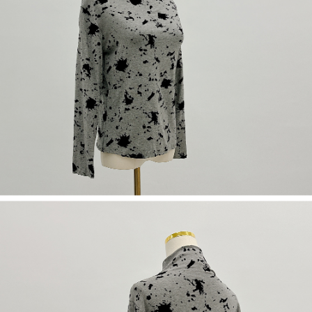
若款項超過繳費期限，將根據當次的金額加收年利率 16% 的逾期滯納金。
未成年的使用者，請事先徵得法定代理人或監護人之同意方可使用
AFTEE。
若您對於個人資料之處理、利用有任何疑問，或欲行使相關法律權利，請聯
繫恩沛科技股份有限公司。若您不同意我們將上開所示之個人資料，連同必
要之購買訂單資訊提供予 AFTEE ，或讓 AFTEE 蒐集處理利用您的個人資
料，請勿選用本服務。