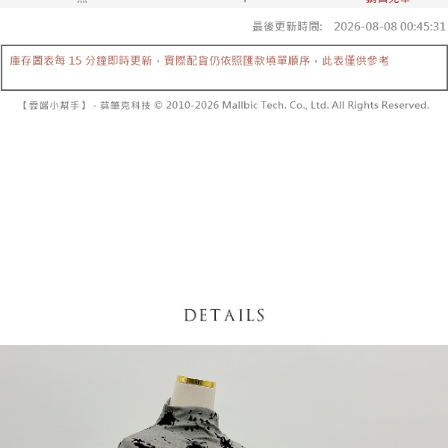
5. 收到商品當下無需繳費，確認無誤後，請再利用繳費通知簡訊或AFTEE
1. 分期款项不并入电信账单，“大哥付你分期”于每月结算日后寄送缴费提醒
APP於四大便利商店‧ATM/網銀等方式進行付款。
短信。
付款後全家取貨
2. 通过短信链接打开账单后，可选择 “超商条码／台湾大直营门市／银行转
請留意繳費期限為 14 天。唯有下載 AFTEE App 成為 AFTEE 會員者方能享
每笔NT$60，满NT$1,600(含以上)免运费
账／街口支付／iPASS MONEY”等通路缴费。
有最長 45 天內付款之服務。
已關閉，請勿下單
【注意事项】
繳費期限，為商家向您請款的時間，再加上使用AFTEE可延長的天數所計算
1. 本服务系由 “台湾大哥大股份有限公司”所提供，让用户于交易时，得通过
每笔NT$10,000
出。使用AFTEE下訂可以延長您收到商品前的繳費天數，但無法保證一定能
本服务购买商品或服务，并由商店将买卖／分期付款买卖价金债权让与本公
夠在期限內收到商品(例如:預購商品或預計到貨時間較長者)。因此無論收到
司后，依约使用本公司账单缴交账款。
已關閉，請勿下單(付取)
商品與否，仍需要請您在AFTEE規定的時間內完成繳費。
2. 基于同意付款使用 “大哥付你分期”之契约关系目的，商店将以您的个人资
每笔NT$10,000
料（包含姓名、电话或地址）提供予台湾大哥大进项收集、处理及利用，由
二、付款限制
台湾大哥大与本人进行分期账单所需资料之确认、核对及更正。
1. 初次使用 AFTEE 時，將依認證結果及本公司審查結果，核予每個人不同
7-11取貨付款
3. 完整用户服务条款，请详阅以下链接：
https://oppay.tw/userRule
之上限額度
2. 結帳金額須大於NT$30
每笔NT$60，满NT$1,800(含以上)免运费
3. 目前僅支援台灣會員
付款後7-11取貨
三、聲明條款
每笔NT$60，满NT$1,600(含以上)免运费
「AFTEE先享後付」(下稱本服務)乃由恩沛科技股份有限公司(下稱 AFTEE )
所提供，並由 AFTEE 向您收取款項。因使用本服務所須提供之個人資料(包
宅配
含但不限於訂購人姓名、電話，收件人姓名、電話、收件地址)，將交付予
AFTEE 於本服務必要服務範圍內運用。關於 AFTEE 對於個人資料之蒐集、
每笔NT$100，满NT$2,500(含以上)免运费
處理、利用，詳參 AFTEE 官網之『個人資料蒐集、處理及利用告知聲明』
（
https://aftee.tw/privacypolicy/
）。
國家/地區配送
查看运费