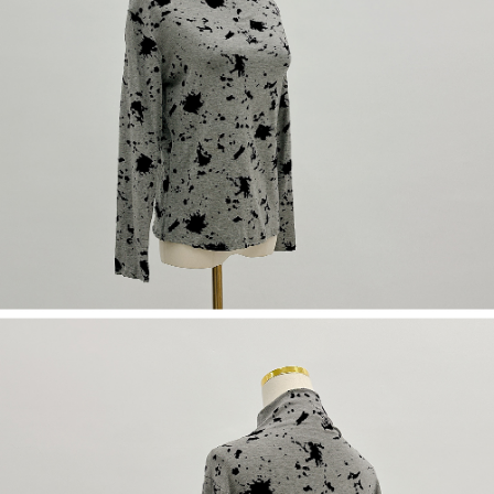
若款項超過繳費期限，將根據當次的金額加收年利率 16% 的逾期滯納金。
未成年的使用者，請事先徵得法定代理人或監護人之同意方可使用
AFTEE。
若您對於個人資料之處理、利用有任何疑問，或欲行使相關法律權利，請聯
繫恩沛科技股份有限公司。若您不同意我們將上開所示之個人資料，連同必
要之購買訂單資訊提供予 AFTEE ，或讓 AFTEE 蒐集處理利用您的個人資
料，請勿選用本服務。