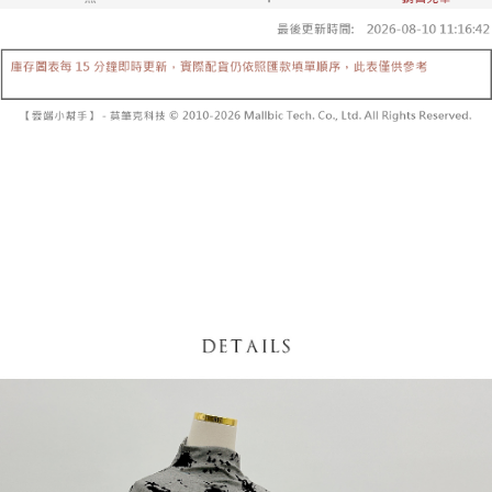
5. 收到商品當下無需繳費，確認無誤後，請再利用繳費通知簡訊或AFTEE
1. 分期款项不并入电信账单，“大哥付你分期”于每月结算日后寄送缴费提醒
APP於四大便利商店‧ATM/網銀等方式進行付款。
短信。
付款後全家取貨
2. 通过短信链接打开账单后，可选择 “超商条码／台湾大直营门市／银行转
請留意繳費期限為 14 天。唯有下載 AFTEE App 成為 AFTEE 會員者方能享
每笔NT$60，满NT$1,600(含以上)免运费
账／街口支付／iPASS MONEY”等通路缴费。
有最長 45 天內付款之服務。
已關閉，請勿下單
【注意事项】
繳費期限，為商家向您請款的時間，再加上使用AFTEE可延長的天數所計算
1. 本服务系由 “台湾大哥大股份有限公司”所提供，让用户于交易时，得通过
每笔NT$10,000
出。使用AFTEE下訂可以延長您收到商品前的繳費天數，但無法保證一定能
本服务购买商品或服务，并由商店将买卖／分期付款买卖价金债权让与本公
夠在期限內收到商品(例如:預購商品或預計到貨時間較長者)。因此無論收到
司后，依约使用本公司账单缴交账款。
已關閉，請勿下單(付取)
商品與否，仍需要請您在AFTEE規定的時間內完成繳費。
2. 基于同意付款使用 “大哥付你分期”之契约关系目的，商店将以您的个人资
每笔NT$10,000
料（包含姓名、电话或地址）提供予台湾大哥大进项收集、处理及利用，由
二、付款限制
台湾大哥大与本人进行分期账单所需资料之确认、核对及更正。
1. 初次使用 AFTEE 時，將依認證結果及本公司審查結果，核予每個人不同
7-11取貨付款
3. 完整用户服务条款，请详阅以下链接：
https://oppay.tw/userRule
之上限額度
2. 結帳金額須大於NT$30
每笔NT$60，满NT$1,800(含以上)免运费
3. 目前僅支援台灣會員
付款後7-11取貨
三、聲明條款
每笔NT$60，满NT$1,600(含以上)免运费
「AFTEE先享後付」(下稱本服務)乃由恩沛科技股份有限公司(下稱 AFTEE )
所提供，並由 AFTEE 向您收取款項。因使用本服務所須提供之個人資料(包
宅配
含但不限於訂購人姓名、電話，收件人姓名、電話、收件地址)，將交付予
AFTEE 於本服務必要服務範圍內運用。關於 AFTEE 對於個人資料之蒐集、
每笔NT$100，满NT$2,500(含以上)免运费
處理、利用，詳參 AFTEE 官網之『個人資料蒐集、處理及利用告知聲明』
（
https://aftee.tw/privacypolicy/
）。
國家/地區配送
查看运费