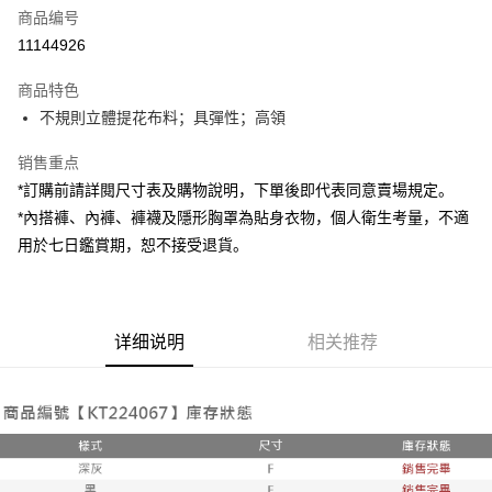
商品编号
超商取货付款
11144926
LINE Pay
商品特色
Apple Pay
不規則立體提花布料；具彈性；高領
街口支付
销售重点
*訂購前請詳閱尺寸表及購物說明，下單後即代表同意賣場規定。
Google Pay
*內搭褲、內褲、褲襪及隱形胸罩為貼身衣物，個人衛生考量，不適
大哥付你分期
用於七日鑑賞期，恕不接受退貨。
相关说明
【大哥付你分期使用说明】
AFTEE先享后付
1. 本服务由台湾大哥大提供，电信用户可立即使用无须另外申请。（限个人
月租型门号，不开放公司户及预付卡使用）
相关说明
详细说明
相关推荐
2. 付款方式选择 “大哥付你分期”，订单成立后会自动跳转到大哥付的交易流
一、關於 AFTEE先享後付
程，验证手机门号后，选择欲分期的期数、缴款截止日，确认付款后即完成
ATM付款
1. 於付款方式選擇AFTEE先享後付，將跳出AFTEE先享後付手機驗證視
交易。
窗。
3. 实际核准额度、可分期数及费用金额请依后续交易确认页面所载为准。
2. 進行簡訊驗證之後，即可完成結帳手續。
运送方式
4. 订单成立30分钟内，如未前往确认交易或遇审核未通过，订单将自动取
3. 訂單確認後不需事先繳費，商品會配送至您的指定地址。
消。如遇 “转专审核”未通过状况，表示未达系统评分，恕无法说明评估内
4. 下訂完成後，您的手機會收到一封繳費通知簡訊，APP會員則會收到
全家取貨付款
容。
AFTEE APP推播通知。
【缴款方式说明】
每笔NT$60，满NT$1,800(含以上)免运费