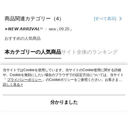
商品関連カテゴリー（4）
[すべて表示]
➤𝙉𝙀𝙒 𝘼𝙍𝙍𝙄𝙑𝘼𝙇²⁵
ɴᴇᴡ ₍ 09.25 ₎
おすすめの人気商品
本カテゴリーの人気商品
サイト全体のランキング
当サイトではCookieを使用しています。当サイトのCookie使用に関する詳細
人気タグ
や、Cookieを無効にしたい場合のブラウザでの設定方法については、当サイト
「
プライバシーポリシー
」のCookieポリシーをご参照ください。お客さま
が、当サイトを引き続き使用される場合、当社がサイト利用規約のCookieポリ
詳しく見る >
シーに基づいてCookieを使用することに同意したものとみなします。
分かりました