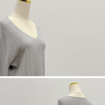
限らない）は、AFTEEに渡され当サービスで必要な範囲内で利用されま
す。AFTEEの個人情報の収集、処理、利用について、詳細はAFTEE公式ホ
ームページの『個人情報の収集、処理及び利用に関する声明』をご参照く
ださい（
https://aftee.tw/privacypolicy/
）。
AFTEEの初回ご利用の際に、審査を通過すれば、最高額がNT$10,000にな
ります。支払い期限を過ぎた場合、その金額に基づいて年利20%の遅延滞
納金が加算されます。未成年の利用者は、事前に法定代理人または後見人
の同意を得ればAFTEEをご利用いただけます。
個人情報の処理、利用について疑問がある、または関連する法律の権利を
行使したい場合は、ネットプロテクションズ
cs_tw@netprotections.co.jp
にご連絡ください。上記に示した個人情報を、必要な購入注文書とあわせ
てAFTEEにご提供いただく、またはAFTEEにあなたの個人情報の収集、処
理、利用を許可することににご同意いただけない場合は、当サービスを選
択しないでください。