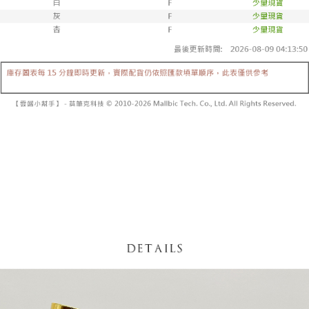
内容についての説明はいたしかねます。
5.商品受け取り時のお支払いは不要です。商品を確かめてから、SMSまた
付款後全家取貨
はアプリの通知に従って、4大コンビニ、またはATM/オンラインバンキン
グでお支払いください。
配送毎にNT$60、NT$1,600以上で送料無料
【支払い方法の説明】
1. 分割払いの金額は電信請求書に統合されず、「OP Pay Later」は毎月の
代金納付期限は最短で 14 日以内ですので、ご注意ください。AFTEE アプ
已關閉，請勿下單
締め日後に支払いリマインダーのSMSを送信します。
リをダウンロードして AFTEE 会員になるとお支払い期限を最長 45 日以内
2. SMSのリンクを通じて請求書を開いた後、「コンビニバーコード／台湾
配送毎にNT$10,000
まで延長できます。
大直営店舗／銀行振込／街口支払い／iPASS MONEY」などのチャネルで
支払いを選択できます。
已關閉，請勿下單(付取)
お支払期限は、ショップが請求した期日と、AFTEEで延長できる日数をも
とに計算されます。AFTEEで注文すると、商品を受け取るまで支払い期限
配送毎にNT$10,000
【注意事項】
を延長できますが、商品を期限内に受け取れない場合があります（例：予
1. 本サービスは「台湾大哥大株式会社」（以下「当社」といいます）によ
約商品や商品到着日が比較的遅い商品）。そのため、商品到着の有無に関
7-11取貨付款
って提供され、ユーザーが取引時に本サービスを通じて商品やサービスを
わらず、AFTEEで指定された期限内にお支払いください。
購入できるようにし、店舗が売買／分割払い売買の債権を当社に譲渡した
配送毎にNT$60、NT$1,800以上で送料無料
後、契約に基づいて当社の請求書で帳款を支払うことになります。
二、支払い限度額
2. 「OP Pay Later」を利用する契約関係の目的から、店舗はあなたの個人
付款後7-11取貨
1.初回 AFTEEを ご利用の際に、認証結果及び当社の審査の結果に基づ
情報（名前、電話または住所を含む）を台湾大哥大に提供し、収集、処理
き、限度額が設定されます。
配送毎にNT$60、NT$1,600以上で送料無料
および利用するために、当社があなた本人と分割請求書に必要な情報の確
2.決済金額は最低NT$20です。
認、照合および修正を行います。
3.現在、台湾の会員のみご利用いただけます。
宅配
3. 完全なユーザーサービス規約については、以下のリンクを参照してくだ
さい：
https://oppay.tw/userRule
三、利用規約「AFTEE代金後払い」（以下当サービスという）はネットプ
配送毎にNT$100、NT$2,500以上で送料無料
ロテクションズ（以下 AFTEE という）が提供し、AFTEEが代金を徴収し
ます。当サービスご利用の際に提供しなければならない個人情報（注文者
國家/地區配送
送料を確認
の氏名、電話番号、受取人の氏名、電話番号、受取人住所を含むがこれに