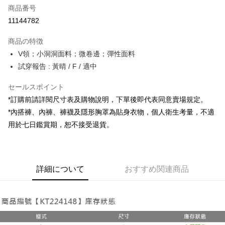
商品番号
コンビニ店頭代金引換
11144782
LINE Pay
商品の特徴
Apple Pay
V領；小洞洞面料；微卷邊；彈性面料
試穿報告 : 黃晴 / F / 適中
JKOPAY
セールスポイント
Google Pay
*訂購前請詳閱尺寸表及購物說明，下單後即代表同意賣場規定。
OP Pay Later
*內搭褲、內褲、褲襪及隱形胸罩為貼身衣物，個人衛生考量，不適
説明
用於七日鑑賞期，恕不接受退貨。
【OP Pay Later 使用説明】
AFTEE代金後払い
1. 本サービスは台湾大哥大によって提供され、台湾大哥大のユーザーは追
加の申請なしで即時に利用可能です。
説明
2. 支払い方法で「OP Pay Later」を選択すると、注文が成立した後に自動
一、 AFTEE代金後払いについて
的に OP Pay Later の取引プロセスに移行し、携帯番号を確認後、分割払
ATM払い
詳細について
おすすめ関連商品
1.お支払い方法でAFTEE代金後払いを選択すると、携帯電話認証ウィンド
いの回数や支払い期限を選択し、支払いを確認すると取引が完了します。
ウが表示されます。
3. 実際の承認額、分割回数および費用については、後続の取引確認ページ
2.SMSで認証してお支払い手続を進めてください。
配送方法
を基準とします。
3.注文するときのお支払いは不要です。商品はご指定の住所に配送されま
4. 注文成立後30分以内に確認取引を行わない場合や審査が通過しない場
す。
全家取貨付款
合、注文は自動的にキャンセルされます。「転専審査」に未通過の状況が
4.ご注文が完了すると、携帯に支払い通知のSMSが届きます。アプリ会員
発生した場合は、システムの評価基準に達していないことを意味し、評価
配送毎にNT$60、NT$1,800以上で送料無料
の場合は、AFTEE アプリプッシュ通知が届きます。