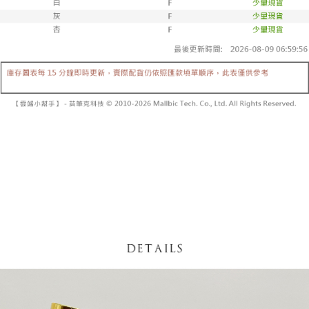
内容についての説明はいたしかねます。
5.商品受け取り時のお支払いは不要です。商品を確かめてから、SMSまた
付款後全家取貨
はアプリの通知に従って、4大コンビニ、またはATM/オンラインバンキン
グでお支払いください。
配送毎にNT$60、NT$1,600以上で送料無料
【支払い方法の説明】
1. 分割払いの金額は電信請求書に統合されず、「OP Pay Later」は毎月の
代金納付期限は最短で 14 日以内ですので、ご注意ください。AFTEE アプ
已關閉，請勿下單
締め日後に支払いリマインダーのSMSを送信します。
リをダウンロードして AFTEE 会員になるとお支払い期限を最長 45 日以内
2. SMSのリンクを通じて請求書を開いた後、「コンビニバーコード／台湾
配送毎にNT$10,000
まで延長できます。
大直営店舗／銀行振込／街口支払い／iPASS MONEY」などのチャネルで
支払いを選択できます。
已關閉，請勿下單(付取)
お支払期限は、ショップが請求した期日と、AFTEEで延長できる日数をも
とに計算されます。AFTEEで注文すると、商品を受け取るまで支払い期限
配送毎にNT$10,000
【注意事項】
を延長できますが、商品を期限内に受け取れない場合があります（例：予
1. 本サービスは「台湾大哥大株式会社」（以下「当社」といいます）によ
約商品や商品到着日が比較的遅い商品）。そのため、商品到着の有無に関
7-11取貨付款
って提供され、ユーザーが取引時に本サービスを通じて商品やサービスを
わらず、AFTEEで指定された期限内にお支払いください。
購入できるようにし、店舗が売買／分割払い売買の債権を当社に譲渡した
配送毎にNT$60、NT$1,800以上で送料無料
後、契約に基づいて当社の請求書で帳款を支払うことになります。
二、支払い限度額
2. 「OP Pay Later」を利用する契約関係の目的から、店舗はあなたの個人
付款後7-11取貨
1.初回 AFTEEを ご利用の際に、認証結果及び当社の審査の結果に基づ
情報（名前、電話または住所を含む）を台湾大哥大に提供し、収集、処理
き、限度額が設定されます。
配送毎にNT$60、NT$1,600以上で送料無料
および利用するために、当社があなた本人と分割請求書に必要な情報の確
2.決済金額は最低NT$20です。
認、照合および修正を行います。
3.現在、台湾の会員のみご利用いただけます。
宅配
3. 完全なユーザーサービス規約については、以下のリンクを参照してくだ
さい：
https://oppay.tw/userRule
三、利用規約「AFTEE代金後払い」（以下当サービスという）はネットプ
配送毎にNT$100、NT$2,500以上で送料無料
ロテクションズ（以下 AFTEE という）が提供し、AFTEEが代金を徴収し
ます。当サービスご利用の際に提供しなければならない個人情報（注文者
國家/地區配送
送料を確認
の氏名、電話番号、受取人の氏名、電話番号、受取人住所を含むがこれに