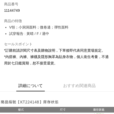
商品番号
コンビニ店頭代金引換
11144749
LINE Pay
商品の特徴
Apple Pay
V領；小洞洞面料；微卷邊；彈性面料
試穿報告 : 黃晴 / F / 適中
JKOPAY
セールスポイント
Google Pay
*訂購前請詳閱尺寸表及購物說明，下單後即代表同意賣場規定。
OP Pay Later
*內搭褲、內褲、褲襪及隱形胸罩為貼身衣物，個人衛生考量，不適
説明
用於七日鑑賞期，恕不接受退貨。
【OP Pay Later 使用説明】
AFTEE代金後払い
1. 本サービスは台湾大哥大によって提供され、台湾大哥大のユーザーは追
加の申請なしで即時に利用可能です。
説明
2. 支払い方法で「OP Pay Later」を選択すると、注文が成立した後に自動
一、 AFTEE代金後払いについて
的に OP Pay Later の取引プロセスに移行し、携帯番号を確認後、分割払
ATM払い
詳細について
おすすめ関連商品
1.お支払い方法でAFTEE代金後払いを選択すると、携帯電話認証ウィンド
いの回数や支払い期限を選択し、支払いを確認すると取引が完了します。
ウが表示されます。
3. 実際の承認額、分割回数および費用については、後続の取引確認ページ
2.SMSで認証してお支払い手続を進めてください。
配送方法
を基準とします。
3.注文するときのお支払いは不要です。商品はご指定の住所に配送されま
4. 注文成立後30分以内に確認取引を行わない場合や審査が通過しない場
す。
全家取貨付款
合、注文は自動的にキャンセルされます。「転専審査」に未通過の状況が
4.ご注文が完了すると、携帯に支払い通知のSMSが届きます。アプリ会員
発生した場合は、システムの評価基準に達していないことを意味し、評価
配送毎にNT$60、NT$1,800以上で送料無料
の場合は、AFTEE アプリプッシュ通知が届きます。