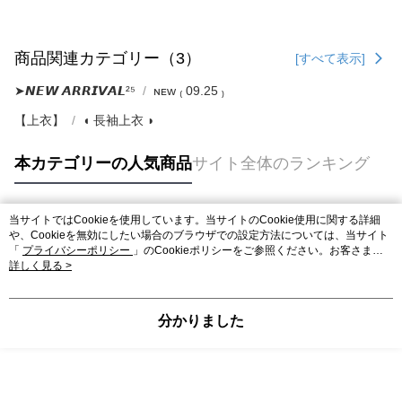
商品関連カテゴリー（3）
[すべて表示]
➤𝙉𝙀𝙒 𝘼𝙍𝙍𝙄𝙑𝘼𝙇²⁵
ɴᴇᴡ ₍ 09.25 ₎
【上衣】
◖ 長袖上衣 ◗
本カテゴリーの人気商品
サイト全体のランキング
当サイトではCookieを使用しています。当サイトのCookie使用に関する詳細
人気タグ
や、Cookieを無効にしたい場合のブラウザでの設定方法については、当サイト
「
プライバシーポリシー
」のCookieポリシーをご参照ください。お客さま
が、当サイトを引き続き使用される場合、当社がサイト利用規約のCookieポリ
詳しく見る >
シーに基づいてCookieを使用することに同意したものとみなします。
分かりました