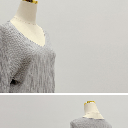
限らない）は、AFTEEに渡され当サービスで必要な範囲内で利用されま
す。AFTEEの個人情報の収集、処理、利用について、詳細はAFTEE公式ホ
ームページの『個人情報の収集、処理及び利用に関する声明』をご参照く
ださい（
https://aftee.tw/privacypolicy/
）。
AFTEEの初回ご利用の際に、審査を通過すれば、最高額がNT$10,000にな
ります。支払い期限を過ぎた場合、その金額に基づいて年利20%の遅延滞
納金が加算されます。未成年の利用者は、事前に法定代理人または後見人
の同意を得ればAFTEEをご利用いただけます。
個人情報の処理、利用について疑問がある、または関連する法律の権利を
行使したい場合は、ネットプロテクションズ
cs_tw@netprotections.co.jp
にご連絡ください。上記に示した個人情報を、必要な購入注文書とあわせ
てAFTEEにご提供いただく、またはAFTEEにあなたの個人情報の収集、処
理、利用を許可することににご同意いただけない場合は、当サービスを選
択しないでください。