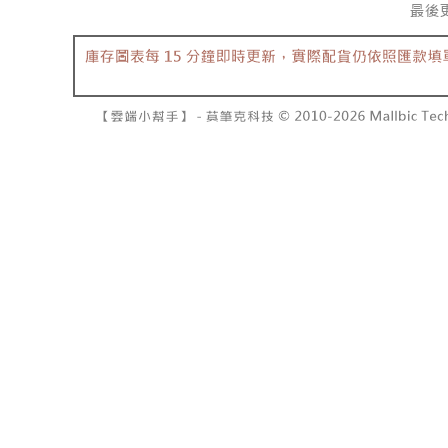
7-11取貨
１．透過由
交易，需
每筆NT$6
求債權轉
２．關於
付款後7-1
https://aft
每筆NT$6
３．未成
「AFTE
宅配
任。
４．使用「
每筆NT$1
即時審查
結果請求
國家/地區
５．嚴禁
形，恩沛
動。