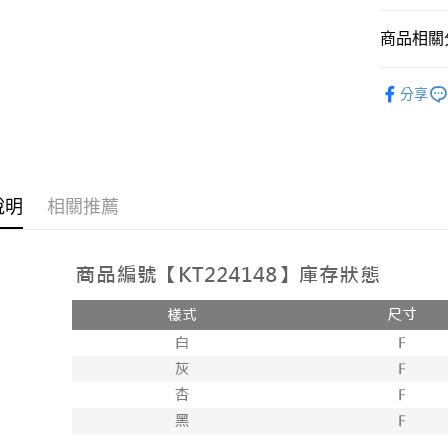
相關說明
【大哥付
商品相關分
AFTEE先
1.本服務
2.付款方
相關說明
➤𝙉𝙀𝙒 𝘼𝙍
流程，驗
【關於「A
分享
ATM付款
完成交易
AFTEE
【上衣】
3.實際核
便利好安
4.訂單成
１．簡單
【上衣】
消。如遇
２．便利
運送方式
無法說明
３．安心
【繳款方
全家取貨
說明
相關推薦
1.分期款
【「AFT
醒簡訊。
每筆NT$6
１．於結帳
2.透過簡
付」結帳
帳／街口支
付款後全
２．訂單
３．收到繳
每筆NT$6
【注意事
／ATM／
1.本服務
※ 請注意
已關閉，
用戶於交
絡購買商品
款買賣價
先享後付
每筆NT$10
2.基於同
※ 交易是
資料（包
是否繳費成
已關閉，請
用，由本
付客戶支
每筆NT$10
3.完整用
【注意事