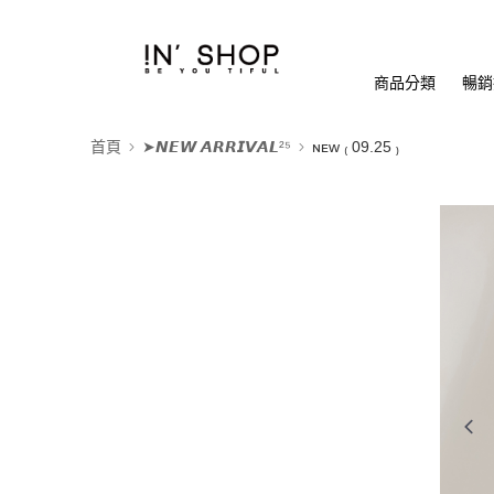
商品分類
暢銷排
首頁
➤𝙉𝙀𝙒 𝘼𝙍𝙍𝙄𝙑𝘼𝙇²⁵
ɴᴇᴡ ₍ 09.25 ₎