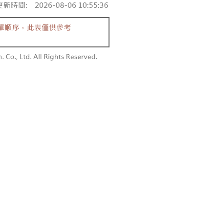
付款
恩沛科技股份有限公司提供之「AFTEE先享後付」服務完成之
依本服務之必要範圍內提供個人資料，並將交易相關給付款項請
0，滿NT$1,800(含以上)免運費
讓予恩沛科技股份有限公司。
個人資料處理事宜，請瀏覽以下網址：
1取貨
ee.tw/terms/#terms3
0，滿NT$1,600(含以上)免運費
年的使用者請事先徵得法定代理人或監護人之同意方可使用
E先享後付」，若未經同意申辦者引起之損失，本公司不負相關責
AFTEE先享後付」時，將依據個別帳號之用戶狀況，依本公司
00，滿NT$2,500(含以上)免運費
核予不同之上限額度；若仍有額度不足之情形，本公司將視審查
用戶進行身份認證。
配送
查看運費
一人註冊多個帳號或使用他人資訊註冊。若發現惡意使用之情
科技股份有限公司將有權停止該用戶之使用額度並採取法律行