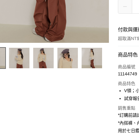
付款與運
超取滿NT$
付款方式
商品特色
信用卡一
商品編號
11144749
超商取貨
商品特色
LINE Pay
V領；
試穿報告 
Apple Pay
銷售重點
街口支付
*訂購前
*內搭褲
Google Pa
用於七日
大哥付你