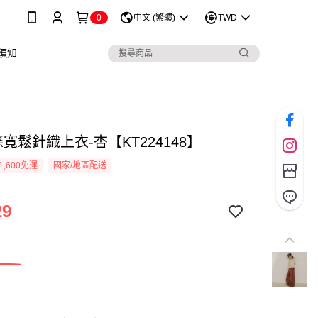
0
中文 (繁體)
TWD
須知
寬鬆針織上衣-杏【KT224148】
1,600免運
國家/地區配送
29