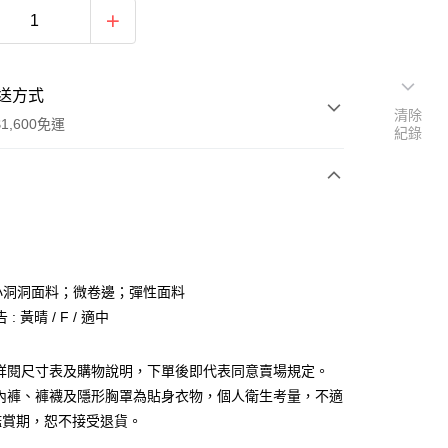
送方式
清除
1,600免運
紀錄
次付款
付款
小洞洞面料；微卷邊；彈性面料
: 黃晴 / F / 適中
請詳閱尺寸表及購物說明，下單後即代表同意賣場規定。
、內褲、褲襪及隱形胸罩為貼身衣物，個人衛生考量，不適
y
鑑賞期，恕不接受退貨。
分期