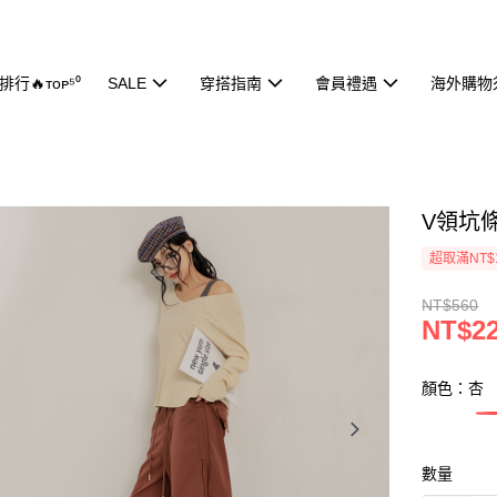
行🔥ᴛᴏᴘ⁵⁰
SALE
穿搭指南
會員禮遇
海外購物
V領坑條
超取滿NT$
NT$560
NT$2
顏色：杏
數量