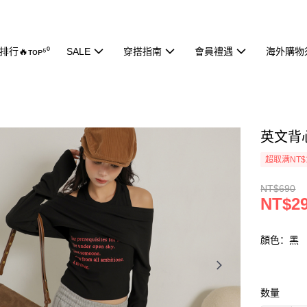
行🔥ᴛᴏᴘ⁵⁰
SALE
穿搭指南
會員禮遇
海外購物
英文背心
超取满NT$
NT$690
NT$2
顏色：黑
数量