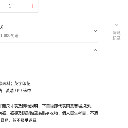
送
清除
1,600免运
纪录
次付款
付款
條面料；英字印花
: 黃晴 / F / 適中
請詳閱尺寸表及購物說明，下單後即代表同意賣場規定。
、內褲、褲襪及隱形胸罩為貼身衣物，個人衛生考量，不適
y
鑑賞期，恕不接受退貨。
分期