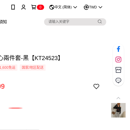
0
中文 (简体)
TWD
須知
兩件套-黑【KT24523】
1,600免运
国家/地区配送
99