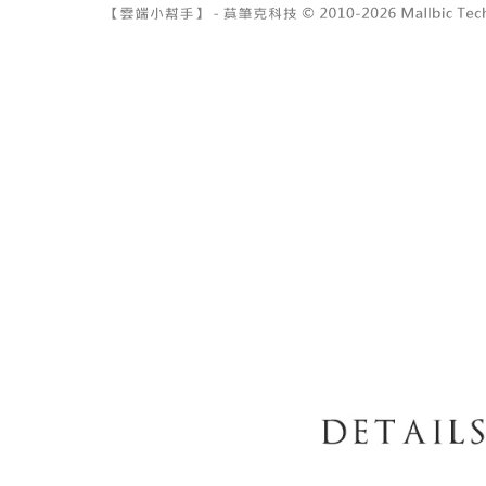
7-11取貨
2. 結帳金
3. 目前
每笔NT$6
三、聲明
付款後7-1
「AFTE
每笔NT$6
)所提供，
(包含但不
宅配
予 AFT
集、處理、
每笔NT$1
明』（
http
國家/地區
若款項超過
未成年的
AFTEE。
若您對於
聯繫恩沛
同必要之購
人資料，