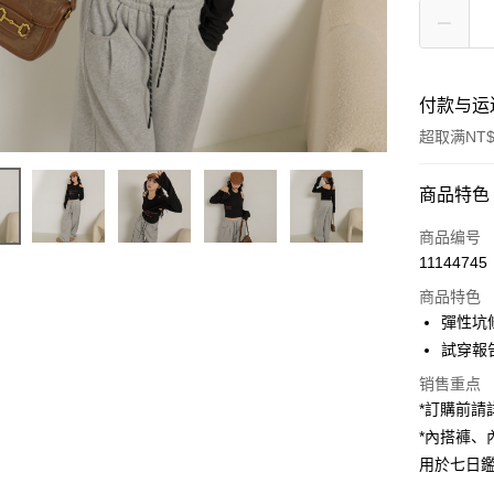
付款与运
超取满NT$
付款方式
商品特色
信用卡一
商品编号
11144745
超商取货
商品特色
LINE Pay
彈性坑
試穿報告 
Apple Pay
销售重点
街口支付
*訂購前
*內搭褲
Google Pa
用於七日
大哥付你