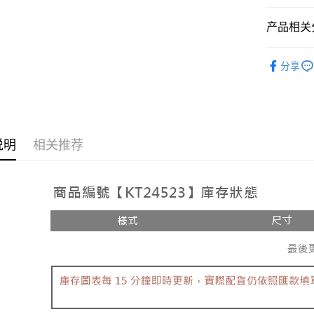
相关说明
【大哥付
产品相关分
AFTEE先
1. 本服
人月租型
相关说明
➤𝙉𝙀𝙒 𝘼𝙍
2. 付款
一、關於 A
分享
ATM付款
流程，验
1. 於付
人气商品
完成交易
窗。
3. 实际
2. 進行
【套裝兩
4. 订单
3. 訂單
运送方式
消。如遇 
【上衣】
4. 下訂
容。
AFTEE 
全家取貨
说明
相关推荐
【缴款方
5. 收到
1. 分期
每笔NT$6
APP於四
短信。
2. 通过
付款後全
請留意繳費期
账／街口支付
享有最長 
每笔NT$6
【注意事
繳費期限，
已關閉，
1. 本服
算出。使用
过本服务
定能夠在期
每笔NT$10
本公司后
收到商品與
2. 基于
已關閉，請
资料（包
二、付款
每笔NT$10
用，由台
1. 初次
3. 完整
之上限額