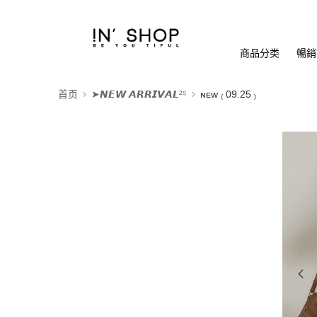
商品分类
暢銷排
首页
➤𝙉𝙀𝙒 𝘼𝙍𝙍𝙄𝙑𝘼𝙇²⁵
ɴᴇᴡ ₍ 09.25 ₎