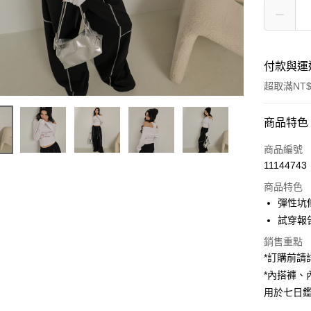
付款與運
超取滿NT$
付款方式
商品特色
信用卡一
商品編號
11144743
超商取貨
商品特色
LINE Pay
彈性坑
試穿報告 
Apple Pay
銷售重點
街口支付
*訂購前
*內搭褲
Google Pa
用於七日
大哥付你