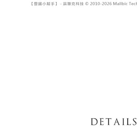
7-11取貨
１．透過由
交易，需
每筆NT$6
求債權轉
２．關於
付款後7-1
https://aft
每筆NT$6
３．未成
「AFTE
宅配
任。
４．使用「
每筆NT$1
即時審查
結果請求
國家/地區
５．嚴禁
形，恩沛
動。