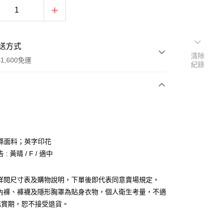
送方式
清除
1,600免運
紀錄
次付款
付款
條面料；英字印花
: 黃晴 / F / 適中
請詳閱尺寸表及購物說明，下單後即代表同意賣場規定。
、內褲、褲襪及隱形胸罩為貼身衣物，個人衛生考量，不適
y
鑑賞期，恕不接受退貨。
分期