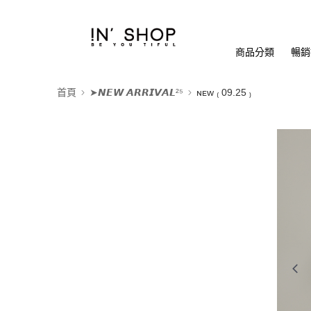
商品分類
暢銷排
首頁
➤𝙉𝙀𝙒 𝘼𝙍𝙍𝙄𝙑𝘼𝙇²⁵
ɴᴇᴡ ₍ 09.25 ₎