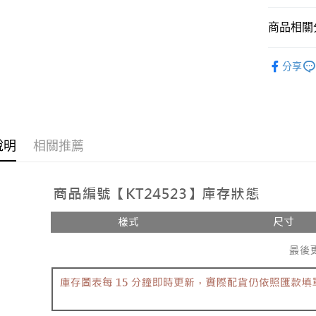
相關說明
【大哥付
商品相關分
AFTEE先
1.本服務
2.付款方
相關說明
➤𝙉𝙀𝙒 𝘼𝙍
流程，驗
【關於「A
分享
ATM付款
完成交易
AFTEE
人氣商品
3.實際核
便利好安
4.訂單成
１．簡單
【套裝兩
消。如遇
２．便利
運送方式
無法說明
【上衣】
３．安心
【繳款方
全家取貨
說明
相關推薦
1.分期款
【「AFT
醒簡訊。
每筆NT$6
１．於結帳
2.透過簡
付」結帳
帳／街口支
付款後全
２．訂單
３．收到繳
每筆NT$6
【注意事
／ATM／
1.本服務
※ 請注意
已關閉，
用戶於交
絡購買商品
款買賣價
先享後付
每筆NT$10
2.基於同
※ 交易是
資料（包
是否繳費成
已關閉，請
用，由本
付客戶支
每筆NT$10
3.完整用
【注意事