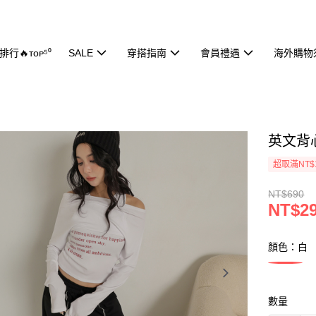
行🔥ᴛᴏᴘ⁵⁰
SALE
穿搭指南
會員禮遇
海外購物
英文背心
超取滿NT$
NT$690
NT$2
顏色：白
數量