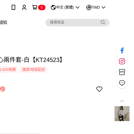
0
中文 (繁體)
TWD
須知
兩件套-白【KT24523】
1,600免運
國家/地區配送
99