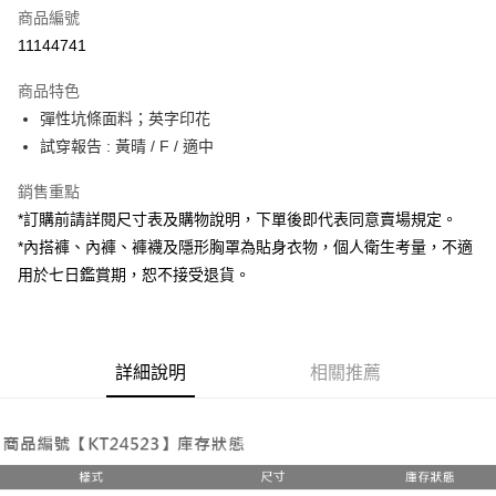
商品編號
超商取貨付款
11144741
LINE Pay
商品特色
Apple Pay
彈性坑條面料；英字印花
試穿報告 : 黃晴 / F / 適中
街口支付
銷售重點
Google Pay
*訂購前請詳閱尺寸表及購物說明，下單後即代表同意賣場規定。
大哥付你分期
*內搭褲、內褲、褲襪及隱形胸罩為貼身衣物，個人衛生考量，不適
相關說明
用於七日鑑賞期，恕不接受退貨。
【大哥付你分期使用說明】
AFTEE先享後付
1.本服務由台灣大哥大提供，台灣大哥大用戶可立即使用無須另外申請。
2.付款方式選擇「大哥付你分期」，訂單成立後會自動跳轉到大哥付的交易
相關說明
流程，驗證手機門號後，選擇欲分期的期數、繳款截止日，確認付款後即完
【關於「AFTEE先享後付」】
成交易。
詳細說明
相關推薦
ATM付款
AFTEE先享後付是「在收到商品之後才付款」的支付方式。 讓您購物簡單
3.實際核准額度、可分期數及費用金額請依後續交易確認頁面所載為準。
便利好安心！
4.訂單成立30分鐘內，如未前往確認交易或遇審核未通過，訂單將自動取
１．簡單：不需註冊會員、不需綁卡、不需儲值。
運送方式
消。如遇「轉專審核」未通過狀況，表示未達大哥付你分期系統評分，恕無
２．便利：只要手機號碼，簡訊認證，即可結帳。
法說明評估內容。
３．安心：先確認商品／服務後，再付款。
全家取貨付款
【繳款方式說明】
1.分期款項不併入電信帳單，「大哥付你分期」於每月結算日後寄送繳費提
每筆NT$60，滿NT$1,800(含以上)免運費