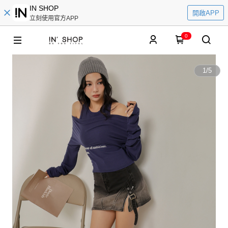
IN SHOP
開啟APP
立刻使用官方APP
0
1
/
5