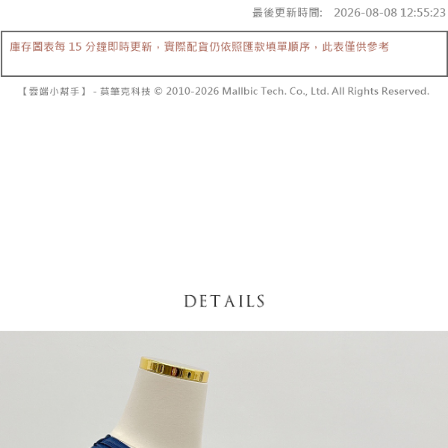
【「AFTEE先享後付」結帳流程】
醒簡訊。
１．於結帳方式選擇「AFTEE先享後付」後，將跳轉至「AFTEE先享後付」
2.透過簡訊連結打開帳單後，可選擇「超商條碼／台灣大直營門市／銀行轉
付款後全家取貨
結帳頁面，進行簡訊認證並確認金額後，即可完成結帳。
帳／街口支付／iPASS MONEY」等通路繳費。
２．訂單成立數日內，您將收到繳費通知簡訊。
每筆NT$60，滿NT$1,600(含以上)免運費
３．收到繳費通知簡訊後14天內，點擊此簡訊中的連結，可透過四大超商／
【注意事項】
ATM／網路銀行／等多元方式進行付款，方視為交易完成。
已關閉，請勿下單
1.本服務係由「台灣大哥大股份有限公司」（以下簡稱本公司）所提供，讓
※ 請注意：結帳手續完成當下不需立刻繳費，但若您需要取消訂單，請聯絡
用戶於交易時，得透過本服務購買商品或服務，並由商店將買賣／分期付款
每筆NT$10,000
購買商品的店家。未經商家同意取消之訂單仍視為有效，需透過AFTEE先享
買賣價金債權讓與本公司後，依約使用本公司帳單繳交帳款。
後付繳納相關費用。
2.基於同意付款使用「大哥付你分期」之契約關係目的，商店將以您的個人
已關閉，請勿下單(付取)
※ 交易是否成功請以「AFTEE先享後付 」之結帳頁面顯示為準，若有關於
資料（包含姓名、電話或地址）提供予台灣大哥大進項蒐集、處理及利用，
是否繳費成功／繳費後需取消欲退款等相關疑問，請聯繫「AFTEE先享後付
每筆NT$10,000
由本公司與您本人進行分期帳單所需資料之確認、核對及更正。
客戶支援中心」
https://netprotections.freshdesk.com/support/home
3.完整用戶服務條款，請詳閱以下連結：
https://oppay.tw/userRule
7-11取貨付款
【注意事項】
１．透過由恩沛科技股份有限公司提供之「AFTEE先享後付」服務完成之交
每筆NT$60，滿NT$1,800(含以上)免運費
易，需依本服務之必要範圍內提供個人資料，並將交易相關給付款項請求債
權轉讓予恩沛科技股份有限公司。
付款後7-11取貨
２．關於個人資料處理事宜，請瀏覽以下網址：
每筆NT$60，滿NT$1,600(含以上)免運費
https://aftee.tw/terms/#terms3
３．未成年的使用者請事先徵得法定代理人或監護人之同意方可使用
宅配
「AFTEE先享後付」，若未經同意申辦者引起之損失，本公司不負相關責
任。
每筆NT$100，滿NT$2,500(含以上)免運費
４．使用「AFTEE先享後付」時，將依據個別帳號之用戶狀況，依本公司即
時審查核予不同之上限額度；若仍有額度不足之情形，本公司將視審查結果
國家/地區配送
查看運費
請求用戶進行身份認證。