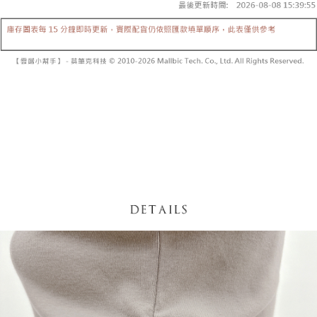
【「AFTEE先享後付」結帳流程】
醒簡訊。
１．於結帳方式選擇「AFTEE先享後付」後，將跳轉至「AFTEE先享後付」
2.透過簡訊連結打開帳單後，可選擇「超商條碼／台灣大直營門市／銀行轉
付款後全家取貨
結帳頁面，進行簡訊認證並確認金額後，即可完成結帳。
帳／街口支付／iPASS MONEY」等通路繳費。
２．訂單成立數日內，您將收到繳費通知簡訊。
每筆NT$60，滿NT$1,600(含以上)免運費
３．收到繳費通知簡訊後14天內，點擊此簡訊中的連結，可透過四大超商／
【注意事項】
ATM／網路銀行／等多元方式進行付款，方視為交易完成。
已關閉，請勿下單
1.本服務係由「台灣大哥大股份有限公司」（以下簡稱本公司）所提供，讓
※ 請注意：結帳手續完成當下不需立刻繳費，但若您需要取消訂單，請聯絡
用戶於交易時，得透過本服務購買商品或服務，並由商店將買賣／分期付款
每筆NT$10,000
購買商品的店家。未經商家同意取消之訂單仍視為有效，需透過AFTEE先享
買賣價金債權讓與本公司後，依約使用本公司帳單繳交帳款。
後付繳納相關費用。
2.基於同意付款使用「大哥付你分期」之契約關係目的，商店將以您的個人
已關閉，請勿下單(付取)
※ 交易是否成功請以「AFTEE先享後付 」之結帳頁面顯示為準，若有關於
資料（包含姓名、電話或地址）提供予台灣大哥大進項蒐集、處理及利用，
是否繳費成功／繳費後需取消欲退款等相關疑問，請聯繫「AFTEE先享後付
每筆NT$10,000
由本公司與您本人進行分期帳單所需資料之確認、核對及更正。
客戶支援中心」
https://netprotections.freshdesk.com/support/home
3.完整用戶服務條款，請詳閱以下連結：
https://oppay.tw/userRule
7-11取貨付款
【注意事項】
１．透過由恩沛科技股份有限公司提供之「AFTEE先享後付」服務完成之交
每筆NT$60，滿NT$1,800(含以上)免運費
易，需依本服務之必要範圍內提供個人資料，並將交易相關給付款項請求債
權轉讓予恩沛科技股份有限公司。
付款後7-11取貨
２．關於個人資料處理事宜，請瀏覽以下網址：
每筆NT$60，滿NT$1,600(含以上)免運費
https://aftee.tw/terms/#terms3
３．未成年的使用者請事先徵得法定代理人或監護人之同意方可使用
宅配
「AFTEE先享後付」，若未經同意申辦者引起之損失，本公司不負相關責
任。
每筆NT$100，滿NT$2,500(含以上)免運費
４．使用「AFTEE先享後付」時，將依據個別帳號之用戶狀況，依本公司即
時審查核予不同之上限額度；若仍有額度不足之情形，本公司將視審查結果
國家/地區配送
查看運費
請求用戶進行身份認證。