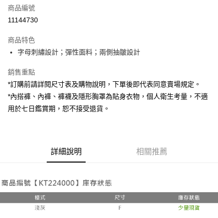
商品編號
超商取貨付款
11144730
LINE Pay
商品特色
Apple Pay
字母刺繡設計；彈性面料；兩側抽皺設計
街口支付
銷售重點
*訂購前請詳閱尺寸表及購物說明，下單後即代表同意賣場規定。
Google Pay
*內搭褲、內褲、褲襪及隱形胸罩為貼身衣物，個人衛生考量，不適
大哥付你分期
用於七日鑑賞期，恕不接受退貨。
相關說明
【大哥付你分期使用說明】
AFTEE先享後付
1.本服務由台灣大哥大提供，台灣大哥大用戶可立即使用無須另外申請。
2.付款方式選擇「大哥付你分期」，訂單成立後會自動跳轉到大哥付的交易
相關說明
詳細說明
相關推薦
流程，驗證手機門號後，選擇欲分期的期數、繳款截止日，確認付款後即完
【關於「AFTEE先享後付」】
成交易。
ATM付款
AFTEE先享後付是「在收到商品之後才付款」的支付方式。 讓您購物簡單
3.實際核准額度、可分期數及費用金額請依後續交易確認頁面所載為準。
便利好安心！
4.訂單成立30分鐘內，如未前往確認交易或遇審核未通過，訂單將自動取
１．簡單：不需註冊會員、不需綁卡、不需儲值。
運送方式
消。如遇「轉專審核」未通過狀況，表示未達大哥付你分期系統評分，恕無
２．便利：只要手機號碼，簡訊認證，即可結帳。
法說明評估內容。
３．安心：先確認商品／服務後，再付款。
全家取貨付款
【繳款方式說明】
1.分期款項不併入電信帳單，「大哥付你分期」於每月結算日後寄送繳費提
每筆NT$60，滿NT$1,800(含以上)免運費