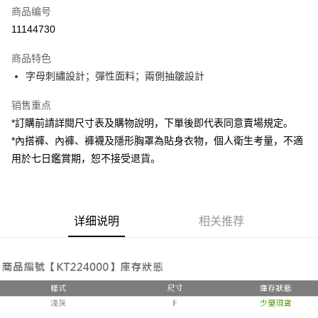
商品编号
超商取货付款
11144730
LINE Pay
商品特色
Apple Pay
字母刺繡設計；彈性面料；兩側抽皺設計
街口支付
销售重点
*訂購前請詳閱尺寸表及購物說明，下單後即代表同意賣場規定。
Google Pay
*內搭褲、內褲、褲襪及隱形胸罩為貼身衣物，個人衛生考量，不適
大哥付你分期
用於七日鑑賞期，恕不接受退貨。
相关说明
【大哥付你分期使用说明】
AFTEE先享后付
1. 本服务由台湾大哥大提供，电信用户可立即使用无须另外申请。（限个人
月租型门号，不开放公司户及预付卡使用）
相关说明
详细说明
相关推荐
2. 付款方式选择 “大哥付你分期”，订单成立后会自动跳转到大哥付的交易流
一、關於 AFTEE先享後付
程，验证手机门号后，选择欲分期的期数、缴款截止日，确认付款后即完成
ATM付款
1. 於付款方式選擇AFTEE先享後付，將跳出AFTEE先享後付手機驗證視
交易。
窗。
3. 实际核准额度、可分期数及费用金额请依后续交易确认页面所载为准。
2. 進行簡訊驗證之後，即可完成結帳手續。
运送方式
4. 订单成立30分钟内，如未前往确认交易或遇审核未通过，订单将自动取
3. 訂單確認後不需事先繳費，商品會配送至您的指定地址。
消。如遇 “转专审核”未通过状况，表示未达系统评分，恕无法说明评估内
4. 下訂完成後，您的手機會收到一封繳費通知簡訊，APP會員則會收到
全家取貨付款
容。
AFTEE APP推播通知。
【缴款方式说明】
每笔NT$60，满NT$1,800(含以上)免运费