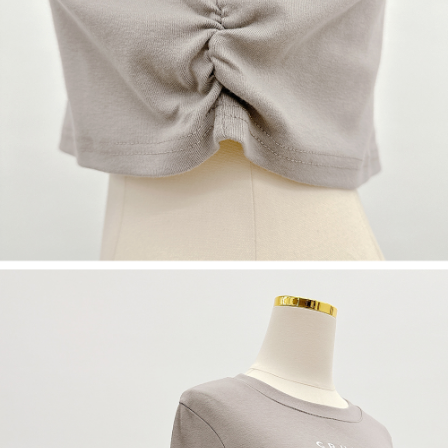
若款項超過繳費期限，將根據當次的金額加收年利率 16% 的逾期滯納金。
未成年的使用者，請事先徵得法定代理人或監護人之同意方可使用
AFTEE。
若您對於個人資料之處理、利用有任何疑問，或欲行使相關法律權利，請聯
繫恩沛科技股份有限公司。若您不同意我們將上開所示之個人資料，連同必
要之購買訂單資訊提供予 AFTEE ，或讓 AFTEE 蒐集處理利用您的個人資
料，請勿選用本服務。