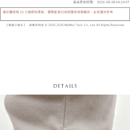
5. 收到商品當下無需繳費，確認無誤後，請再利用繳費通知簡訊或AFTEE
1. 分期款项不并入电信账单，“大哥付你分期”于每月结算日后寄送缴费提醒
APP於四大便利商店‧ATM/網銀等方式進行付款。
短信。
付款後全家取貨
2. 通过短信链接打开账单后，可选择 “超商条码／台湾大直营门市／银行转
請留意繳費期限為 14 天。唯有下載 AFTEE App 成為 AFTEE 會員者方能享
每笔NT$60，满NT$1,600(含以上)免运费
账／街口支付／iPASS MONEY”等通路缴费。
有最長 45 天內付款之服務。
已關閉，請勿下單
【注意事项】
繳費期限，為商家向您請款的時間，再加上使用AFTEE可延長的天數所計算
1. 本服务系由 “台湾大哥大股份有限公司”所提供，让用户于交易时，得通过
每笔NT$10,000
出。使用AFTEE下訂可以延長您收到商品前的繳費天數，但無法保證一定能
本服务购买商品或服务，并由商店将买卖／分期付款买卖价金债权让与本公
夠在期限內收到商品(例如:預購商品或預計到貨時間較長者)。因此無論收到
司后，依约使用本公司账单缴交账款。
已關閉，請勿下單(付取)
商品與否，仍需要請您在AFTEE規定的時間內完成繳費。
2. 基于同意付款使用 “大哥付你分期”之契约关系目的，商店将以您的个人资
每笔NT$10,000
料（包含姓名、电话或地址）提供予台湾大哥大进项收集、处理及利用，由
二、付款限制
台湾大哥大与本人进行分期账单所需资料之确认、核对及更正。
1. 初次使用 AFTEE 時，將依認證結果及本公司審查結果，核予每個人不同
7-11取貨付款
3. 完整用户服务条款，请详阅以下链接：
https://oppay.tw/userRule
之上限額度
2. 結帳金額須大於NT$30
每笔NT$60，满NT$1,800(含以上)免运费
3. 目前僅支援台灣會員
付款後7-11取貨
三、聲明條款
每笔NT$60，满NT$1,600(含以上)免运费
「AFTEE先享後付」(下稱本服務)乃由恩沛科技股份有限公司(下稱 AFTEE )
所提供，並由 AFTEE 向您收取款項。因使用本服務所須提供之個人資料(包
宅配
含但不限於訂購人姓名、電話，收件人姓名、電話、收件地址)，將交付予
AFTEE 於本服務必要服務範圍內運用。關於 AFTEE 對於個人資料之蒐集、
每笔NT$100，满NT$2,500(含以上)免运费
處理、利用，詳參 AFTEE 官網之『個人資料蒐集、處理及利用告知聲明』
（
https://aftee.tw/privacypolicy/
）。
國家/地區配送
查看运费