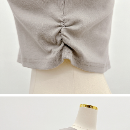
NT$60/pesanan | Penghantaran percuma untuk pesanan
1. Jumlah yang diperakui untuk pengguna kali pertama boleh sehingga
[Nota Penting]
NT$1,600 atau lebih
NT$10,000. Amaun diperakui sebenar yang diluluskan akan berdasarkan
keputusan pensijilan dan semakan oleh AFTEE.
Perkhidmatan ini disediakan oleh Taiwan Mobile Co., Ltd. (“Syarikat”),
宅配
2. Amaun perbelanjaan minimum mestilah lebih besar daripada NT$20.
yang membolehkan pelanggan membeli barangan atau perkhidmatan
3. Pada masa ini hanya tersedia untuk ahli Taiwan.
NT$100/pesanan | Penghantaran percuma untuk pesanan
melalui perkhidmatan ini pada masa transaksi. Hasil daripada pembelian
atau pembayaran ansuran akan dipindahkan oleh peniaga kepada
NT$2,500 atau lebih
Ketiga, Syarat Perkhidmatan
Syarikat, dan pelanggan hendaklah membuat pembayaran mengikut
Perkhidmatan AFTEE Beli Sekarang Bayar Kemudian disediakan oleh NP
perjanjian menggunakan sistem bil Syarikat.
國家/地區配送
Kadar Penghantaran
Taiwan, Inc. dan AFTEE akan membuat bil kepada pengguna. AFTEE
akan menggunakan data peribadi yang dikumpul (termasuk nama
Untuk memenuhi hubungan kontrak yang terjalin melalui persetujuan
pembeli, no. telefon, nama penerima, no. telefon, alamat penerima) untuk
penggunaan OP Pay Later, peniaga akan memberikan maklumat peribadi
penggunaan perkhidmatan. Sila rujuk kepada "Penyata Pengumpulan
anda (termasuk nama, nombor telefon, atau alamat) kepada Syarikat bagi
Data Peribadi, Pemprosesan, Penggunaan"
tujuan pengumpulan, pemprosesan dan penggunaan data yang
(https://aftee.tw/privacypolicy/
) untuk maklumat lanjut.
diperlukan untuk pengebilan ansuran, termasuk pengesahan,
pengesahan semula dan pembetulan.
Jumlah yang diperakui untuk pengguna kali pertama yang lulus
kelulusan boleh sehingga NT$10,000. Jika pengguna tidak membuat
Untuk terma perkhidmatan penuh, sila rujuk pautan berikut:
pembayaran dalam tempoh tersebut, yuran pembayaran lewat sebanyak
https://oppay.tw/userRule
" target="_blank" class="link revert-
20% setahun akan dikenakan. Pengguna bawah umur dikehendaki
style">https://oppay.tw/userRule
mendapatkan kebenaran daripada ibu bapa atau penjaga yang sah
untuk menggunakan AFTEE.
【Panduan Penggunaan Pembayaran Ansuran Gogo】
1. Perkhidmatan ini disediakan oleh Taiwan Mobile, pengguna telefon
Sila hubungi NP Taiwan Inc. di
cs_tw@netprotections.co.jp
jika anda
mudah alih boleh segera menggunakan tanpa perlu memohon lagi.
mempunyai sebarang kebimbangan mengenai pemprosesan dan
(Hanya untuk nombor langganan peribadi, tidak terbuka untuk syarikat
penggunaan pada data peribadi. Jika anda tidak bersetuju dengan data