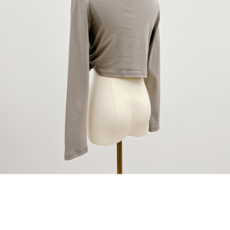
1. Perkhidmatan ini disediakan oleh "Taiwan Mobile Co., Ltd." untuk
membolehkan pengguna membeli produk atau perkhidmatan melalui
perkhidmatan ini semasa transaksi, dan kedai akan menyerahkan hak
tuntutan harga jual/beli ansuran kepada syarikat ini untuk membayar bil
menggunakan bil syarikat ini.
2. Berdasarkan tujuan kontrak persetujuan pembayaran menggunakan
"Pembayaran Ansuran Gogo", kedai akan memberikan maklumat peribadi
anda (termasuk nama, telefon atau alamat) kepada Taiwan Mobile untuk
pengumpulan, pemprosesan dan penggunaan, untuk pengesahan,
semakan dan pembetulan data yang diperlukan untuk bil ansuran oleh
Taiwan Mobile.
3. Sila baca syarat perkhidmatan pengguna secara lengkap melalui
pautan berikut: https://oppay.tw/userRule