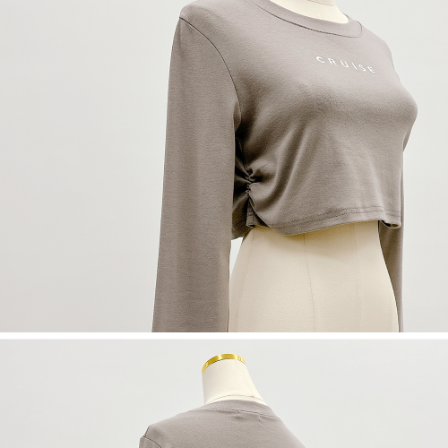
dan kad prabayar)
peribadi yang disenaraikan seperti di atas akan dikumpul dan digunakan
2. Pilihan kaedah pembayaran "Pembayaran Ansuran Gogo", selepas
oleh AFTEE, sila jangan gunakan perkhidmatan ini.
pesanan ditubuhkan, akan secara automatik dialihkan ke proses
transaksi Gogo, selepas pengesahan nombor telefon, pilih bilangan
ansuran yang diingini, tarikh akhir pembayaran, dan setelah
mengesahkan pembayaran, transaksi akan selesai.
3. Jumlah kelulusan sebenar, bilangan ansuran dan jumlah bayaran
adalah berdasarkan halaman pengesahan transaksi seterusnya.
4. Dalam masa 30 minit selepas pesanan ditubuhkan, jika tidak pergi
untuk mengesahkan transaksi atau jika tidak lulus semakan, pesanan
akan dibatalkan secara automatik. Jika terdapat situasi "pindah untuk
semakan khusus" yang tidak lulus, ini menunjukkan bahawa sistem
penilaian tidak mencukupi, tiada penjelasan mengenai kandungan
penilaian boleh diberikan.
【Penerangan Kaedah Pembayaran】
1. Pembayaran ansuran tidak digabungkan dalam bil telekomunikasi,
"Pembayaran Ansuran Gogo" akan menghantar SMS peringatan
pembayaran selepas tarikh penyelesaian bulanan.
2. Melalui pautan SMS untuk membuka bil, anda boleh memilih untuk
membayar melalui "Kod bar kedai serbaneka / Kedai rasmi Taiwan
Mobile / Pemindahan bank / Pembayaran J街口 / iPASS MONEY" dan
saluran lain.
【Nota Penting】