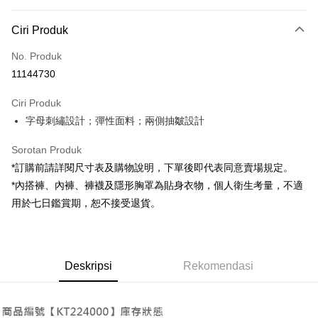
Kaedah Pembayaran
Ciri Produk
Kad Kredit (Bayaran Penuh)
No. Produk
Pengambilan di Kedai Serbaneka
11144730
LINE Pay
Ciri Produk
Apple Pay
字母刺繡設計；彈性面料；兩側抽皺設計
JKOPAY
Sorotan Produk
Google Pay
*訂購前請詳閱尺寸表及購物說明，下單後即代表同意賣場規定。
*內搭褲、內褲、褲襪及隱形胸罩為貼身衣物，個人衛生考量，不適
OP Pay Later
用於七日鑑賞期，恕不接受退貨。
Deskripsi
[Terma Penggunaan untuk OP Pay Later]
AFTEE
Perkhidmatan ini disediakan oleh Taiwan Mobile dan tersedia untuk
Deskripsi
pengguna Taiwan Mobile tanpa memerlukan permohonan tambahan.
Deskripsi
Rekomendasi
Pertama, Mengenai Perkhidmatan AFTEE Beli Sekarang Bayar Kemudian
Pemindahan ATM
1. Dengan memilih AFTEE sebagai kaedah pembayaran, mesej
Jika anda memilih OP Pay Later sebagai kaedah pembayaran, sistem
pengesahan AFTEE akan muncul.
akan mengarahkan anda secara automatik ke proses transaksi OP Pay
2. Anda boleh meneruskan pembayaran selepas pengesahan SMS.
Pilihan Penghantaran
Later selepas pesanan dibuat. Anda perlu mengesahkan nombor telefon