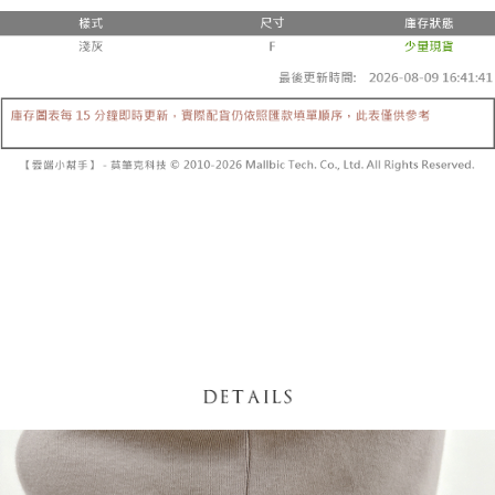
3. Tiada bayaran diperlukan apabila pesanan disahkan. Produk akan
mudah alih anda, memilih bilangan ansuran, dan menetapkan tarikh
dihantar ke alamat yang ditetapkan.
全家取貨付款
akhir pembayaran. Transaksi akan dianggap selesai setelah pembayaran
4. Setelah pesanan disahkan, anda akan menerima SMS pembayaran
disahkan.
NT$60/pesanan | Penghantaran percuma untuk pesanan
manakala ahli aplikasi akan menerima pemberitahuan tolak aplikasi
NT$1,800 atau lebih
AFTEE.
Had kredit yang diluluskan, tempoh ansuran yang tersedia, dan yuran
5. Tiada bayaran diperlukan apabila anda menerima produk. Sila buat
yang dikenakan adalah tertakluk kepada maklumat yang dinyatakan
pembayaran di empat kedai serbaneka utama, ATM atau perbankan
付款後全家取貨
pada halaman pengesahan transaksi seterusnya.
dalam talian dengan SMS pembayaran atau pemberitahuan tolak aplikasi
NT$60/pesanan | Penghantaran percuma untuk pesanan
AFTEE.
Jika transaksi tidak disahkan dalam masa 30 minit selepas pesanan
NT$1,600 atau lebih
dibuat, atau jika permohonan gagal dalam proses semakan, pesanan
Sila ambil perhatian bahawa tempoh pembayaran adalah 14 hari. Walau
akan dibatalkan secara automatik. Jika permohonan gagal pada
已關閉，請勿下單
bagaimanapun, bagi mereka yang telah memuat turun Aplikasi AFTEE
peringkat "semakan manual", ini bermakna kriteria pemarkahan sistem
dan mendaftar sebagai ahli AFTEE boleh menikmati tempoh pembayaran
NT$10,000/pesanan
tidak dipenuhi; butiran penilaian khusus tidak akan didedahkan.
sehingga 45 hari.
已關閉，請勿下單(付取)
[Arahan Pembayaran]
Tempoh pembayaran dikira dari masa kedai meminta pembayaran anda,
ditambah dengan bilangan hari yang boleh dilanjutkan oleh AFTEE. Anda
NT$10,000/pesanan
Pembayaran ansuran melalui OP Pay Later akan dibilkan secara
boleh melanjutkan tempoh pembayaran anda sebelum anda menerima
berasingan dan tidak termasuk dalam bil telekom anda. SMS peringatan
pesanan. Walau bagaimanapun, tiada jaminan bahawa anda boleh
7-11取貨付款
pembayaran akan dihantar selepas kitaran bil bulanan.
menerima pesanan anda semasa tempoh pembayaran (cth.: produk
NT$60/pesanan | Penghantaran percuma untuk pesanan
prapesanan atau produk yang mungkin mengambil masa yang lebih
Selepas mengakses bil melalui pautan dalam SMS, anda boleh
NT$1,800 atau lebih
lama untuk dihantar). Oleh itu, anda dikehendaki membuat pembayaran
menyelesaikan pembayaran anda melalui salah satu saluran berikut: kod
kepada AFTEE dalam tempoh sama ada anda menerima pesanan.
bar kedai serbaneka, kedai runcit Taiwan Mobile, pemindahan bank,
付款後7-11取貨
JKOPay, atau iPASS MONEY.
Kedua, Sekatan Pembayaran