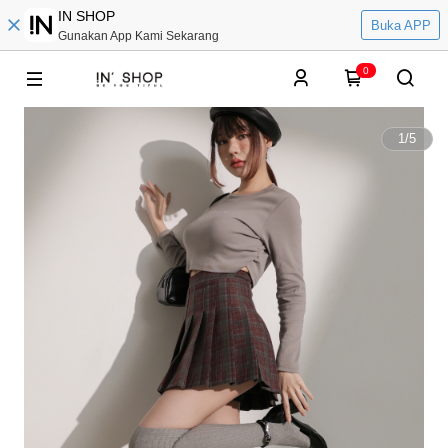
IN SHOP
Buka APP
Gunakan App Kami Sekarang
0
1
/
5