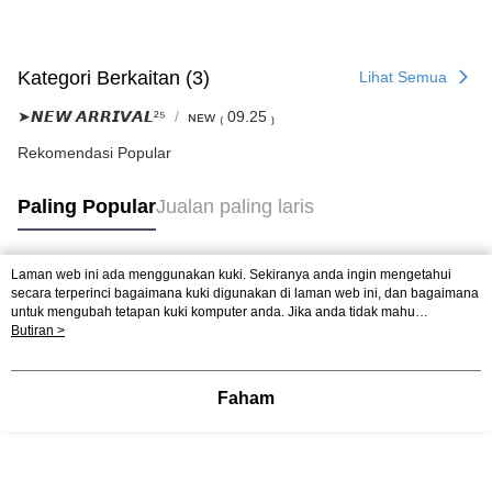
Kategori Berkaitan (3)
Lihat Semua
➤𝙉𝙀𝙒 𝘼𝙍𝙍𝙄𝙑𝘼𝙇²⁵
ɴᴇᴡ ₍ 09.25 ₎
Rekomendasi Popular
Paling Popular
Jualan paling laris
Laman web ini ada menggunakan kuki. Sekiranya anda ingin mengetahui
Tag Popular
secara terperinci bagaimana kuki digunakan di laman web ini, dan bagaimana
untuk mengubah tetapan kuki komputer anda. Jika anda tidak mahu
menggunakan kuki di komputer anda, sila rujuk penerangan mengenai kuki.
Butiran >
Dasar Privasi
Laman web ini ada menggunakan kuki. Sekiranya anda ingin
mengetahui secara terperinci bagaimana kuki digunakan di laman web ini,
dan bagaimana untuk mengubah tetapan kuki komputer anda. Jika anda tidak
Faham
mahu menggunakan kuki di komputer anda, sila rujuk penerangan mengenai
kuki.