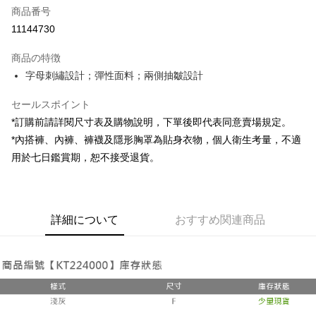
商品番号
コンビニ店頭代金引換
11144730
LINE Pay
商品の特徴
Apple Pay
字母刺繡設計；彈性面料；兩側抽皺設計
JKOPAY
セールスポイント
*訂購前請詳閱尺寸表及購物說明，下單後即代表同意賣場規定。
Google Pay
*內搭褲、內褲、褲襪及隱形胸罩為貼身衣物，個人衛生考量，不適
OP Pay Later
用於七日鑑賞期，恕不接受退貨。
説明
【OP Pay Later 使用説明】
AFTEE代金後払い
1. 本サービスは台湾大哥大によって提供され、台湾大哥大のユーザーは追
加の申請なしで即時に利用可能です。
説明
詳細について
おすすめ関連商品
2. 支払い方法で「OP Pay Later」を選択すると、注文が成立した後に自動
一、 AFTEE代金後払いについて
的に OP Pay Later の取引プロセスに移行し、携帯番号を確認後、分割払
ATM払い
1.お支払い方法でAFTEE代金後払いを選択すると、携帯電話認証ウィンド
いの回数や支払い期限を選択し、支払いを確認すると取引が完了します。
ウが表示されます。
3. 実際の承認額、分割回数および費用については、後続の取引確認ページ
2.SMSで認証してお支払い手続を進めてください。
配送方法
を基準とします。
3.注文するときのお支払いは不要です。商品はご指定の住所に配送されま
4. 注文成立後30分以内に確認取引を行わない場合や審査が通過しない場
す。
全家取貨付款
合、注文は自動的にキャンセルされます。「転専審査」に未通過の状況が
4.ご注文が完了すると、携帯に支払い通知のSMSが届きます。アプリ会員
発生した場合は、システムの評価基準に達していないことを意味し、評価
配送毎にNT$60、NT$1,800以上で送料無料
の場合は、AFTEE アプリプッシュ通知が届きます。