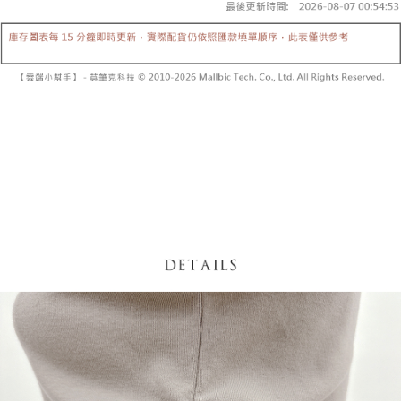
内容についての説明はいたしかねます。
5.商品受け取り時のお支払いは不要です。商品を確かめてから、SMSまた
付款後全家取貨
はアプリの通知に従って、4大コンビニ、またはATM/オンラインバンキン
グでお支払いください。
配送毎にNT$60、NT$1,600以上で送料無料
【支払い方法の説明】
1. 分割払いの金額は電信請求書に統合されず、「OP Pay Later」は毎月の
代金納付期限は最短で 14 日以内ですので、ご注意ください。AFTEE アプ
已關閉，請勿下單
締め日後に支払いリマインダーのSMSを送信します。
リをダウンロードして AFTEE 会員になるとお支払い期限を最長 45 日以内
2. SMSのリンクを通じて請求書を開いた後、「コンビニバーコード／台湾
配送毎にNT$10,000
まで延長できます。
大直営店舗／銀行振込／街口支払い／iPASS MONEY」などのチャネルで
支払いを選択できます。
已關閉，請勿下單(付取)
お支払期限は、ショップが請求した期日と、AFTEEで延長できる日数をも
とに計算されます。AFTEEで注文すると、商品を受け取るまで支払い期限
配送毎にNT$10,000
【注意事項】
を延長できますが、商品を期限内に受け取れない場合があります（例：予
1. 本サービスは「台湾大哥大株式会社」（以下「当社」といいます）によ
約商品や商品到着日が比較的遅い商品）。そのため、商品到着の有無に関
7-11取貨付款
って提供され、ユーザーが取引時に本サービスを通じて商品やサービスを
わらず、AFTEEで指定された期限内にお支払いください。
購入できるようにし、店舗が売買／分割払い売買の債権を当社に譲渡した
配送毎にNT$60、NT$1,800以上で送料無料
後、契約に基づいて当社の請求書で帳款を支払うことになります。
二、支払い限度額
2. 「OP Pay Later」を利用する契約関係の目的から、店舗はあなたの個人
付款後7-11取貨
1.初回 AFTEEを ご利用の際に、認証結果及び当社の審査の結果に基づ
情報（名前、電話または住所を含む）を台湾大哥大に提供し、収集、処理
き、限度額が設定されます。
配送毎にNT$60、NT$1,600以上で送料無料
および利用するために、当社があなた本人と分割請求書に必要な情報の確
2.決済金額は最低NT$20です。
認、照合および修正を行います。
3.現在、台湾の会員のみご利用いただけます。
宅配
3. 完全なユーザーサービス規約については、以下のリンクを参照してくだ
さい：
https://oppay.tw/userRule
三、利用規約「AFTEE代金後払い」（以下当サービスという）はネットプ
配送毎にNT$100、NT$2,500以上で送料無料
ロテクションズ（以下 AFTEE という）が提供し、AFTEEが代金を徴収し
ます。当サービスご利用の際に提供しなければならない個人情報（注文者
國家/地區配送
送料を確認
の氏名、電話番号、受取人の氏名、電話番号、受取人住所を含むがこれに