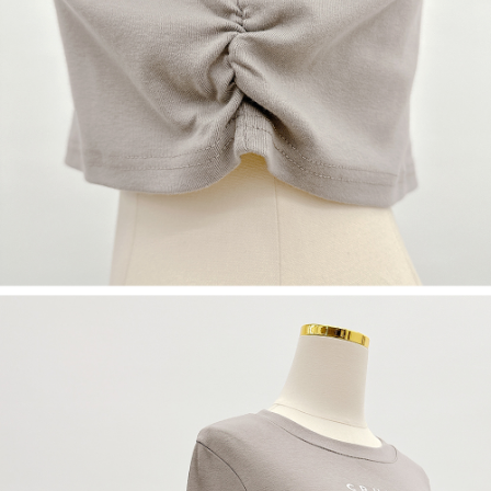
限らない）は、AFTEEに渡され当サービスで必要な範囲内で利用されま
す。AFTEEの個人情報の収集、処理、利用について、詳細はAFTEE公式ホ
ームページの『個人情報の収集、処理及び利用に関する声明』をご参照く
ださい（
https://aftee.tw/privacypolicy/
）。
AFTEEの初回ご利用の際に、審査を通過すれば、最高額がNT$10,000にな
ります。支払い期限を過ぎた場合、その金額に基づいて年利20%の遅延滞
納金が加算されます。未成年の利用者は、事前に法定代理人または後見人
の同意を得ればAFTEEをご利用いただけます。
個人情報の処理、利用について疑問がある、または関連する法律の権利を
行使したい場合は、ネットプロテクションズ
cs_tw@netprotections.co.jp
にご連絡ください。上記に示した個人情報を、必要な購入注文書とあわせ
てAFTEEにご提供いただく、またはAFTEEにあなたの個人情報の収集、処
理、利用を許可することににご同意いただけない場合は、当サービスを選
択しないでください。