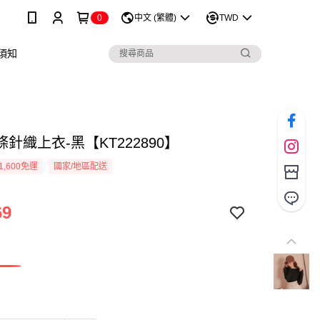
0
中文 (繁體)
TWD
須知
針織上衣-黑【KT222890】
1,600免運
國家/地區配送
69