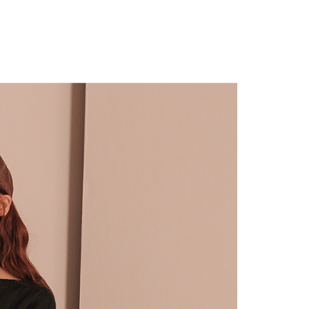
付款
恩沛科技股份有限公司提供之「AFTEE先享後付」服務完成之
依本服務之必要範圍內提供個人資料，並將交易相關給付款項請
0，滿NT$1,800(含以上)免運費
讓予恩沛科技股份有限公司。
個人資料處理事宜，請瀏覽以下網址：
1取貨
ee.tw/terms/#terms3
0，滿NT$1,600(含以上)免運費
年的使用者請事先徵得法定代理人或監護人之同意方可使用
E先享後付」，若未經同意申辦者引起之損失，本公司不負相關責
AFTEE先享後付」時，將依據個別帳號之用戶狀況，依本公司
00，滿NT$2,500(含以上)免運費
核予不同之上限額度；若仍有額度不足之情形，本公司將視審查
用戶進行身份認證。
配送
查看運費
一人註冊多個帳號或使用他人資訊註冊。若發現惡意使用之情
科技股份有限公司將有權停止該用戶之使用額度並採取法律行