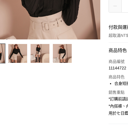
付款與運
超取滿NT$
付款方式
商品特色
信用卡一
商品編號
11144722
超商取貨
商品特色
LINE Pay
合身短
Apple Pay
銷售重點
*訂購前
街口支付
*內搭褲
用於七日
Google Pa
大哥付你