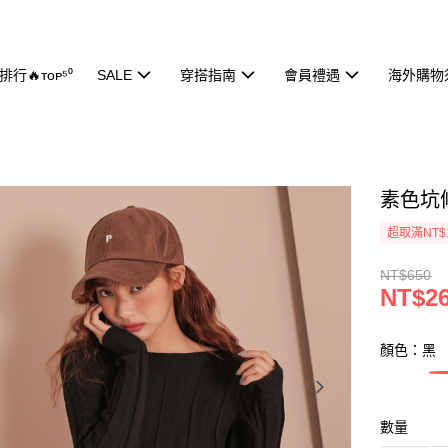
行🔥ᴛᴏᴘ⁵⁰
SALE
穿搭指南
會員禮遇
海外購物
素色坑條
超取滿NT$
NT$650
NT$2
顏色：黑
數量