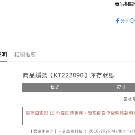
相關說明
商品相關分
【大哥付
AFTEE先
1.本服務
➤𝙉𝙀𝙒 𝘼𝙍
2.付款方
相關說明
分享
流程，驗
人氣商品
【關於「A
ATM付款
完成交易
AFTEE
【上衣】
3.實際核
便利好安
4.訂單成
１．簡單
消。如遇
２．便利
運送方式
無法說明
３．安心
說明
相關推薦
【繳款方
全家取貨
1.分期款
【「AFT
醒簡訊。
每筆NT$6
１．於結帳
2.透過簡
付」結帳
帳／街口支
付款後全
２．訂單
３．收到繳
每筆NT$6
【注意事
／ATM／
1.本服務
※ 請注意
已關閉，
用戶於交
絡購買商品
款買賣價
先享後付
每筆NT$10
2.基於同
※ 交易是
資料（包
是否繳費成
已關閉，請
用，由本
付客戶支
每筆NT$10
3.完整用
【注意事