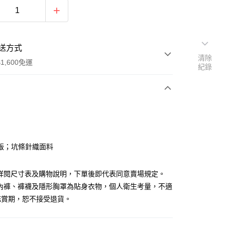
送方式
清除
1,600免運
紀錄
次付款
付款
版；坑條針織面料
請詳閱尺寸表及購物說明，下單後即代表同意賣場規定。
、內褲、褲襪及隱形胸罩為貼身衣物，個人衛生考量，不適
鑑賞期，恕不接受退貨。
y
分期