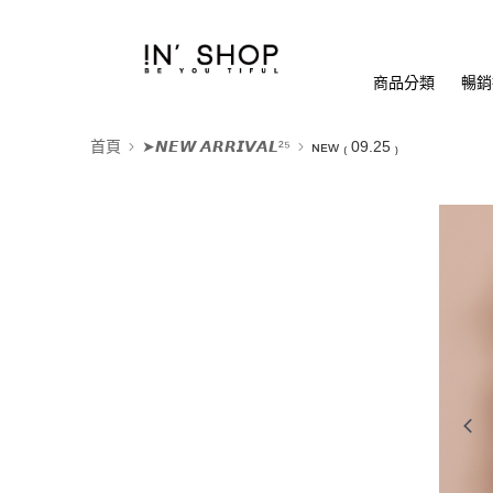
商品分類
暢銷排
首頁
➤𝙉𝙀𝙒 𝘼𝙍𝙍𝙄𝙑𝘼𝙇²⁵
ɴᴇᴡ ₍ 09.25 ₎