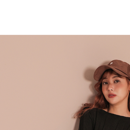
7-11取貨
１．透過由
交易，需
每筆NT$6
求債權轉
２．關於
付款後7-1
https://aft
每筆NT$6
３．未成
「AFTE
宅配
任。
４．使用「
每筆NT$1
即時審查
結果請求
國家/地區
５．嚴禁
形，恩沛
動。