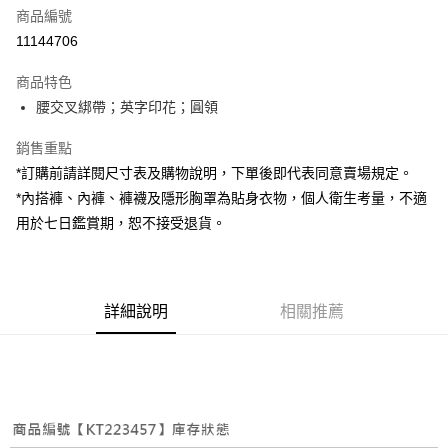
商品編號
超商取貨付款
11144706
LINE Pay
商品特色
Apple Pay
腰交叉綁帶；英字印花；圓領
街口支付
銷售重點
*訂購前請詳閱尺寸表及購物說明，下單後即代表同意賣場規定。
Google Pay
*內搭褲、內褲、褲襪及隱形胸罩為貼身衣物，個人衛生考量，不適
大哥付你分期
用於七日鑑賞期，恕不接受退貨。
相關說明
【大哥付你分期使用說明】
AFTEE先享後付
1.本服務由台灣大哥大提供，台灣大哥大用戶可立即使用無須另外申請。
2.付款方式選擇「大哥付你分期」，訂單成立後會自動跳轉到大哥付的交易
相關說明
詳細說明
相關推薦
流程，驗證手機門號後，選擇欲分期的期數、繳款截止日，確認付款後即完
【關於「AFTEE先享後付」】
成交易。
ATM付款
AFTEE先享後付是「在收到商品之後才付款」的支付方式。 讓您購物簡單
3.實際核准額度、可分期數及費用金額請依後續交易確認頁面所載為準。
便利好安心！
4.訂單成立30分鐘內，如未前往確認交易或遇審核未通過，訂單將自動取
１．簡單：不需註冊會員、不需綁卡、不需儲值。
運送方式
消。如遇「轉專審核」未通過狀況，表示未達大哥付你分期系統評分，恕無
２．便利：只要手機號碼，簡訊認證，即可結帳。
法說明評估內容。
３．安心：先確認商品／服務後，再付款。
全家取貨付款
【繳款方式說明】
1.分期款項不併入電信帳單，「大哥付你分期」於每月結算日後寄送繳費提
每筆NT$60，滿NT$1,800(含以上)免運費