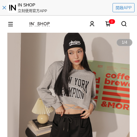
IN SHOP
開啟APP
立刻使用官方APP
0
1
/
4