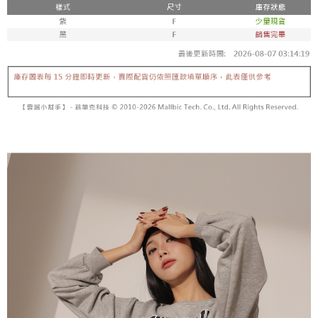
【「AFTEE先享後付」結帳流程】
醒簡訊。
１．於結帳方式選擇「AFTEE先享後付」後，將跳轉至「AFTEE先享後付」
2.透過簡訊連結打開帳單後，可選擇「超商條碼／台灣大直營門市／銀行轉
付款後全家取貨
結帳頁面，進行簡訊認證並確認金額後，即可完成結帳。
帳／街口支付／iPASS MONEY」等通路繳費。
２．訂單成立數日內，您將收到繳費通知簡訊。
每筆NT$60，滿NT$1,600(含以上)免運費
３．收到繳費通知簡訊後14天內，點擊此簡訊中的連結，可透過四大超商／
【注意事項】
ATM／網路銀行／等多元方式進行付款，方視為交易完成。
已關閉，請勿下單
1.本服務係由「台灣大哥大股份有限公司」（以下簡稱本公司）所提供，讓
※ 請注意：結帳手續完成當下不需立刻繳費，但若您需要取消訂單，請聯絡
用戶於交易時，得透過本服務購買商品或服務，並由商店將買賣／分期付款
每筆NT$10,000
購買商品的店家。未經商家同意取消之訂單仍視為有效，需透過AFTEE先享
買賣價金債權讓與本公司後，依約使用本公司帳單繳交帳款。
後付繳納相關費用。
2.基於同意付款使用「大哥付你分期」之契約關係目的，商店將以您的個人
已關閉，請勿下單(付取)
※ 交易是否成功請以「AFTEE先享後付 」之結帳頁面顯示為準，若有關於
資料（包含姓名、電話或地址）提供予台灣大哥大進項蒐集、處理及利用，
是否繳費成功／繳費後需取消欲退款等相關疑問，請聯繫「AFTEE先享後付
每筆NT$10,000
由本公司與您本人進行分期帳單所需資料之確認、核對及更正。
客戶支援中心」
https://netprotections.freshdesk.com/support/home
3.完整用戶服務條款，請詳閱以下連結：
https://oppay.tw/userRule
7-11取貨付款
【注意事項】
１．透過由恩沛科技股份有限公司提供之「AFTEE先享後付」服務完成之交
每筆NT$60，滿NT$1,800(含以上)免運費
易，需依本服務之必要範圍內提供個人資料，並將交易相關給付款項請求債
權轉讓予恩沛科技股份有限公司。
付款後7-11取貨
２．關於個人資料處理事宜，請瀏覽以下網址：
每筆NT$60，滿NT$1,600(含以上)免運費
https://aftee.tw/terms/#terms3
３．未成年的使用者請事先徵得法定代理人或監護人之同意方可使用
宅配
「AFTEE先享後付」，若未經同意申辦者引起之損失，本公司不負相關責
任。
每筆NT$100，滿NT$2,500(含以上)免運費
４．使用「AFTEE先享後付」時，將依據個別帳號之用戶狀況，依本公司即
時審查核予不同之上限額度；若仍有額度不足之情形，本公司將視審查結果
國家/地區配送
查看運費
請求用戶進行身份認證。