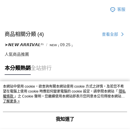
客服
商品相關分類 (4)
查看全部
➤𝙉𝙀𝙒 𝘼𝙍𝙍𝙄𝙑𝘼𝙇²⁵
ɴᴇᴡ ₍ 09.25 ₎
人氣商品推薦
本分類熱銷
全站排行
本網站中使用 cookie，欲查詢有關本網站使用 cookie 方式之詳情，及若您不希
熱門標籤
望在電腦上使用 cookie 時應如何變更電腦的 cookie 設定，請參閱本網站「
隱私
權條款
」之 Cookie 聲明。您繼續使用本網站即表示您同意本公司得按本網站使
用條款之 Cookie 聲明使用 cookie。
了解更多 >
我知道了